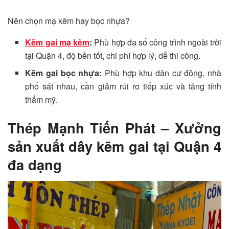
Nên chọn mạ kẽm hay bọc nhựa?
Kẽm gai mạ kẽm
:
Phù hợp đa số công trình ngoài trời
tại Quận 4, độ bền tốt, chi phí hợp lý, dễ thi công.
Kẽm gai bọc nhựa:
Phù hợp khu dân cư đông, nhà
phố sát nhau, cần giảm rủi ro tiếp xúc và tăng tính
thẩm mỹ.
Thép Mạnh Tiến Phát – Xưởng
sản xuất dây kẽm gai tại Quận 4
đa dạng