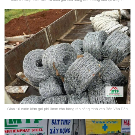
Giao 10 cuộn kẽm gai phi 3mm cho hàng rào công trình ven Bến Vân Đồn