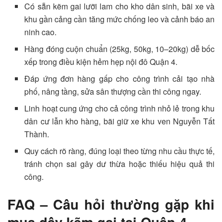
Có sẵn kẽm gai lưỡi lam cho kho dân sinh, bãi xe và
khu gần cảng cần tăng mức chống leo và cảnh báo an
ninh cao.
Hàng đóng cuộn chuẩn (25kg, 50kg, 10–20kg) dễ bốc
xếp trong điều kiện hẻm hẹp nội đô Quận 4.
Đáp ứng đơn hàng gấp cho công trình cải tạo nhà
phố, nâng tầng, sửa sân thượng cần thi công ngay.
Linh hoạt cung ứng cho cả công trình nhỏ lẻ trong khu
dân cư lẫn kho hàng, bãi giữ xe khu ven Nguyễn Tất
Thành.
Quy cách rõ ràng, đúng loại theo từng nhu cầu thực tế,
tránh chọn sai gây dư thừa hoặc thiếu hiệu quả thi
công.
FAQ – Câu hỏi thường gặp khi
mua dây kẽm gai tại Quận 4