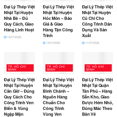
Đại Lý Thép Việt
Đại Lý Thép Việt
Đại Lý Thép Việt
Nhật Tại Huyện
Nhật Tại Huyện
Nhật Tại Huyện
Nhà Bè – Đủ
Hóc Môn – Báo
Củ Chi Cho
Quy Cách, Giao
Giá & Giao
Công Trình Dân
Hàng Linh Hoạt
Hàng Tận Công
Dụng Và Sản
Trình
Xuất
13/07/2026
13/07/2026
11/07/2026
TP. HỒ CHÍ
TP. HỒ CHÍ
TP. HỒ CHÍ
MINH
MINH
MINH
Đại Lý Thép Việt
Đại Lý Thép Việt
Đại Lý Thép Việt
Nhật Tại Huyện
Nhật Tại Huyện
Nhật Tại Quận
Cần Giờ – Đúng
Bình Chánh –
Tân Phú – Hàng
Quy Cách Cho
Nguồn Hàng
Sẵn Kho, Giao
Công Trình Ven
Chuẩn Cho
Được Hẻm Nhỏ,
Biển & Vùng
Công Trình
Đúng Mác Theo
Ngập Mặn
Vùng Ven
Bản Vẽ