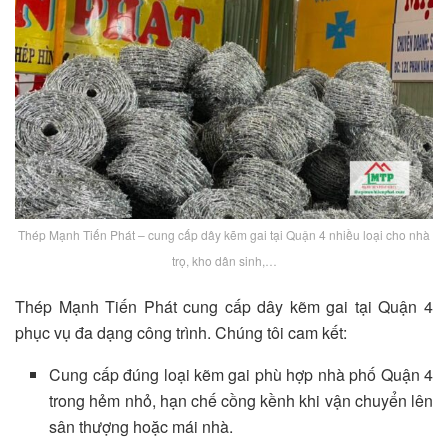
Thép Mạnh Tiến Phát – cung cấp dây kẽm gai tại Quận 4 nhiều loại cho nhà
trọ, kho dân sinh,…
Thép Mạnh Tiến Phát cung cấp dây kẽm gai tại Quận 4
phục vụ đa dạng công trình. Chúng tôi cam kết:
Cung cấp đúng loại kẽm gai phù hợp nhà phố Quận 4
trong hẻm nhỏ, hạn chế cồng kềnh khi vận chuyển lên
sân thượng hoặc mái nhà.