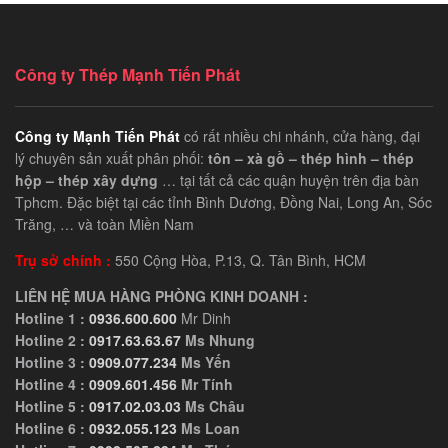
Công ty Thép Mạnh Tiến Phát
Công ty Mạnh Tiến Phát
có rất nhiều chi nhánh, cửa hàng, đại
lý chuyên sản xuất phân phối:
tôn – xà gồ – thép hình – thép
hộp – thép xây dựng
… tại tất cả các quận huyện trên địa bàn
Tphcm. Đặc biệt tại các tỉnh Bình Dương, Đồng Nai, Long An, Sóc
Trăng, … và toàn Miền Nam
Trụ sở chính :
550 Cộng Hòa, P.13, Q. Tân Bình, HCM
LIÊN HỆ MUA HÀNG PHÒNG KINH DOANH :
Hotline 1 :
0936.600.600
Mr Dinh
Hotline 2 :
0917.63.63.67
Ms Nhung
Hotline 3 :
0909.077.234
Ms Yến
Hotline 4 :
0909.601.456
Mr Tính
Hotline 5 :
0917.02.03.03
Ms Châu
Hotline 6 :
0932.055.123
Ms Loan