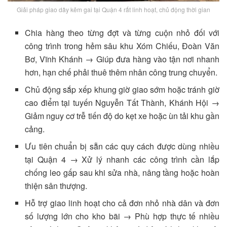
Giải pháp giao dây kẽm gai tại Quận 4 rất linh hoạt, chủ động thời gian
Chia hàng theo từng đợt và từng cuộn nhỏ đối với
công trình trong hẻm sâu khu Xóm Chiếu, Đoàn Văn
Bơ, Vĩnh Khánh → Giúp đưa hàng vào tận nơi nhanh
hơn, hạn chế phải thuê thêm nhân công trung chuyển.
Chủ động sắp xếp khung giờ giao sớm hoặc tránh giờ
cao điểm tại tuyến Nguyễn Tất Thành, Khánh Hội →
Giảm nguy cơ trễ tiến độ do kẹt xe hoặc ùn tải khu gần
cảng.
Ưu tiên chuẩn bị sẵn các quy cách được dùng nhiều
tại Quận 4 → Xử lý nhanh các công trình cần lắp
chống leo gấp sau khi sửa nhà, nâng tầng hoặc hoàn
thiện sân thượng.
Hỗ trợ giao linh hoạt cho cả đơn nhỏ nhà dân và đơn
số lượng lớn cho kho bãi → Phù hợp thực tế nhiều