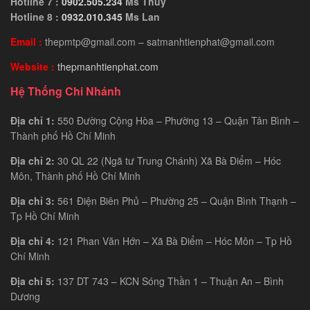
Hotline 7 :
0902.505.234
Ms Thúy
Hotline 8 :
0932.010.345
Ms Lan
Email :
thepmtp@gmail.com – satmanhtienphat@gmail.com
Website :
thepmanhtienphat.com
Hệ Thống Chi Nhánh
Địa chỉ 1:
550 Đường Cộng Hòa – Phường 13 – Quận Tân Bình –
Thành phố Hồ Chí Minh
Địa chỉ 2:
30 QL 22 (Ngã tư Trung Chánh) Xã Bà Điểm – Hóc
Môn, Thành phố Hồ Chí Minh
Địa chỉ 3:
561 Điện Biên Phủ – Phường 25 – Quận Bình Thạnh –
Tp Hồ Chí Minh
Địa chỉ 4:
121 Phan Văn Hớn – Xã Bà Điểm – Hóc Môn – Tp Hồ
Chí Minh
Địa chỉ 5:
137 DT 743 – KCN Sóng Thần 1 – Thuận An – Bình
Dương