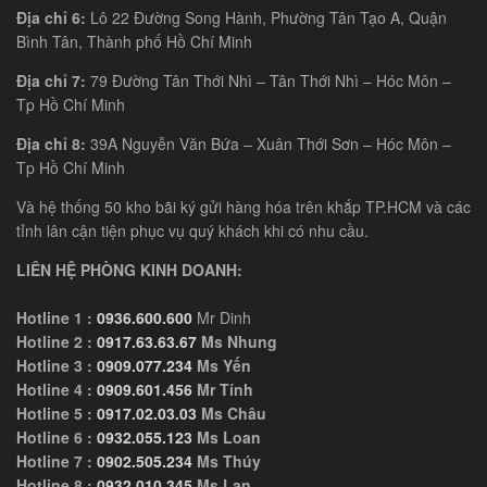
Địa chỉ 6:
Lô 22 Đường Song Hành, Phường Tân Tạo A, Quận
Bình Tân, Thành phố Hồ Chí Minh
Địa chỉ 7:
79 Đường Tân Thới Nhì – Tân Thới Nhì – Hóc Môn –
Tp Hồ Chí Minh
Địa chỉ 8:
39A Nguyễn Văn Bứa – Xuân Thới Sơn – Hóc Môn –
Tp Hồ Chí Minh
Và hệ thống 50 kho bãi ký gửi hàng hóa trên khắp TP.HCM và các
tỉnh lân cận tiện phục vụ quý khách khi có nhu cầu.
LIÊN HỆ PHÒNG KINH DOANH:
Hotline 1 :
0936.600.600
Mr Dinh
Hotline 2 :
0917.63.63.67
Ms Nhung
Hotline 3 :
0909.077.234
Ms Yến
Hotline 4 :
0909.601.456
Mr Tính
Hotline 5 :
0917.02.03.03
Ms Châu
Hotline 6 :
0932.055.123
Ms Loan
Hotline 7 :
0902.505.234
Ms Thúy
Hotline 8 :
0932.010.345
Ms Lan