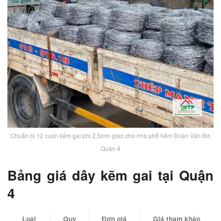
Chuẩn bị 12 cuộn kẽm gai phi 2.5mm giao cho nhà phố hẻm Đoàn Văn Bơ,
Quận 4
Bảng giá dây kẽm gai tại Quận
4
Loại
Quy
Đơn giá
Giá tham khảo