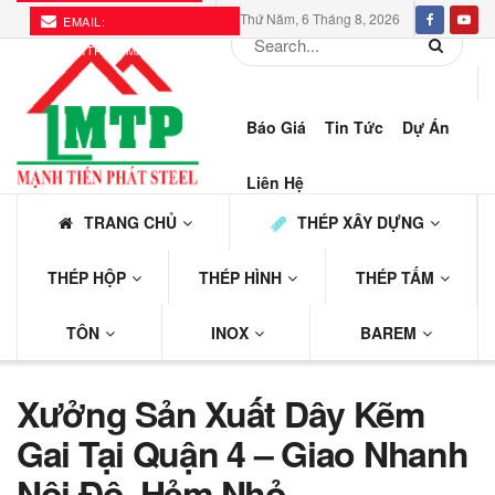
Thứ Năm, 6 Tháng 8, 2026
EMAIL:
THEPMTP@GMAIL.COM
Báo Giá
Tin Tức
Dự Án
Liên Hệ
TRANG CHỦ
THÉP XÂY DỰNG
THÉP HỘP
THÉP HÌNH
THÉP TẤM
TÔN
INOX
BAREM
Xưởng Sản Xuất Dây Kẽm
Gai Tại Quận 4 – Giao Nhanh
Nội Đô, Hẻm Nhỏ