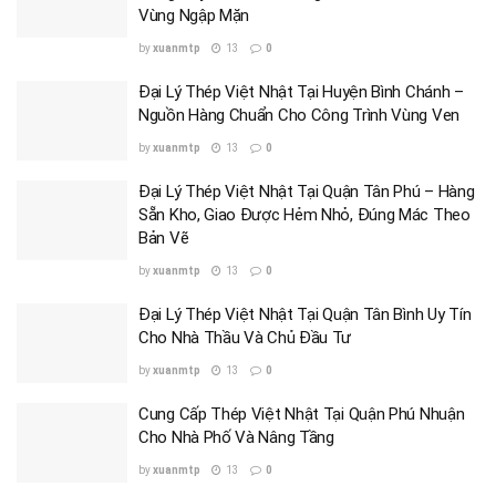
Vùng Ngập Mặn
by
xuanmtp
13
0
Đại Lý Thép Việt Nhật Tại Huyện Bình Chánh –
Nguồn Hàng Chuẩn Cho Công Trình Vùng Ven
by
xuanmtp
13
0
Đại Lý Thép Việt Nhật Tại Quận Tân Phú – Hàng
Sẵn Kho, Giao Được Hẻm Nhỏ, Đúng Mác Theo
Bản Vẽ
by
xuanmtp
13
0
Đại Lý Thép Việt Nhật Tại Quận Tân Bình Uy Tín
Cho Nhà Thầu Và Chủ Đầu Tư
by
xuanmtp
13
0
Cung Cấp Thép Việt Nhật Tại Quận Phú Nhuận
Cho Nhà Phố Và Nâng Tầng
by
xuanmtp
13
0