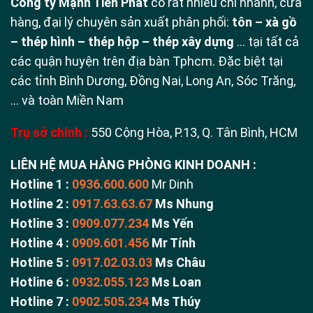
Công ty Mạnh Tiến Phát
có rất nhiều chi nhánh, cửa
hàng, đại lý chuyên sản xuất phân phối:
tôn – xà gồ
– thép hình – thép hộp – thép xây dựng
… tại tất cả
các quận huyện trên địa bàn Tphcm. Đặc biệt tại
các tỉnh Bình Dương, Đồng Nai, Long An, Sóc Trăng,
… và toàn Miền Nam
Trụ sở chính :
550 Cộng Hòa, P.13, Q. Tân Bình, HCM
LIÊN HỆ MUA HÀNG PHÒNG KINH DOANH :
Hotline 1 :
0936.600.600
Mr Dinh
Hotline 2 :
0917.63.63.67
Ms Nhung
Hotline 3 :
0909.077.234
Ms Yến
Hotline 4 :
0909.601.456
Mr Tính
Hotline 5 :
0917.02.03.03
Ms Châu
Hotline 6 :
0932.055.123
Ms Loan
Hotline 7 :
0902.505.234
Ms Thúy