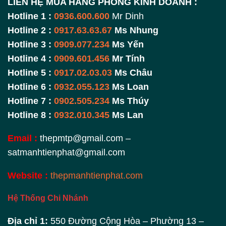
LIÊN HỆ MUA HÀNG PHÒNG KINH DOANH :
Hotline 1 :
0936.600.600
Mr Dinh
Hotline 2 :
0917.63.63.67
Ms Nhung
Hotline 3 :
0909.077.234
Ms Yến
Hotline 4 :
0909.601.456
Mr Tính
Hotline 5 :
0917.02.03.03
Ms Châu
Hotline 6 :
0932.055.123
Ms Loan
Hotline 7 :
0902.505.234
Ms Thúy
Hotline 8 :
0932.010.345
Ms Lan
Email :
thepmtp@gmail.com –
satmanhtienphat@gmail.com
Website :
thepmanhtienphat.com
Hệ Thống Chi Nhánh
Địa chỉ 1:
550 Đường Cộng Hòa – Phường 13 –