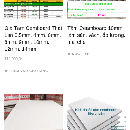
Giá Tấm Cemboard Thái
Tấm Ceamboard 10mm
Lan 3.5mm, 4mm, 6mm,
làm sàn, vách, ốp tường,
8mm, 9mm, 10mm,
mái che
12mm, 14mm
ĐỌC TIẾP
115.000,0
₫
THÊM VÀO GIỎ HÀNG