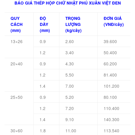
BÁO GIÁ THÉP HỘP CHỮ NHẬT PHÚ XUÂN VIỆT ĐEN
QUY
ĐỘ
TRỌNG
ĐƠN GIÁ
CÁCH
DÀY
LƯỢNG
(VNĐ/cây)
(mm)
(mm)
(kg/cây)
13×26
0.9
2.60
39.600
1.2
3.40
50.400
20×40
0.9
4.30
60.200
1.2
5.50
81.400
1.4
7.00
101.200
25×50
0.9
5.20
80.100
1.2
7.20
110.400
1.4
9.10
140.300
30×60
1.8
11.00
113.540