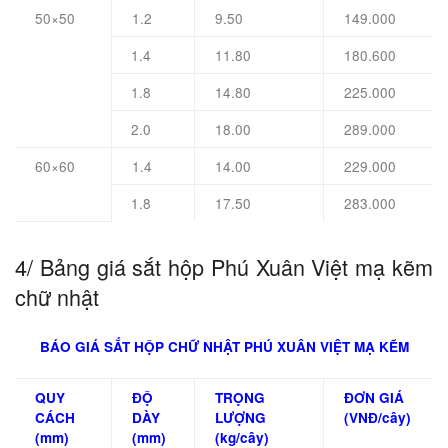
50×50
1.2
9.50
149.000
1.4
11.80
180.600
1.8
14.80
225.000
2.0
18.00
289.000
60×60
1.4
14.00
229.000
1.8
17.50
283.000
4/ Bảng giá sắt hộp Phú Xuân Việt mạ kẽm
chữ nhật
BÁO GIÁ SẮT HỘP CHỮ NHẬT PHÚ XUÂN VIỆT MẠ KẼM
QUY
ĐỘ
TRỌNG
ĐƠN GIÁ
CÁCH
DÀY
LƯỢNG
(VNĐ/cây)
(mm)
(mm)
(kg/cây)