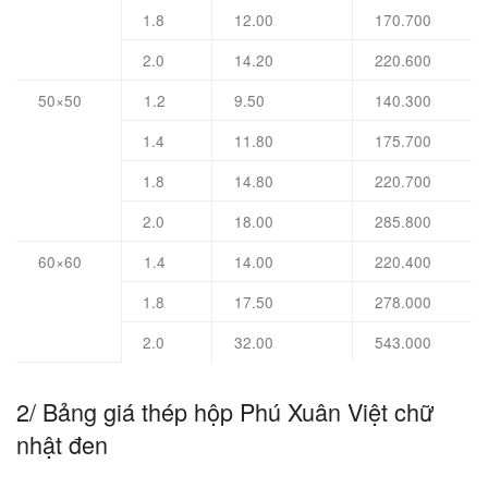
1.8
12.00
170.700
2.0
14.20
220.600
50×50
1.2
9.50
140.300
1.4
11.80
175.700
1.8
14.80
220.700
2.0
18.00
285.800
60×60
1.4
14.00
220.400
1.8
17.50
278.000
2.0
32.00
543.000
2/ Bảng giá thép hộp Phú Xuân Việt chữ
nhật đen