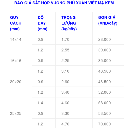
BÁO GIÁ SẮT HỘP VUÔNG PHÚ XUÂN VIỆT MẠ KẼM
QUY
ĐỘ
TRỌNG
ĐƠN GIÁ
CÁCH
DÀY
LƯỢNG
(VNĐ/cây)
(mm)
(mm)
(kg/cây)
14×14
0.9
1.70
28.000
1.2
2.55
39.000
16×16
0.9
2.25
35.000
1.2
3.10
48.500
20×20
0.9
2.60
43.500
1.2
3.40
52.000
1.4
4.60
68.000
25×25
0.9
3.30
53.500
1.2
4.70
70.000