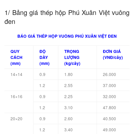
1/ Bảng giá thép hộp Phú Xuân Việt vuông
đen
BÁO GIÁ THÉP HỘP VUÔNG PHÚ XUÂN VIỆT ĐEN
QUY
ĐỘ
TRỌNG
ĐƠN GIÁ
CÁCH
DÀY
LƯỢNG
(VNĐ/cây)
(mm)
(mm)
(kg/cây)
14×14
0.9
1.80
26.000
1.2
2.55
37.000
16×16
0.9
2.25
32.000
1.2
3.10
47.800
20×20
0.9
2.60
40.500
1.2
3.40
49.000