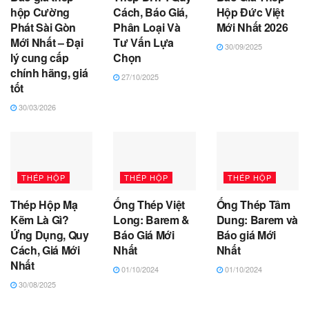
hộp Cường
Cách, Báo Giá,
Hộp Đức Việt
Phát Sài Gòn
Phân Loại Và
Mới Nhất 2026
Mới Nhất – Đại
Tư Vấn Lựa
30/09/2025
lý cung cấp
Chọn
chính hãng, giá
27/10/2025
tốt
30/03/2026
THÉP HỘP
THÉP HỘP
THÉP HỘP
Thép Hộp Mạ
Ống Thép Việt
Ống Thép Tâm
Kẽm Là Gì?
Long: Barem &
Dung: Barem và
Ứng Dụng, Quy
Báo Giá Mới
Báo giá Mới
Cách, Giá Mới
Nhất
Nhất
Nhất
01/10/2024
01/10/2024
30/08/2025