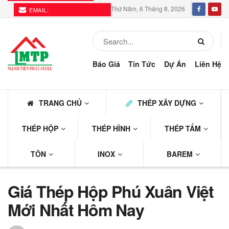
Thứ Năm, 6 Tháng 8, 2026
EMAIL:
THEPMTP@GMAIL.COM
Báo Giá
Tin Tức
Dự Án
Liên Hệ
TRANG CHỦ
THÉP XÂY DỰNG
THÉP HỘP
THÉP HÌNH
THÉP TẤM
TÔN
INOX
BAREM
Giá Thép Hộp Phú Xuân Việt
Mới Nhất Hôm Nay