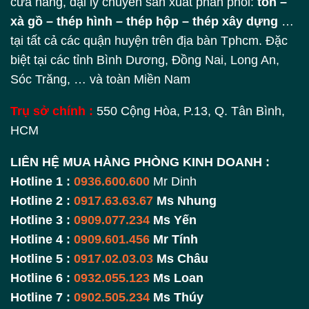
cửa hàng, đại lý chuyên sản xuất phân phối:
tôn –
xà gồ – thép hình – thép hộp – thép xây dựng
…
tại tất cả các quận huyện trên địa bàn Tphcm. Đặc
biệt tại các tỉnh Bình Dương, Đồng Nai, Long An,
Sóc Trăng, … và toàn Miền Nam
Trụ sở chính :
550 Cộng Hòa, P.13, Q. Tân Bình,
HCM
LIÊN HỆ MUA HÀNG PHÒNG KINH DOANH :
Hotline 1 :
0936.600.600
Mr Dinh
Hotline 2 :
0917.63.63.67
Ms Nhung
Hotline 3 :
0909.077.234
Ms Yến
Hotline 4 :
0909.601.456
Mr Tính
Hotline 5 :
0917.02.03.03
Ms Châu
Hotline 6 :
0932.055.123
Ms Loan
Hotline 7 :
0902.505.234
Ms Thúy