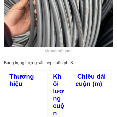
Sắt thép cuộn phi 8
Bảng trọng lượng sắt thép cuộn phi 8
Thương
Kh
Chiều dài
hiệu
ối
cuộn (m)
lượ
ng
cuộ
n