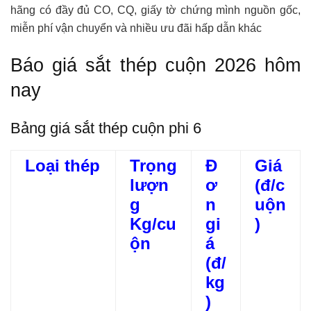
hãng có đầy đủ CO, CQ, giấy tờ chứng mình nguồn gốc,
miễn phí vận chuyển và nhiều ưu đãi hấp dẫn khác
Báo giá sắt thép cuộn 2026 hôm
nay
Bảng giá sắt thép cuộn phi 6
Loại thép
Trọng
Đ
Giá
lượn
ơ
(đ/c
g
n
uộn
Kg/cu
gi
)
ộn
á
(đ/
kg
)