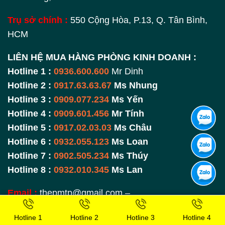
Trụ sở chính :
550 Cộng Hòa, P.13, Q. Tân Bình,
HCM
LIÊN HỆ MUA HÀNG PHÒNG KINH DOANH :
Hotline 1 :
0936.600.600
Mr Dinh
Hotline 2 :
0917.63.63.67
Ms Nhung
Hotline 3 :
0909.077.234
Ms Yến
Hotline 4 :
0909.601.456
Mr Tính
Hotline 5 :
0917.02.03.03
Ms Châu
Hotline 6 :
0932.055.123
Ms Loan
Hotline 7 :
0902.505.234
Ms Thúy
Hotline 8 :
0932.010.345
Ms Lan
Email :
thepmtp@gmail.com –
satmanhtienphat@gmail.com
Hotline 1
Hotline 2
Hotline 3
Hotline 4