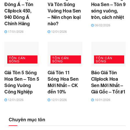
Đông Á – Tôn
Và Tôn Sóng
Hoa Sen – Tôn 9
Cliplock 450,
Vuông Hoa Sen
sóng vuông,
940 Đông Á
– Nên chọn loại
tròn, cách nhiệt
Chính Hãng
nào?
06/02/2026
17/01/2026
12/01/2026
TÔN CÁN
TÔN CÁN
TÔN CÁN
SÓNG
SÓNG
SÓNG
Giá Tôn 5 Sóng
Giá Tôn 11
Báo Giá Tôn
Hoa Sen – Tôn 5
Sóng Hoa Sen
Cliplock Hoa
Sóng Vuông
Mới Nhất – CK
Sen Mới Nhất –
Công Nghiệp
đến 10%
Giá Gốc – Tốt #1
12/01/2026
12/01/2026
16/01/2026
Chuyên mục tôn