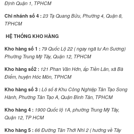
Định Quận
1,
TPHCM
Chi nhánh
số
4 :
23 Tạ Quang Bửu
,
Phường 4
,
Quận 8
,
TPHCM
HỆ THỐNG KHO HÀNG
Kho hàng
số
1 :
79 Quốc Lộ 22 ( ngay ngã tư An Sương)
Phường Trung Mỹ Tâ
y,
Quận 12
,
TPHCM
Kho hàng
số
2 :
121 Phan Văn Hớn
,
ấp Tiền Lân
,
xã Bà
Điểm
,
huyện Hóc Môn
,
TPHCM
Kho hàng
số
3 :
Lô số 8 Khu Công Nghiệp Tân Tạo Song
Hành
,
Phường Tân Tạo A
,
Quận Bình Tâ
n,
TPHCM
Kho hàng 4 :
1900 Quốc lộ 1A
,
phường Trung Mỹ Tây
,
Quận 12
,
TP
HCM
Kho hàng 5 :
66 Đường Tân Thới Nhì 2 ( hướng về Tây