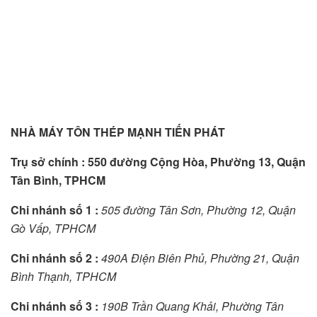
NHÀ MÁY TÔN THÉP MẠNH TIẾN PHÁT
Trụ sở chính :
550 đường Cộng Hòa
,
Phường 1
3,
Quận
Tân Bình
,
TPHCM
Chi nhánh
số
1 :
505 đường Tân Sơ
n,
Phường 12
, Q
uận
Gò Vấp
,
TPHCM
Chi nhánh
số
2 :
490A Điện Biên Phủ
,
Phường 21
,
Quận
Bình Thạnh
,
TPHCM
Chi nhánh
số
3 :
190B Trần Quang Khải
,
Phường Tân