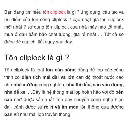
Bạn đang tìm hiểu
tôn cliplock
là gì ? ứng dụng, cấu tạo và
ưu điểm của tôn sóng cliplock ? cập nhật giá tôn cliplock
mới nhất ? sử dụng tôn kliplock của nhà máy nào tốt nhất,
mua ở đâu đảm bảo chất lượng, giá rẻ nhất … Tất cả sẽ
được đề cập chi tiết ngay sau đây.
Tôn cliplock là gì ?
Tôn cliplock là loại
tôn cán sóng
dùng để lợp các công
trình có
diện tích mái dài và lớn
cần độ thoát nước cao
như
nhà xưởng
công nghiệp,
nhà thi đấu, sân vận động,
nhà để xe
, …Đây là hệ thống mái lợp hoàn hảo với độ
bền
cao
nhờ được sản xuất trên dây chuyền công nghệ hiện
đại, tránh được sự
rò rỉ và ăn mòn
tôn thông qua đường
bắn vít
như mái lợp truyền thống.