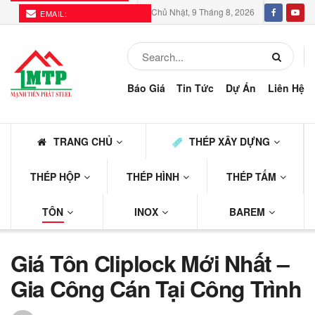
Chủ Nhật, 9 Tháng 8, 2026
EMAIL:
THEPMTP@GMAIL.COM
Báo Giá
Tin Tức
Dự Án
Liên Hệ
TRANG CHỦ
THÉP XÂY DỰNG
THÉP HỘP
THÉP HÌNH
THÉP TẤM
TÔN
INOX
BAREM
Giá Tôn Cliplock Mới Nhất –
Gia Công Cán Tại Công Trình