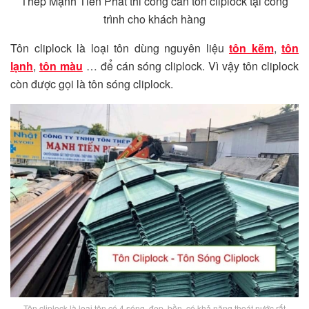
Thép Mạnh Tiến Phát thi công cán tôn cliplock tại công
trình cho khách hàng
Tôn cliplock là loại tôn dùng nguyên liệu
tôn kẽm
,
tôn
lạnh
,
tôn màu
… để cán sóng cliplock. Vì vậy tôn cliplock
còn được gọi là tôn sóng cliplock.
Tôn cliplock là loại tôn có 4 sóng, đẹp, bền, có khả năng thoát nước rất