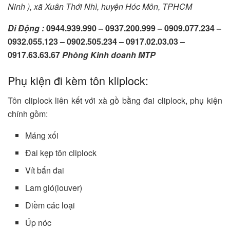
Ninh )
,
xã Xuân Thới Nhì
,
huyện Hóc Môn
,
TPHCM
Di Động :
0944.939.990 – 0937.200.999 – 0909.077.234 –
0932.055.123 – 0902.505.234 – 0917.02.03.03 –
0917.63.63.67
Phòng Kinh doanh MTP
Phụ kiện đi kèm tôn kliplock:
Tôn cliplock liên kết với xà gồ bằng đai cliplock, phụ kiện
chính gồm:
Máng xối
Đai kẹp tôn cliplock
Vít bắn đai
Lam gió(louver)
Diềm các loại
Úp nóc