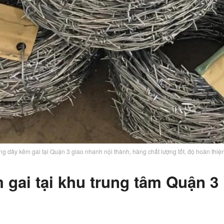
g dây kẽm gai tại Quận 3 giao nhanh nội thành, hàng chất lượng tốt, độ hoàn thiệ
m gai tại khu trung tâm Quận 3