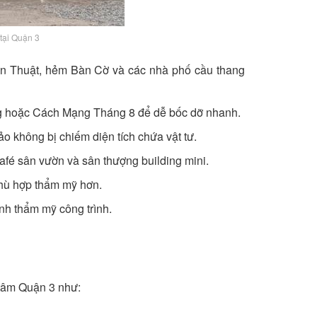
tại Quận 3
ện Thuật, hẻm Bàn Cờ và các nhà phố cầu thang
ng hoặc Cách Mạng Tháng 8 để dễ bốc dỡ nhanh.
ảo không bị chiếm diện tích chứa vật tư.
é sân vườn và sân thượng building mini.
phù hợp thẩm mỹ hơn.
ính thẩm mỹ công trình.
 tâm Quận 3 như: