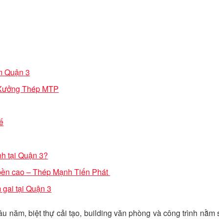
âm Quận 3
a Xưởng Thép MTP
tế
nh tại Quận 3?
 bền cao – Thép Mạnh Tiến Phát
gai tại Quận 3
âu năm, biệt thự cải tạo, building văn phòng và công trình nằm 