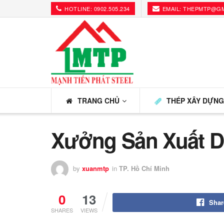
HOTLINE: 0902.505.234
EMAIL: THEPMTP@G
TRANG CHỦ
THÉP XÂY DỰN
Xưởng Sản Xuất Dâ
by
xuanmtp
in
TP. Hồ Chí Minh
0
13
Shar
SHARES
VIEWS