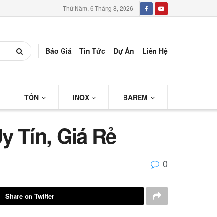
Thứ Năm, 6 Tháng 8, 2026
Báo Giá
Tin Tức
Dự Án
Liên Hệ
TÔN
INOX
BAREM
y Tín, Giá Rẻ
0
Share on Twitter