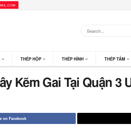
MAIL.COM
G
THÉP HỘP
THÉP HÌNH
THÉP TẤM
y Kẽm Gai Tại Quận 3 U
e on Facebook