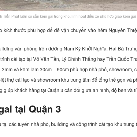
 Tiến Phát luôn có sẵn kẽm gai trong kho, linh hoạt điều xe phù hợp giao kẽm gai 
eo kích thước phù hợp để dễ vận chuyển vào hẻm Nguyễn Thi
building văn phòng trên đường Nam Kỳ Khởi Nghĩa, Hai Bà Trư
g trình cải tạo tại Võ Văn Tần, Lý Chính Thắng hay Trần Quốc Th
– 3mm và kẽm lam 30cm – 90cm phù hợp nhà phố, showroom, caf
ệt thự cải tạo và showroom khu trung tâm để tổng thể gọn và 
ng giúp khách hàng tại Quận 3 cân đối giữa an ninh, độ bền và t
ai tại Quận 3
tại các tuyến nhà phố, building và công trình cải tạo khu trung