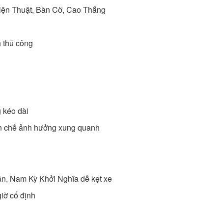
iện Thuật, Bàn Cờ, Cao Thắng
 thủ công
g kéo dài
ạn chế ảnh hưởng xung quanh
ần, Nam Kỳ Khởi Nghĩa dễ kẹt xe
giờ cố định