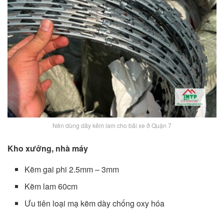
Nên dùng dây kẽm lam cho bãi xe ở Quận 7
Kho xưởng, nhà máy
Kẽm gai phi 2.5mm – 3mm
Kẽm lam 60cm
Ưu tiên loại mạ kẽm dày chống oxy hóa