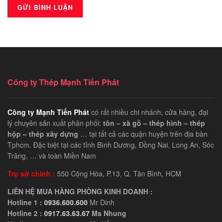
Công ty Thép Mạnh Tiến Phát
Công ty Mạnh Tiến Phát
có rất nhiều chi nhánh, cửa hàng, đại
lý chuyên sản xuất phân phối:
tôn – xà gồ – thép hình – thép
hộp – thép xây dựng
… tại tất cả các quận huyện trên địa bàn
Tphcm. Đặc biệt tại các tỉnh Bình Dương, Đồng Nai, Long An, Sóc
Trăng, … và toàn Miền Nam
Trụ sở chính :
550 Cộng Hòa, P.13, Q. Tân Bình, HCM
LIÊN HỆ MUA HÀNG PHÒNG KINH DOANH :
Hotline 1 :
0936.600.600
Mr Dinh
Hotline 2 :
0917.63.63.67
Ms Nhung