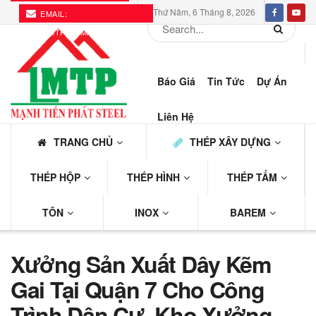
Thứ Năm, 6 Tháng 8, 2026
EMAIL:
THEPMTP@GMAIL.COM
Báo Giá
Tin Tức
Dự Án
Liên Hệ
TRANG CHỦ
THÉP XÂY DỰNG
THÉP HỘP
THÉP HÌNH
THÉP TẤM
TÔN
INOX
BAREM
Xưởng Sản Xuất Dây Kẽm
Gai Tại Quận 7 Cho Công
Trình Dân Cư, Kho Xưởng