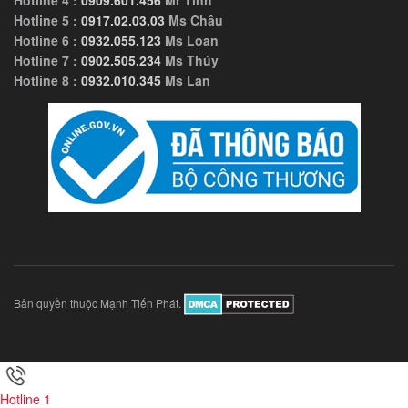
Hotline 4 :
0909.601.456
Mr Tính
Hotline 5 :
0917.02.03.03
Ms Châu
Hotline 6 :
0932.055.123
Ms Loan
Hotline 7 :
0902.505.234
Ms Thúy
Hotline 8 :
0932.010.345
Ms Lan
Bản quyền thuộc Mạnh Tiến Phát.
Hotline 1