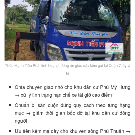
Thép Mạnh Tiến Phát linh hoạt phương án giao dây kẽm gai tại Quận 7 tùy vị
trí
Chia chuyến giao nhỏ cho khu dân cư Phú Mỹ Hưng
→ xử lý tình trạng hạn chế xe tải giờ cao điểm
Chuẩn bị sẵn cuộn đúng quy cách theo từng hạng
mục → giảm thời gian bốc dỡ tại khu dân cư đông
người
Ưu tiên kẽm mạ dày cho khu ven sông Phú Thuận →