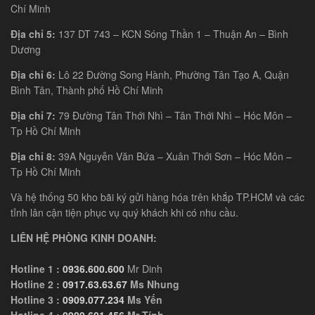
Chí Minh
Địa chỉ 5:
137 DT 743 – KCN Sóng Thần 1 – Thuận An – Bình
Dương
Địa chỉ 6:
Lô 22 Đường Song Hành, Phường Tân Tạo A, Quận
Bình Tân, Thành phố Hồ Chí Minh
Địa chỉ 7:
79 Đường Tân Thới Nhì – Tân Thới Nhì – Hóc Môn –
Tp Hồ Chí Minh
Địa chỉ 8:
39A Nguyễn Văn Bứa – Xuân Thới Sơn – Hóc Môn –
Tp Hồ Chí Minh
Và hệ thống 50 kho bãi ký gửi hàng hóa trên khắp TP.HCM và các
tỉnh lân cận tiện phục vụ quý khách khi có nhu cầu.
LIÊN HỆ PHÒNG KINH DOANH:
Hotline 1 :
0936.600.600
Mr Dinh
Hotline 2 :
0917.63.63.67
Ms Nhung
Hotline 3 :
0909.077.234
Ms Yến