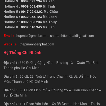
Hotline 3 :
0909.077.234
Ms Yến
Hotline 4 :
0909.601.456
Mr Tính
Hotline 5 :
0917.02.03.03
Ms Châu
Hotline 6 :
0932.055.123
Ms Loan
Hotline 7 :
0902.505.234
Ms Thúy
Hotline 8 :
0932.010.345
Ms Lan
Email :
thepmtp@gmail.com – satmanhtienphat@gmail.com
Website :
thepmanhtienphat.com
Hệ Thống Chi Nhánh
Địa chỉ 1:
550 Đường Cộng Hòa – Phường 13 – Quận Tân Bình –
Thành phố Hồ Chí Minh
Địa chỉ 2:
30 QL 22 (Ngã tư Trung Chánh) Xã Bà Điểm – Hóc
Môn, Thành phố Hồ Chí Minh
Địa chỉ 3:
561 Điện Biên Phủ – Phường 25 – Quận Bình Thạnh –
Tp Hồ Chí Minh
Địa chỉ 4:
121 Phan Văn Hớn – Xã Bà Điểm – Hóc Môn – Tp Hồ