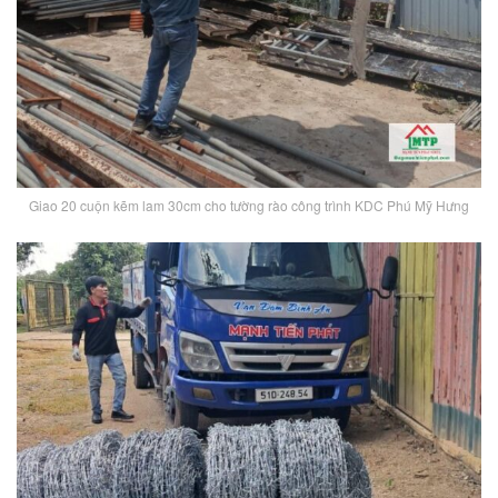
Giao 20 cuộn kẽm lam 30cm cho tường rào công trình KDC Phú Mỹ Hưng