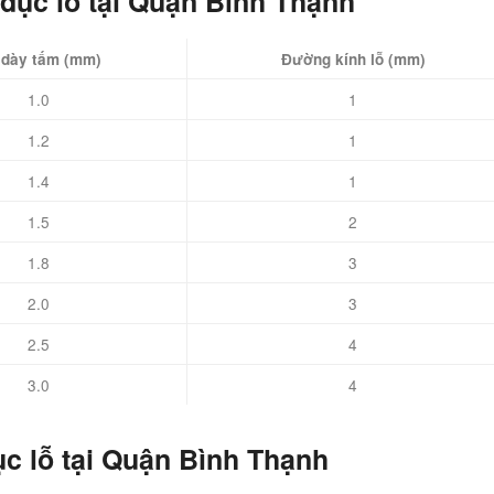
 đục lỗ tại Quận Bình Thạnh
 dày tấm (mm)
Đường kính lỗ (mm)
1.0
1
1.2
1
1.4
1
1.5
2
1.8
3
2.0
3
2.5
4
3.0
4
c lỗ tại Quận Bình Thạnh