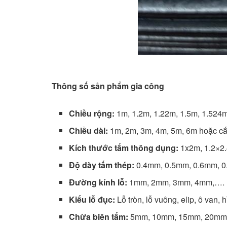
Thông số sản phẩm gia công
Chiều rộng:
1m, 1.2m, 1.22m, 1.5m, 1.524
Chiều dài:
1m, 2m, 3m, 4m, 5m, 6m hoặc cắ
Kích thước tấm thông dụng:
1x2m, 1.2×2.4
Độ dày tấm thép:
0.4mm, 0.5mm, 0.6mm, 
Đường kính lỗ:
1mm, 2mm, 3mm, 4mm,…. 
Kiểu lỗ đục:
Lỗ tròn, lỗ vuông, elip, ô van,
Chừa biên tấm:
5mm, 10mm, 15mm, 20mm (tí