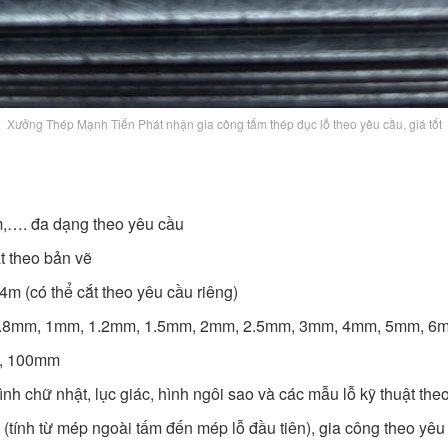
Xưởng Thép Mạnh Tiến Phát nhận gia công tấm thép đục lỗ theo yêu cầu, giá tốt
m,…. đa dạng theo yêu cầu
t theo bản vẽ
m (có thể cắt theo yêu cầu riêng)
0.8mm, 1mm, 1.2mm, 1.5mm, 2mm, 2.5mm, 3mm, 4mm, 5mm, 
, 100mm
 hình chữ nhật, lục giác, hình ngôi sao và các mẫu lỗ kỹ thuật the
nh từ mép ngoài tấm đến mép lỗ đầu tiên), gia công theo yêu