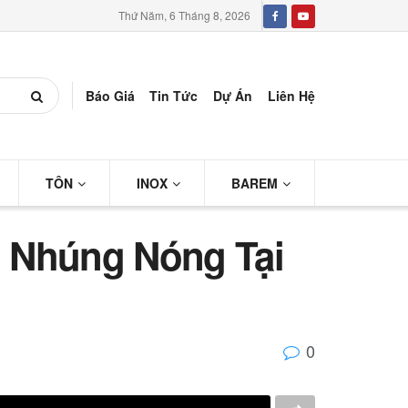
Thứ Năm, 6 Tháng 8, 2026
Báo Giá
Tin Tức
Dự Án
Liên Hệ
TÔN
INOX
BAREM
 Nhúng Nóng Tại
0