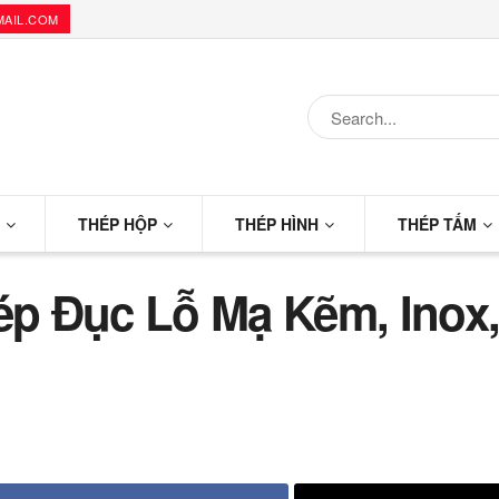
MAIL.COM
G
THÉP HỘP
THÉP HÌNH
THÉP TẤM
p Đục Lỗ Mạ Kẽm, Inox,