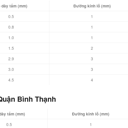
 dày tấm (mm)
Đường kính lỗ (mm)
0.5
1
0.8
1
1.0
1
1.5
2
2.9
3
3.0
3
4.5
4
 Quận Bình Thạnh
dày tấm (mm)
Đường kính lỗ (mm)
0.5
1