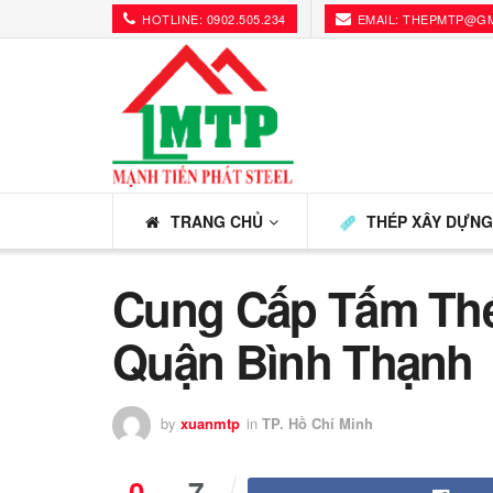
HOTLINE: 0902.505.234
EMAIL: THEPMTP@G
TRANG CHỦ
THÉP XÂY DỰN
Cung Cấp Tấm Thé
Quận Bình Thạnh
by
xuanmtp
in
TP. Hồ Chí Minh
0
7