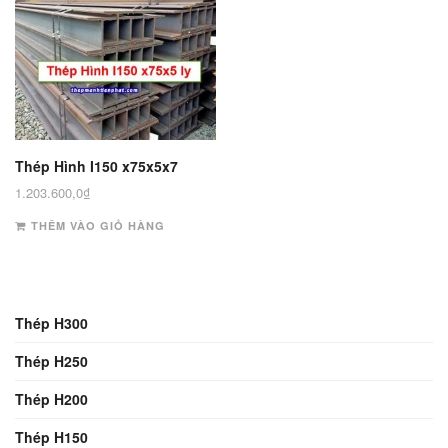
Thép Hình I150 x75x5x7
1.203.600,0
₫
THÊM VÀO GIỎ HÀNG
Thép H300
Thép H250
Thép H200
Thép H150