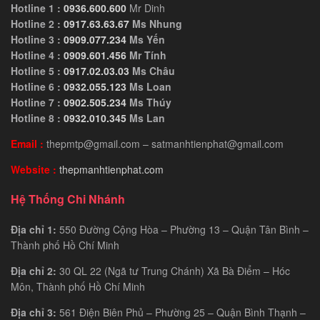
Hotline 1 :
0936.600.600
Mr Dinh
Hotline 2 :
0917.63.63.67
Ms Nhung
Hotline 3 :
0909.077.234
Ms Yến
Hotline 4 :
0909.601.456
Mr Tính
Hotline 5 :
0917.02.03.03
Ms Châu
Hotline 6 :
0932.055.123
Ms Loan
Hotline 7 :
0902.505.234
Ms Thúy
Hotline 8 :
0932.010.345
Ms Lan
Email :
thepmtp@gmail.com – satmanhtienphat@gmail.com
Website :
thepmanhtienphat.com
Hệ Thống Chi Nhánh
Địa chỉ 1:
550 Đường Cộng Hòa – Phường 13 – Quận Tân Bình –
Thành phố Hồ Chí Minh
Địa chỉ 2:
30 QL 22 (Ngã tư Trung Chánh) Xã Bà Điểm – Hóc
Môn, Thành phố Hồ Chí Minh
Địa chỉ 3:
561 Điện Biên Phủ – Phường 25 – Quận Bình Thạnh –