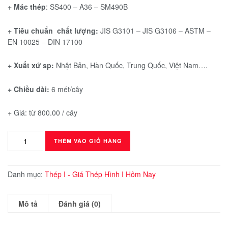
+ Mác thép
: SS400 – A36 – SM490B
+ Tiêu chuẩn chất lượng:
JIS G3101 – JIS G3106 – ASTM –
EN 10025 – DIN 17100
+ Xuất xứ sp:
Nhật Bản, Hàn Quốc, Trung Quốc, Việt Nam….
+ Chiều dài:
6 mét/cây
+ Giá: từ 800.00 / cây
Thép
THÊM VÀO GIỎ HÀNG
Hình
I120x65x4,5
số
Danh mục:
Thép I - Giá Thép Hình I Hôm Nay
lượng
Mô tả
Đánh giá (0)