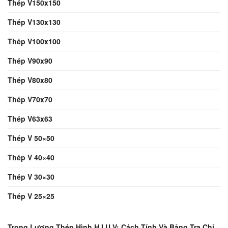
Thép V150x150
Thép V130x130
Thép V100x100
Thép V90x90
Thép V80x80
Thép V70x70
Thép V63x63
Thép V 50×50
Thép V 40×40
Thép V 30×30
Thép V 25×25
Trọng Lượng Thép Hình H I U V: Cách Tính Và Bảng Tra Chi