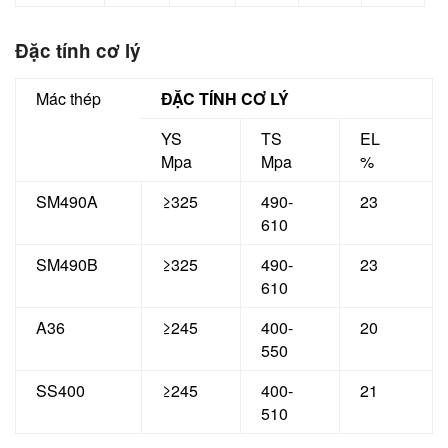
Đặc tính cơ lý
Mác thép
ĐẶC TÍNH CƠ LÝ
YS
TS
EL
Mpa
Mpa
%
SM490A
≥325
490-
23
610
SM490B
≥325
490-
23
610
A36
≥245
400-
20
550
SS400
≥245
400-
21
510