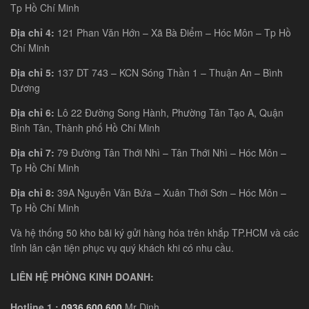
Tp Hồ Chí Minh
Địa chỉ 4:
121 Phan Văn Hớn – Xã Bà Điểm – Hóc Môn – Tp Hồ
Chí Minh
Địa chỉ 5:
137 DT 743 – KCN Sóng Thần 1 – Thuận An – Bình
Dương
Địa chỉ 6:
Lô 22 Đường Song Hành, Phường Tân Tạo A, Quận
Bình Tân, Thành phố Hồ Chí Minh
Địa chỉ 7:
79 Đường Tân Thới Nhì – Tân Thới Nhì – Hóc Môn –
Tp Hồ Chí Minh
Địa chỉ 8:
39A Nguyễn Văn Bứa – Xuân Thới Sơn – Hóc Môn –
Tp Hồ Chí Minh
Và hệ thống 50 kho bãi ký gửi hàng hóa trên khắp TP.HCM và các
tỉnh lân cận tiện phục vụ quý khách khi có nhu cầu.
LIÊN HỆ PHÒNG KINH DOANH:
Hotline 1 :
0936.600.600
Mr Dinh