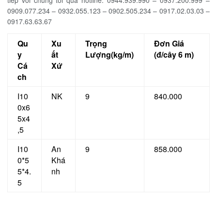
tiếp với chúng tôi qua hotline: 0944.939.990 – 0937.200.999 –
0909.077.234 – 0932.055.123 – 0902.505.234 – 0917.02.03.03 –
0917.63.63.67
Qu
Xu
Trọng
Đơn Giá
y
ất
Lượng(kg/m)
(đ/cây 6 m)
Cá
Xứ
ch
I10
NK
9
840.000
0x6
5x4
,5
I10
An
9
858.000
0*5
Khá
5*4.
nh
5