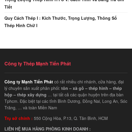
Tiết
Quy Cách Thép I : Kích Thước, Trọng Lượng, Thông Số
Thép Hình Chữ I
Công ty Thép Mạnh Tiến Phát
Công ty Mạnh Tiến Phát
có rất nhiều chi nhánh, cửa hàng, đại
lý chuyên sản xuất phân phối:
tôn – xà gồ – thép hình – thép
hộp – thép xây dựng
… tại tất cả các quận huyện trên địa bàn
Tphcm. Đặc biệt tại các tỉnh Bình Dương, Đồng Nai, Long An, Sóc
Trăng, … và toàn Miền Nam
Trụ sở chính :
550 Cộng Hòa, P.13, Q. Tân Bình, HCM
LIÊN HỆ MUA HÀNG PHÒNG KINH DOANH :