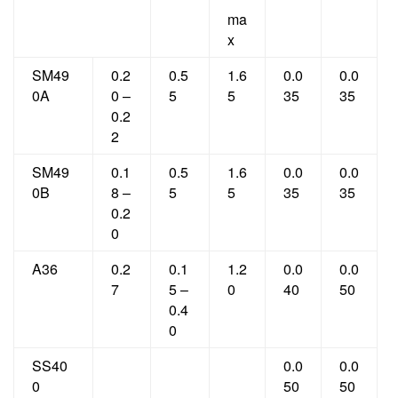
ma
x
SM49
0.2
0.5
1.6
0.0
0.0
0A
0 –
5
5
35
35
0.2
2
SM49
0.1
0.5
1.6
0.0
0.0
0B
8 –
5
5
35
35
0.2
0
A36
0.2
0.1
1.2
0.0
0.0
7
5 –
0
40
50
0.4
0
SS40
0.0
0.0
0
50
50