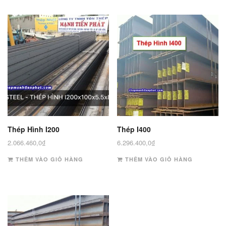
Thép Hình I200
Thép I400
2.066.460,0
₫
6.296.400,0
₫
THÊM VÀO GIỎ HÀNG
THÊM VÀO GIỎ HÀNG