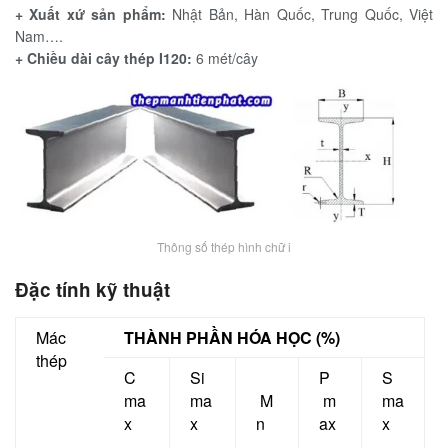
+ Xuất xứ sản phẩm:
Nhật Bản, Hàn Quốc, Trung Quốc, Việt
Nam….
+ Chiều dài cây thép I120:
6 mét/cây
Thông số thép hình chữ i
Đặc tính kỹ thuật
Mác
THÀNH PHẦN HÓA HỌC (%)
thép
C
Si
P
S
ma
ma
M
m
ma
x
x
n
ax
x