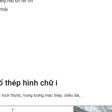
ng chịu lực rất tốt
 thấp
ố thép hình chữ i
 kích thước, trọng lượng, mác thép, chiều dài, …