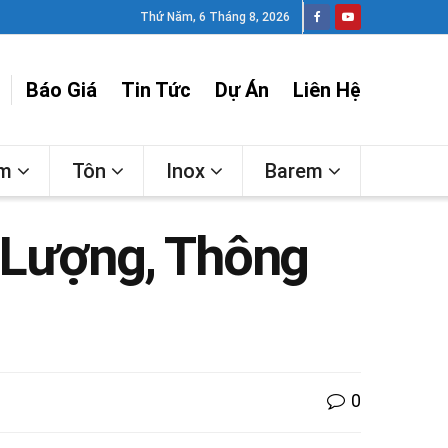
Thứ Năm, 6 Tháng 8, 2026
Báo Giá
Tin Tức
Dự Án
Liên Hệ
ấm
Tôn
Inox
Barem
g Lượng, Thông
0