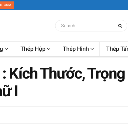
IL.COM
ng
Thép Hộp
Thép Hình
Thép T
 : Kích Thước, Trọn
ữ I