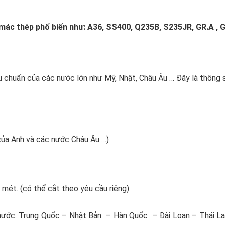
 mác thép phổ biến như: A36
, SS400
, Q235B
, S235JR
, GR.A
, 
u chuẩn của các nước lớn như Mỹ, Nhật, Châu Âu … Đây là thông 
a Anh và các nước Châu Âu …)
 mét. (có thể cắt theo yêu cầu riêng)
nước: Trung Quốc – Nhật Bản – Hàn Quốc – Đài Loan – Thái Lan