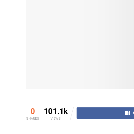
0
101.1k
SHARES
VIEWS