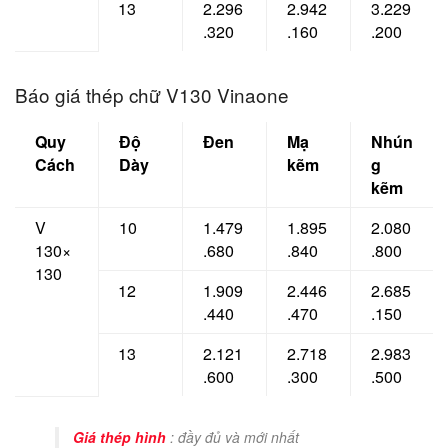
13
2.296
2.942
3.229
.320
.160
.200
Báo giá thép chữ V130 Vinaone
Quy
Độ
Đen
Mạ
Nhún
Cách
Dày
kẽm
g
kẽm
V
10
1.479
1.895
2.080
130×
.680
.840
.800
130
12
1.909
2.446
2.685
.440
.470
.150
13
2.121
2.718
2.983
.600
.300
.500
Giá thép hình
: đầy đủ và mới nhất