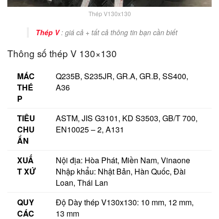
Thép V130x130
Thép V
: giá cả + tất cả thông tin bạn cần biết
Thông số thép V 130×130
MÁC
Q235B, S235JR, GR.A, GR.B, SS400,
THÉ
A36
P
TIÊU
ASTM, JIS G3101, KD S3503, GB/T 700,
CHU
EN10025 – 2, A131
ẨN
XUẤ
Nội địa: Hòa Phát, Miền Nam, Vinaone
T XỨ
Nhập khẩu: Nhật Bản, Hàn Quốc, Đài
Loan, Thái Lan
QUY
Độ Dày thép V130x130: 10 mm, 12 mm,
CÁC
13 mm