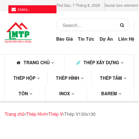
0902.505.234
Thứ Sáu, 7 Tháng 8, 2026
Social icon element
EMAIL:
THEPMTP@GMAIL.COM
Báo Giá
Tin Tức
Dự Án
Liên Hệ
TRANG CHỦ
THÉP XÂY DỰNG
THÉP HỘP
THÉP HÌNH
THÉP TẤM
TÔN
INOX
BAREM
Trang chủ
Thép Hình
Thép V
Thép V130x130