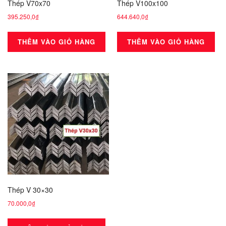
Thép V70x70
Thép V100x100
395.250,0
₫
644.640,0
₫
THÊM VÀO GIỎ HÀNG
THÊM VÀO GIỎ HÀNG
Thép V 30×30
70.000,0
₫