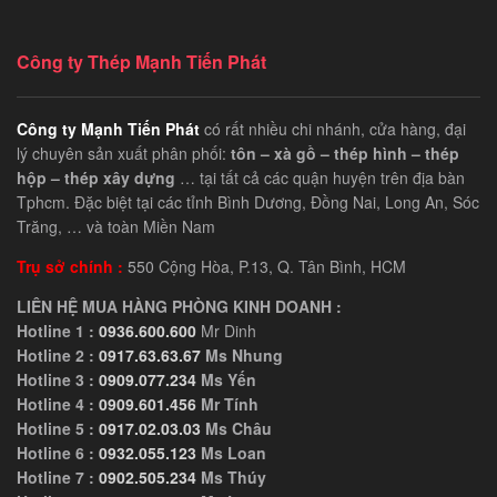
Công ty Thép Mạnh Tiến Phát
Công ty Mạnh Tiến Phát
có rất nhiều chi nhánh, cửa hàng, đại
lý chuyên sản xuất phân phối:
tôn – xà gồ – thép hình – thép
hộp – thép xây dựng
… tại tất cả các quận huyện trên địa bàn
Tphcm. Đặc biệt tại các tỉnh Bình Dương, Đồng Nai, Long An, Sóc
Trăng, … và toàn Miền Nam
Trụ sở chính :
550 Cộng Hòa, P.13, Q. Tân Bình, HCM
LIÊN HỆ MUA HÀNG PHÒNG KINH DOANH :
Hotline 1 :
0936.600.600
Mr Dinh
Hotline 2 :
0917.63.63.67
Ms Nhung
Hotline 3 :
0909.077.234
Ms Yến
Hotline 4 :
0909.601.456
Mr Tính
Hotline 5 :
0917.02.03.03
Ms Châu
Hotline 6 :
0932.055.123
Ms Loan
Hotline 7 :
0902.505.234
Ms Thúy