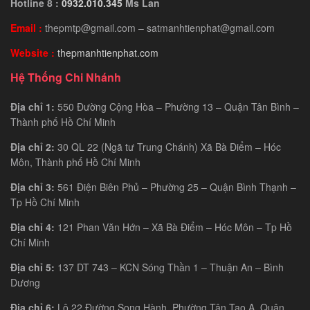
Hotline 8 :
0932.010.345
Ms Lan
Email :
thepmtp@gmail.com – satmanhtienphat@gmail.com
Website :
thepmanhtienphat.com
Hệ Thống Chi Nhánh
Địa chỉ 1:
550 Đường Cộng Hòa – Phường 13 – Quận Tân Bình –
Thành phố Hồ Chí Minh
Địa chỉ 2:
30 QL 22 (Ngã tư Trung Chánh) Xã Bà Điểm – Hóc
Môn, Thành phố Hồ Chí Minh
Địa chỉ 3:
561 Điện Biên Phủ – Phường 25 – Quận Bình Thạnh –
Tp Hồ Chí Minh
Địa chỉ 4:
121 Phan Văn Hớn – Xã Bà Điểm – Hóc Môn – Tp Hồ
Chí Minh
Địa chỉ 5:
137 DT 743 – KCN Sóng Thần 1 – Thuận An – Bình
Dương
Địa chỉ 6:
Lô 22 Đường Song Hành, Phường Tân Tạo A, Quận