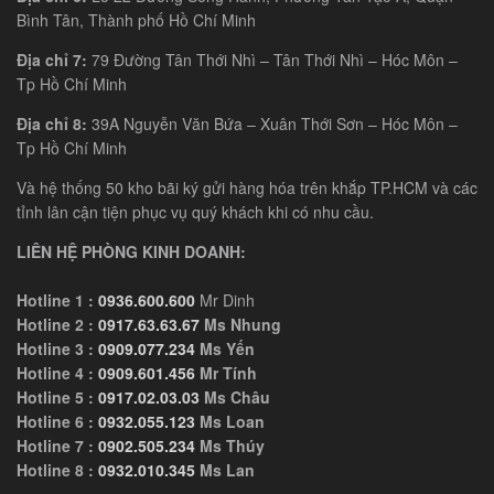
Bình Tân, Thành phố Hồ Chí Minh
Địa chỉ 7:
79 Đường Tân Thới Nhì – Tân Thới Nhì – Hóc Môn –
Tp Hồ Chí Minh
Địa chỉ 8:
39A Nguyễn Văn Bứa – Xuân Thới Sơn – Hóc Môn –
Tp Hồ Chí Minh
Và hệ thống 50 kho bãi ký gửi hàng hóa trên khắp TP.HCM và các
tỉnh lân cận tiện phục vụ quý khách khi có nhu cầu.
LIÊN HỆ PHÒNG KINH DOANH:
Hotline 1 :
0936.600.600
Mr Dinh
Hotline 2 :
0917.63.63.67
Ms Nhung
Hotline 3 :
0909.077.234
Ms Yến
Hotline 4 :
0909.601.456
Mr Tính
Hotline 5 :
0917.02.03.03
Ms Châu
Hotline 6 :
0932.055.123
Ms Loan
Hotline 7 :
0902.505.234
Ms Thúy
Hotline 8 :
0932.010.345
Ms Lan