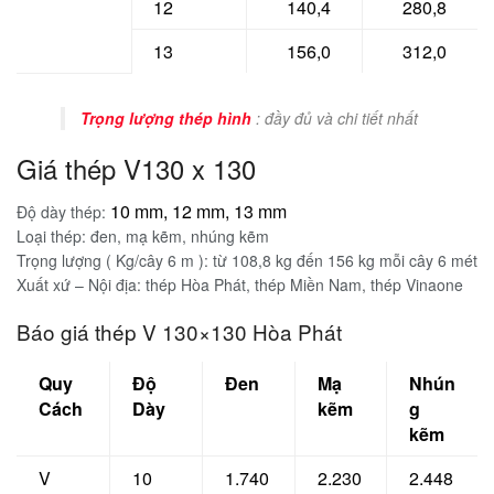
12
140,4
280,8
13
156,0
312,0
Trọng lượng thép hình
: đầy đủ và chi tiết nhất
Giá thép V130 x 130
10 mm, 12 mm, 13 mm
Độ dày thép:
Loại thép: đen, mạ kẽm, nhúng kẽm
Trọng lượng ( Kg/cây 6 m ): từ 108,8 kg đến 156 kg mỗi cây 6 mét
Xuất xứ – Nội địa: thép Hòa Phát, thép Miền Nam, thép Vinaone
Báo giá thép V 130×130 Hòa Phát
Quy
Độ
Đen
Mạ
Nhún
Cách
Dày
kẽm
g
kẽm
V
10
1.740
2.230
2.448