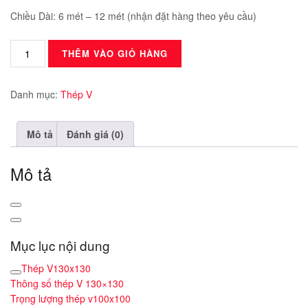
Chiều Dài: 6 mét – 12 mét (nhận đặt hàng theo yêu cầu)
Thép
THÊM VÀO GIỎ HÀNG
V130x130
số
lượng
Danh mục:
Thép V
Mô tả
Đánh giá (0)
Mô tả
Mục lục nội dung
Thép V130x130
Thông số thép V 130×130
Trọng lượng thép v100x100