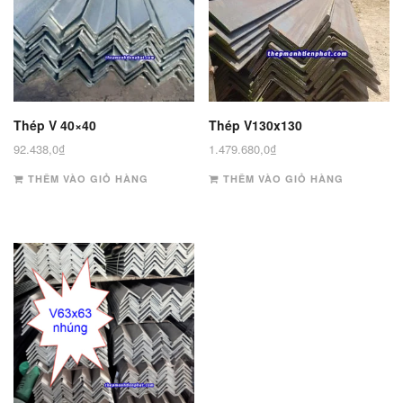
Thép V 40×40
Thép V130x130
92.438,0
₫
1.479.680,0
₫
THÊM VÀO GIỎ HÀNG
THÊM VÀO GIỎ HÀNG