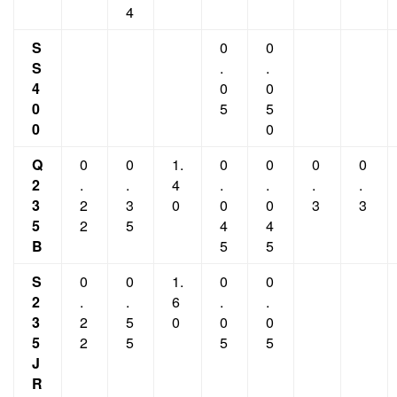
4
S
0
0
S
.
.
4
0
0
0
5
5
0
0
Q
0
0
1.
0
0
0
0
2
.
.
4
.
.
.
.
3
2
3
0
0
0
3
3
5
2
5
4
4
B
5
5
S
0
0
1.
0
0
2
.
.
6
.
.
3
2
5
0
0
0
5
2
5
5
5
J
R