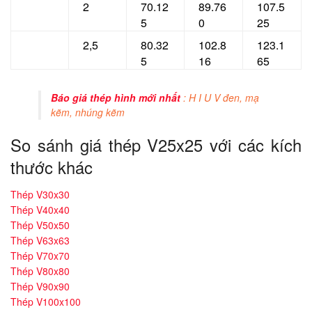
2
70.12
89.76
107.5
5
0
25
2,5
80.32
102.8
123.1
5
16
65
Báo giá thép hình mới nhất
: H I U V đen, mạ
kẽm, nhúng kẽm
So sánh giá thép V25x25 với các kích
thước khác
Thép V30x30
Thép V40x40
Thép V50x50
Thép V63x63
Thép V70x70
Thép V80x80
Thép V90x90
Thép V100x100