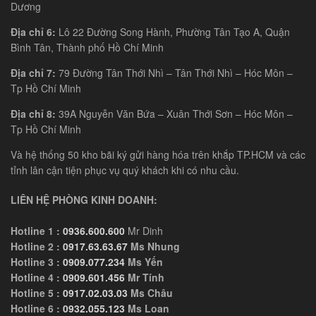
Dương
Địa chỉ 6:
Lô 22 Đường Song Hành, Phường Tân Tạo A, Quận
Bình Tân, Thành phố Hồ Chí Minh
Địa chỉ 7:
79 Đường Tân Thới Nhì – Tân Thới Nhì – Hóc Môn –
Tp Hồ Chí Minh
Địa chỉ 8:
39A Nguyễn Văn Bứa – Xuân Thới Sơn – Hóc Môn –
Tp Hồ Chí Minh
Và hệ thống 50 kho bãi ký gửi hàng hóa trên khắp TP.HCM và các
tỉnh lân cận tiện phục vụ quý khách khi có nhu cầu.
LIÊN HỆ PHÒNG KINH DOANH:
Hotline 1 :
0936.600.600
Mr Dinh
Hotline 2 :
0917.63.63.67
Ms Nhung
Hotline 3 :
0909.077.234
Ms Yến
Hotline 4 :
0909.601.456
Mr Tính
Hotline 5 :
0917.02.03.03
Ms Châu
Hotline 6 :
0932.055.123
Ms Loan