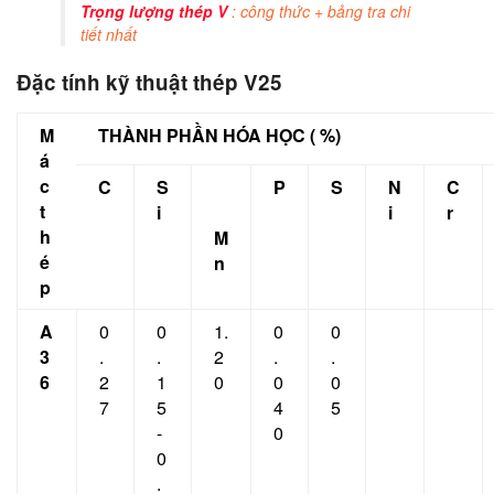
Trọng lượng thép V
: công thức + bảng tra chi
tiết nhất
Đặc tính kỹ thuật thép V25
M
THÀNH PHẦN HÓA HỌC ( %)
á
c
C
S
P
S
N
C
t
i
i
r
h
M
é
n
p
A
0
0
1.
0
0
3
.
.
2
.
.
6
2
1
0
0
0
7
5
4
5
-
0
0
.