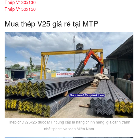
Thép V130x130
Thép V150x150
Mua thép V25 giá rẻ tại MTP
Thép chữ v25x25 được MTP cung cấp là hàng chính hãng, giá cạnh tranh
nhất tphcm và toàn Miền Nam