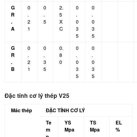
G
0
0
2.
0
0
R
.
.
5
.
.
.
2
5
X
0
0
A
1
C
3
3
5
5
G
0
0
0.
0
0
R
.
.
8
.
.
.
2
3
0
0
0
B
1
5
3
3
5
5
Đặc tính cơ lý thép V25
Mác thép
ĐẶC TÍNH CƠ LÝ
Te
YS
TS
EL
m
Mpa
Mpa
%
p