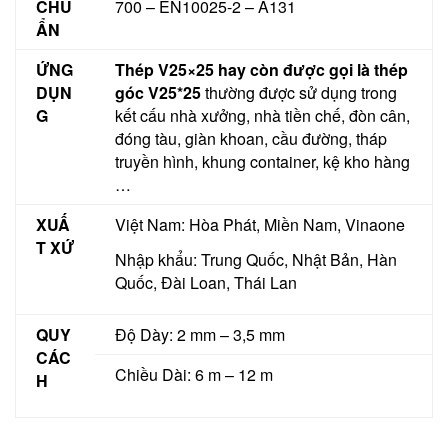
CHU
700 – EN10025-2 – A131
ẨN
ỨNG
Thép V
25×25 hay còn
được gọi là thép
DỤN
góc V
25*25
thường được sử dụng trong
G
kết cấu nhà xưởng, nhà tiền chế, đòn cân,
đóng tàu, giàn khoan, cầu đường, tháp
truyền hình, khung container, kệ kho hàng
…
XUẤ
Việt Nam: Hòa Phát, Miền Nam, Vinaone
T XỨ
Nhập khẩu: Trung Quốc, Nhật Bản, Hàn
Quốc, Đài Loan, Thái Lan
QUY
Độ Dày: 2 mm – 3,5 mm
CÁC
Chiều Dài: 6 m – 12 m
H