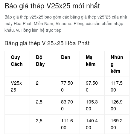
Báo giá thép V25x25 mới nhất
Báo giá thép v25x25 bao gồm các bảng giá thép v25*25 của nhà
máy Hòa Phát, Miền Nam, Vinaone. Riêng các sản phẩm nhập
khẩu, vui lòng liên hệ trực tiếp
Bảng giá thép V 25×25 Hòa Phát
Quy
Độ
Đen
Mạ
Nhún
Cách
Dày
kẽm
g
kẽm
V25x
2
77.50
97.50
117.5
25
0
0
00
2,5
83.70
105.3
126.9
0
00
00
3,5
111.6
140.4
169.2
00
00
00