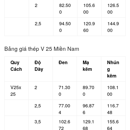
2
82.50
105.6
126.5
0
00
00
2,5
94.50
120.9
144.9
0
60
00
Bảng giá thép V 25 Miền Nam
Quy
Độ
Đen
Mạ
Nhún
Cách
Dày
kẽm
g
kẽm
V25x
2
71.30
89.70
108.1
25
0
0
00
2,5
77.00
96.87
116.7
4
6
48
3,5
102.6
129.1
155.6
72
68
64