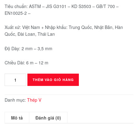
Tiêu chuẩn: ASTM – JIS G3101 – KD S3503 – GB/T 700 –
EN10025-2 –
Xuất xứ: Việt Nam + Nhập khẩu: Trung Quốc, Nhật Bản, Hàn
Quốc, Đài Loan, Thái Lan
Độ Dày: 2 mm – 3,5 mm
Chiều Dài: 6 m – 12 m
Thép
THÊM VÀO GIỎ HÀNG
V
25x25
số
Danh mục:
Thép V
lượng
Mô tả
Đánh giá (0)