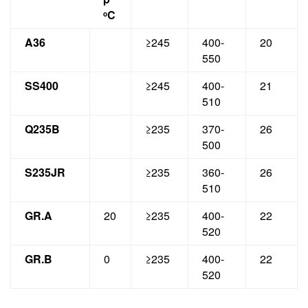
C
o
A36
≥245
400-
20
550
SS400
≥245
400-
21
510
Q235B
≥235
370-
26
500
S235JR
≥235
360-
26
510
GR.A
20
≥235
400-
22
520
GR.B
0
≥235
400-
22
520