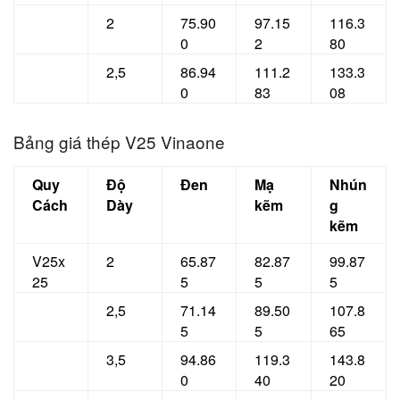
2
75.90
97.15
116.3
0
2
80
2,5
86.94
111.2
133.3
0
83
08
Bảng giá thép V25 Vinaone
Quy
Độ
Đen
Mạ
Nhún
Cách
Dày
kẽm
g
kẽm
V25x
2
65.87
82.87
99.87
25
5
5
5
2,5
71.14
89.50
107.8
5
5
65
3,5
94.86
119.3
143.8
0
40
20