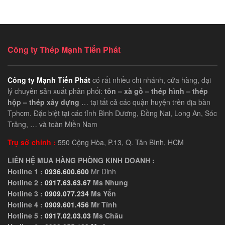
Công ty Thép Mạnh Tiến Phát
Công ty Mạnh Tiến Phát
có rất nhiều chi nhánh, cửa hàng, đại
lý chuyên sản xuất phân phối:
tôn – xà gồ – thép hình – thép
hộp – thép xây dựng
… tại tất cả các quận huyện trên địa bàn
Tphcm. Đặc biệt tại các tỉnh Bình Dương, Đồng Nai, Long An, Sóc
Trăng, … và toàn Miền Nam
Trụ sở chính :
550 Cộng Hòa, P.13, Q. Tân Bình, HCM
LIÊN HỆ MUA HÀNG PHÒNG KINH DOANH :
Hotline 1 :
0936.600.600
Mr Dinh
Hotline 2 :
0917.63.63.67
Ms Nhung
Hotline 3 :
0909.077.234
Ms Yến
Hotline 4 :
0909.601.456
Mr Tính
Hotline 5 :
0917.02.03.03
Ms Châu