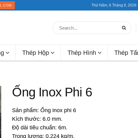
Thứ Năm, 6 Tháng 8, 2026
IL.COM
ng
Thép Hộp
Thép Hình
Thép T
Ống Inox Phi 6
Sản phẩm: Ống inox phi 6
Kích thước: 6.0 mm.
Độ dài tiêu chuẩn: 6m.
Trọng lượng: 0,224 kg/m.