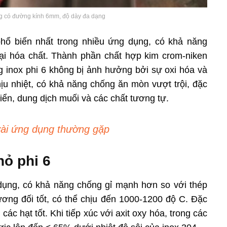
ống có đường kính 6mm, độ dày đa dạng
phổ biến nhất trong nhiều ứng dụng, có khả năng
oại hóa chất. Thành phần chất hợp kim crom-niken
g inox phi 6 không bị ảnh hưởng bởi sự oxi hóa và
hịu nhiệt, có khả năng chống ăn mòn vượt trội, đặc
biển, dung dịch muối và các chất tương tự.
ài ứng dụng thường gặp
hỏ phi 6
a dụng, có khả năng chống gỉ mạnh hơn so với thép
ương đối tốt, có thể chịu đến 1000-1200 độ C. Đặc
các hạt tốt. Khi tiếp xúc với axit oxy hóa, trong các