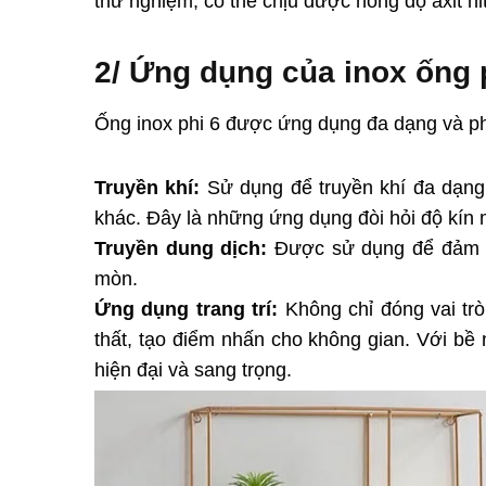
thử nghiệm, có thể chịu được nồng độ axit nit
2/ Ứng dụng của inox ống p
Ống inox phi 6 được ứng dụng đa dạng và ph
Truyền khí:
Sử dụng để truyền khí đa dạng n
khác. Đây là những ứng dụng đòi hỏi độ kín m
Truyền dung dịch:
Được sử dụng để đảm b
mòn.
Ứng dụng trang trí:
Không chỉ đóng vai trò
thất, tạo điểm nhấn cho không gian. Với bề
hiện đại và sang trọng.