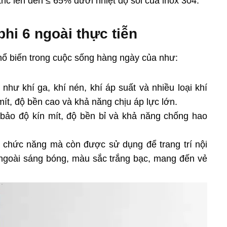
ric lên đến ≤ 65% dưới nhiệt độ sôi của inox 304.
hi 6 ngoài thực tiễn
ổ biến trong cuộc sống hàng ngày của như:
hư khí ga, khí nén, khí áp suất và nhiều loại khí
ít, độ bền cao và khả năng chịu áp lực lớn.
ảo độ kín mít, độ bền bỉ và khả năng chống hao
 chức năng mà còn được sử dụng để trang trí nội
 ngoài sáng bóng, màu sắc trắng bạc, mang đến vẻ