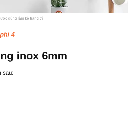
ược dùng làm kệ trang trí
phi 4
ống inox 6mm
n sau: