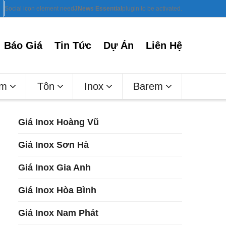
Social icon element need
JNews Essential
plugin to be activated.
Báo Giá
Tin Tức
Dự Án
Liên Hệ
ấm
Tôn
Inox
Barem
Giá Inox Hoàng Vũ
Giá Inox Sơn Hà
Giá Inox Gia Anh
Giá Inox Hòa Bình
Giá Inox Nam Phát