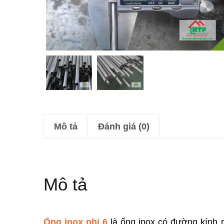
Mô tả
Đánh giá (0)
Mô tả
Ống inox phi 6
là ống inox có đường kính