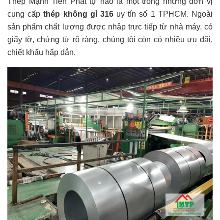
Thép Mạnh Tiến Phát tự hào là một trong những đơn vị
cung cấp
thép không gỉ 316
uy tín số 1 TPHCM. Ngoài
sản phẩm chất lượng được nhập trực tiếp từ nhà máy, có
giấy tờ, chứng từ rõ ràng, chúng tôi còn có nhiều ưu đãi,
chiết khấu hấp dẫn.