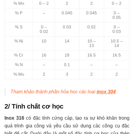
% Mn
0 – 2
2
2
0 – 2
% P
–
0.045
0.045
0 –
0.05
% S
0 –
0.03
0.02
0 –
0.02
0.03
% Ni
10
14
10 –
10.5 –
13
14
% Cr
16
18
16.5
16.5
% N
–
0.1
–
–
% Mo
2
3
2
2
Tham khảo thành phần hóa học các loại
inox 304
2/ Tính chất cơ học
Inox 316
có đặc tính cứng cáp, tạo ra sự khó khăn trong
quá trình gia công và yêu cầu sử dụng các công cụ đặc
biệt để cắt. Dưới đây là một số đặc tính cơ học của thép