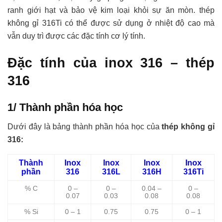
ranh giới hạt và bảo vệ kim loại khỏi sự ăn mòn. thép
không gỉ 316Ti có thể được sử dụng ở nhiệt độ cao mà
vẫn duy trì được các đặc tính cơ lý tính.
Đặc tính của inox 316 – thép
316
1/ Thành phần hóa học
Dưới đây là bảng thành phần hóa học của
thép không gỉ
316:
Thành
Inox
Inox
Inox
Inox
phần
316
316L
316H
316Ti
% C
0 –
0 –
0.04 –
0 –
0.07
0.03
0.08
0.08
% Si
0 – 1
0.75
0.75
0 – 1