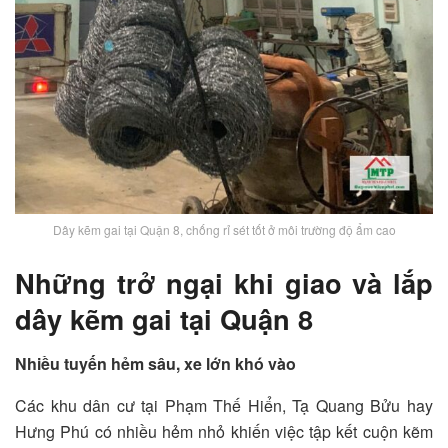
Dây kẽm gai tại Quận 8, chống rỉ sét tốt ở môi trường độ ẩm cao
Những trở ngại khi giao và lắp
dây kẽm gai tại Quận 8
Nhiều tuyến hẻm sâu, xe lớn khó vào
Các khu dân cư tại Phạm Thế Hiển, Tạ Quang Bửu hay
Hưng Phú có nhiều hẻm nhỏ khiến việc tập kết cuộn kẽm