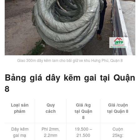
Giao 300m dây kẽm lam cho bãi giữ xe khu Hưng Phú, Quận 8
Bảng giá dây kẽm gai tại Quận
8
Loại sản
Quy
Giá /kg
Giá /cuộn
phẩm
cách
tại Quận
tại Quận 8
8
Dây kẽm
Phi 2mm,
19.500 –
Cuộn
gai mạ
2.2mm
21.500
25kg: