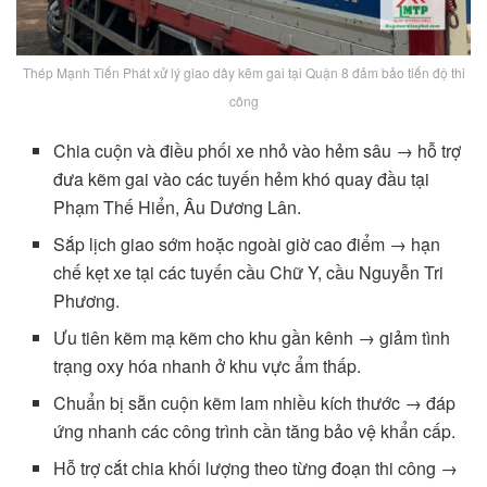
Thép Mạnh Tiến Phát xử lý giao dây kẽm gai tại Quận 8 đảm bảo tiến độ thi
công
Chia cuộn và điều phối xe nhỏ vào hẻm sâu → hỗ trợ
đưa kẽm gai vào các tuyến hẻm khó quay đầu tại
Phạm Thế Hiển, Âu Dương Lân.
Sắp lịch giao sớm hoặc ngoài giờ cao điểm → hạn
chế kẹt xe tại các tuyến cầu Chữ Y, cầu Nguyễn Tri
Phương.
Ưu tiên kẽm mạ kẽm cho khu gần kênh → giảm tình
trạng oxy hóa nhanh ở khu vực ẩm thấp.
Chuẩn bị sẵn cuộn kẽm lam nhiều kích thước → đáp
ứng nhanh các công trình cần tăng bảo vệ khẩn cấp.
Hỗ trợ cắt chia khối lượng theo từng đoạn thi công →