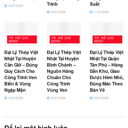
Trình
Xuất
13/07/2026
13/07/2026
11/07/2026
TP. HỒ CHÍ
TP. HỒ CHÍ
TP. HỒ CHÍ
MINH
MINH
MINH
Đại Lý Thép Việt
Đại Lý Thép Việt
Đại Lý Thép Việt
Nhật Tại Huyện
Nhật Tại Huyện
Nhật Tại Quận
Cần Giờ – Đúng
Bình Chánh –
Tân Phú – Hàng
Quy Cách Cho
Nguồn Hàng
Sẵn Kho, Giao
Công Trình Ven
Chuẩn Cho
Được Hẻm Nhỏ,
Biển & Vùng
Công Trình
Đúng Mác Theo
Ngập Mặn
Vùng Ven
Bản Vẽ
13/07/2026
13/07/2026
13/07/2026
Để lại một bình luận