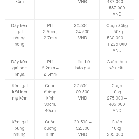
kẽm
VNĐ
487.000 –
537.000
VNĐ
Dây kẽm
Phi
22.500 –
Cuộn 25kg
gai
2.5mm,
24.500
– 50kg:
nhúng
2.7mm
VNĐ
562.000 –
nóng
1.225.000
VNĐ
Dây kẽm
Phi
Liên hệ
Cuộn theo
gai bọc
2.2mm –
báo giá
yêu cầu
nhựa
2.5mm
Kẽm gai
Cuộn
27.500 –
Cuộn
lưỡi lam
đường
29.500
10kg:
mạ kẽm
kính
VNĐ
275.000 –
30cm,
465.000
40cm
VNĐ
Kẽm gai
Cuộn
30.500 –
Cuộn
bùng
đường
32.500
10kg:
nhùng
kính
VNĐ
305.000 –