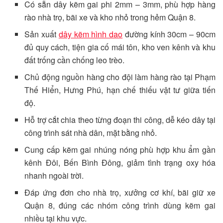
Có sẵn dây kẽm gai phi 2mm – 3mm, phù hợp hàng
rào nhà trọ, bãi xe và kho nhỏ trong hẻm Quận 8.
Sản xuất
dây kẽm hình dao
đường kính 30cm – 90cm
đủ quy cách, tiện gia cố mái tôn, kho ven kênh và khu
đất trống cần chống leo trèo.
Chủ động nguồn hàng cho đội làm hàng rào tại Phạm
Thế Hiển, Hưng Phú, hạn chế thiếu vật tư giữa tiến
độ.
Hỗ trợ cắt chia theo từng đoạn thi công, dễ kéo dây tại
công trình sát nhà dân, mặt bằng nhỏ.
Cung cấp kẽm gai nhúng nóng phù hợp khu ẩm gần
kênh Đôi, Bến Bình Đông, giảm tình trạng oxy hóa
nhanh ngoài trời.
Đáp ứng đơn cho nhà trọ, xưởng cơ khí, bãi giữ xe
Quận 8, đúng các nhóm công trình dùng kẽm gai
nhiều tại khu vực.