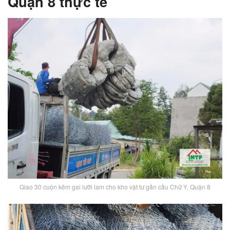
Quận 8 thực tế
Giao 30 cuộn kẽm gai lưỡi lam cho kho vật tư gần cầu Chữ Y, Quận 8