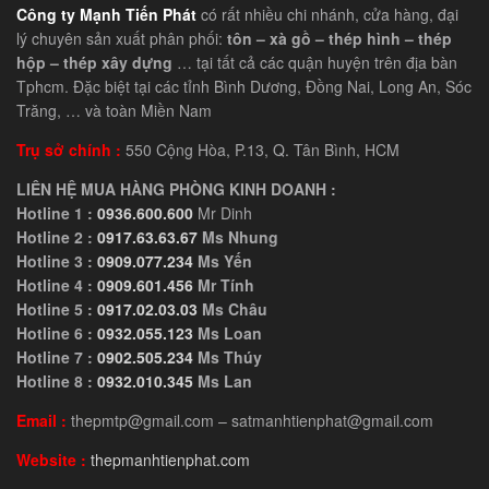
Công ty Mạnh Tiến Phát
có rất nhiều chi nhánh, cửa hàng, đại
lý chuyên sản xuất phân phối:
tôn – xà gồ – thép hình – thép
hộp – thép xây dựng
… tại tất cả các quận huyện trên địa bàn
Tphcm. Đặc biệt tại các tỉnh Bình Dương, Đồng Nai, Long An, Sóc
Trăng, … và toàn Miền Nam
Trụ sở chính :
550 Cộng Hòa, P.13, Q. Tân Bình, HCM
LIÊN HỆ MUA HÀNG PHÒNG KINH DOANH :
Hotline 1 :
0936.600.600
Mr Dinh
Hotline 2 :
0917.63.63.67
Ms Nhung
Hotline 3 :
0909.077.234
Ms Yến
Hotline 4 :
0909.601.456
Mr Tính
Hotline 5 :
0917.02.03.03
Ms Châu
Hotline 6 :
0932.055.123
Ms Loan
Hotline 7 :
0902.505.234
Ms Thúy
Hotline 8 :
0932.010.345
Ms Lan
Email :
thepmtp@gmail.com – satmanhtienphat@gmail.com
Website :
thepmanhtienphat.com