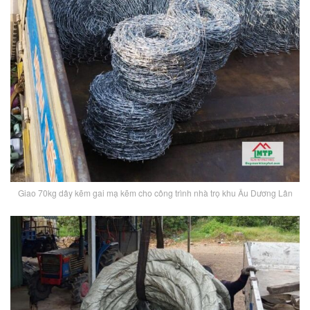
Giao 70kg dây kẽm gai mạ kẽm cho công trình nhà trọ khu Âu Dương Lân