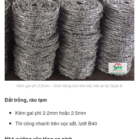
Kẽm gai phi 2.5mm – 3mm dùng cho kho bãi, bãi xe tại Quận 8
Đất trống, rào tạm
Kẽm gai phi 2.2mm hoặc 2.5mm
Thi công nhanh trên cọc sắt, lưới B40
Nhà xưởng cần tăng an ninh