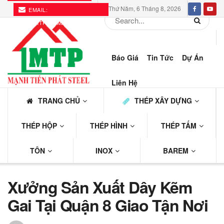
Thứ Năm, 6 Tháng 8, 2026
EMAIL:
THEPMTP@GMAIL.COM
Báo Giá
Tin Tức
Dự Án
Liên Hệ
TRANG CHỦ
THÉP XÂY DỰNG
THÉP HỘP
THÉP HÌNH
THÉP TẤM
TÔN
INOX
BAREM
Xưởng Sản Xuất Dây Kẽm
Gai Tại Quận 8 Giao Tận Nơi