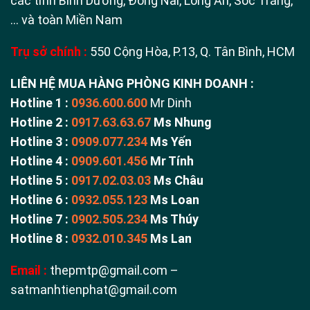
các tỉnh Bình Dương, Đồng Nai, Long An, Sóc Trăng,
… và toàn Miền Nam
Trụ sở chính :
550 Cộng Hòa, P.13, Q. Tân Bình, HCM
LIÊN HỆ MUA HÀNG PHÒNG KINH DOANH :
Hotline 1 :
0936.600.600
Mr Dinh
Hotline 2 :
0917.63.63.67
Ms Nhung
Hotline 3 :
0909.077.234
Ms Yến
Hotline 4 :
0909.601.456
Mr Tính
Hotline 5 :
0917.02.03.03
Ms Châu
Hotline 6 :
0932.055.123
Ms Loan
Hotline 7 :
0902.505.234
Ms Thúy
Hotline 8 :
0932.010.345
Ms Lan
Email :
thepmtp@gmail.com –
satmanhtienphat@gmail.com