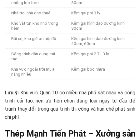
chống leo trèo
30cm
Nhà trọ, nhà cho thuê
Kẽm gai phi 3 ly
Kho vật tư, kho nhỏ trong
Kẽm gai hình dao đường kính
hẻm
30cm
Bãi xe, khu giữ xe nội đô
Kẽm gai hình dao đường kính
40cm, 60cm
Công trình dân dụng cải
Kẽm gai phi 2.7–3 ly
tạo
Khu vực ngoài trời mưa
Kẽm gai bọc nhựa
nắng nhiều
Lưu ý:
Khu vực Quận 10 có nhiều nhà phố sát nhau và công
trình cải tạo, nên ưu tiên chọn đúng loại ngay từ đầu để
tránh thay đổi trong quá trình thi công và hạn chế phát sinh
chi phí.
Thép Mạnh Tiến Phát – Xưởng sản