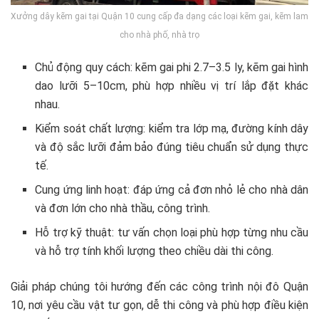
Xưởng dây kẽm gai tại Quận 10 cung cấp đa dạng các loại kẽm gai, kẽm lam
cho nhà phố, nhà trọ
Chủ động quy cách: kẽm gai phi 2.7–3.5 ly, kẽm gai hình
dao lưỡi 5–10cm, phù hợp nhiều vị trí lắp đặt khác
nhau.
Kiểm soát chất lượng: kiểm tra lớp mạ, đường kính dây
và độ sắc lưỡi đảm bảo đúng tiêu chuẩn sử dụng thực
tế.
Cung ứng linh hoạt: đáp ứng cả đơn nhỏ lẻ cho nhà dân
và đơn lớn cho nhà thầu, công trình.
Hỗ trợ kỹ thuật: tư vấn chọn loại phù hợp từng nhu cầu
và hỗ trợ tính khối lượng theo chiều dài thi công.
Giải pháp chúng tôi hướng đến các công trình nội đô Quận
10, nơi yêu cầu vật tư gọn, dễ thi công và phù hợp điều kiện