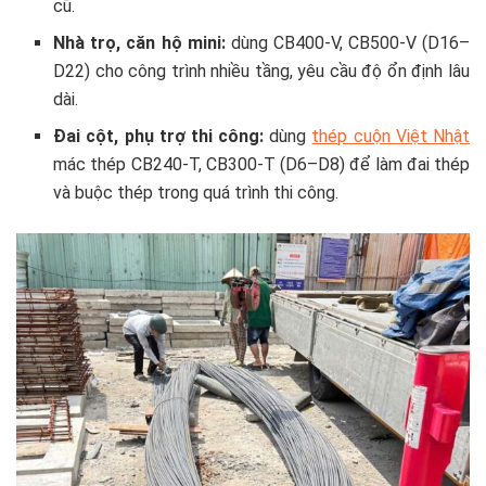
cũ.
Nhà trọ, căn hộ mini:
dùng CB400-V, CB500-V (D16–
D22) cho công trình nhiều tầng, yêu cầu độ ổn định lâu
dài.
Đai cột, phụ trợ thi công:
dùng
thép cuộn Việt Nhật
mác thép CB240-T, CB300-T (D6–D8) để làm đai thép
và buộc thép trong quá trình thi công.