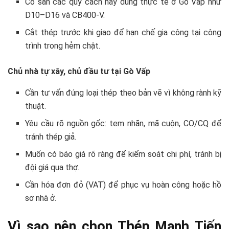
Có sẵn các quy cách hay dùng thực tế ở Gò Vấp như
D10–D16 và CB400-V.
Cắt thép trước khi giao để hạn chế gia công tại công
trình trong hẻm chật.
Chủ nhà tự xây, chủ đầu tư tại Gò Vấp
Cần tư vấn đúng loại thép theo bản vẽ vì không rành kỹ
thuật.
Yêu cầu rõ nguồn gốc: tem nhãn, mã cuộn, CO/CQ để
tránh thép giả.
Muốn có báo giá rõ ràng để kiểm soát chi phí, tránh bị
đội giá qua thợ.
Cần hóa đơn đỏ (VAT) để phục vụ hoàn công hoặc hồ
sơ nhà ở.
Vì sao nên chọn Thép Mạnh Tiến