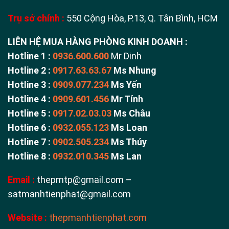
Trụ sở chính :
550 Cộng Hòa, P.13, Q. Tân Bình, HCM
LIÊN HỆ MUA HÀNG PHÒNG KINH DOANH :
Hotline 1 :
0936.600.600
Mr Dinh
Hotline 2 :
0917.63.63.67
Ms Nhung
Hotline 3 :
0909.077.234
Ms Yến
Hotline 4 :
0909.601.456
Mr Tính
Hotline 5 :
0917.02.03.03
Ms Châu
Hotline 6 :
0932.055.123
Ms Loan
Hotline 7 :
0902.505.234
Ms Thúy
Hotline 8 :
0932.010.345
Ms Lan
Email :
thepmtp@gmail.com –
satmanhtienphat@gmail.com
Website :
thepmanhtienphat.com