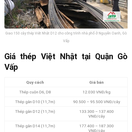
Giao 150 cây thép Việt Nhật D12 cho công trình nhà phố ở Nguyễn Oanh, Gò
Vấp
Giá thép Việt Nhật tại Quận Gò
Vấp
Quy cách
Giá bán
Thép cuộn D6, D8
12.030 VNĐ/kg
Thép gân D10 (11,7m)
90.500 – 95.500 VNĐ/cây
Thép gân D12 (11,7m)
133.300 – 137.400
VNĐ/cây
Thép gân D14 (11,7m)
177.400 – 187.300
VNĐ/cây