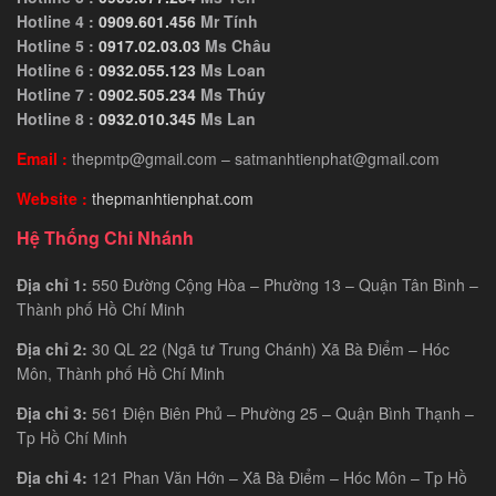
Hotline 4 :
0909.601.456
Mr Tính
Hotline 5 :
0917.02.03.03
Ms Châu
Hotline 6 :
0932.055.123
Ms Loan
Hotline 7 :
0902.505.234
Ms Thúy
Hotline 8 :
0932.010.345
Ms Lan
Email :
thepmtp@gmail.com – satmanhtienphat@gmail.com
Website :
thepmanhtienphat.com
Hệ Thống Chi Nhánh
Địa chỉ 1:
550 Đường Cộng Hòa – Phường 13 – Quận Tân Bình –
Thành phố Hồ Chí Minh
Địa chỉ 2:
30 QL 22 (Ngã tư Trung Chánh) Xã Bà Điểm – Hóc
Môn, Thành phố Hồ Chí Minh
Địa chỉ 3:
561 Điện Biên Phủ – Phường 25 – Quận Bình Thạnh –
Tp Hồ Chí Minh
Địa chỉ 4:
121 Phan Văn Hớn – Xã Bà Điểm – Hóc Môn – Tp Hồ