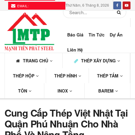
Thứ Năm, 6 Tháng 8, 2026
EMAIL:
THEPMTP@GMAIL.COM
Báo Giá
Tin Tức
Dự Án
Liên Hệ
TRANG CHỦ
THÉP XÂY DỰNG
THÉP HỘP
THÉP HÌNH
THÉP TẤM
TÔN
INOX
BAREM
Cung Cấp Thép Việt Nhật Tại
Quận Phú Nhuận Cho Nhà
Phố Và Nâng Tầng