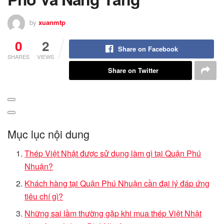
by
xuanmtp
0
2
Share on Facebook
SHARES
VIEWS
Share on Twitter
Mục lục nội dung
Thép Việt Nhật được sử dụng làm gì tại Quận Phú
Nhuận?
Khách hàng tại Quận Phú Nhuận cần đại lý đáp ứng
tiêu chí gì?
Những sai lầm thường gặp khi mua thép Việt Nhật