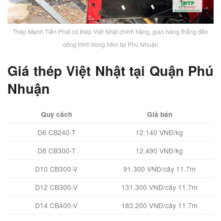
Thép Mạnh Tiến Phát có thép Việt Nhật chính hãng, giao hàng thẳng đến
công trình trong hẻm tại Phú Nhuận
Giá thép Việt Nhật tại Quận Phú
Nhuận
Quy cách
Giá bán
D6 CB240-T
12.140 VNĐ/kg
D8 CB300-T
12.490 VNĐ/kg
D10 CB300-V
91.300 VNĐ/cây 11.7m
D12 CB300-V
131.300 VNĐ/cây 11.7m
D14 CB400-V
183.200 VNĐ/cây 11.7m