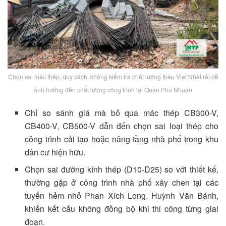
Chọn sai mác thép, quy cách, không kiểm tra chất lượng thép Việt Nhật rất dễ
ảnh hưởng đến chất lượng công trình tại Quận Phú Nhuận
Chỉ so sánh giá mà bỏ qua mác thép CB300-V,
CB400-V, CB500-V dẫn đến chọn sai loại thép cho
công trình cải tạo hoặc nâng tầng nhà phố trong khu
dân cư hiện hữu.
Chọn sai đường kính thép (D10-D25) so với thiết kế,
thường gặp ở công trình nhà phố xây chen tại các
tuyến hẻm nhỏ Phan Xích Long, Huỳnh Văn Bánh,
khiến kết cấu không đồng bộ khi thi công từng giai
đoạn.