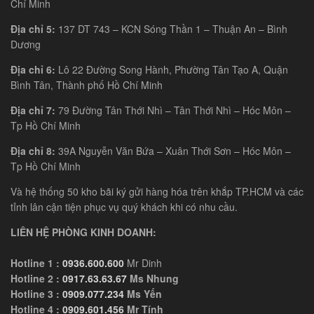
Chí Minh
Địa chỉ 5:
137 DT 743 – KCN Sóng Thần 1 – Thuận An – Bình
Dương
Địa chỉ 6:
Lô 22 Đường Song Hành, Phường Tân Tạo A, Quận
Bình Tân, Thành phố Hồ Chí Minh
Địa chỉ 7:
79 Đường Tân Thới Nhì – Tân Thới Nhì – Hóc Môn –
Tp Hồ Chí Minh
Địa chỉ 8:
39A Nguyễn Văn Bứa – Xuân Thới Sơn – Hóc Môn –
Tp Hồ Chí Minh
Và hệ thống 50 kho bãi ký gửi hàng hóa trên khắp TP.HCM và các
tỉnh lân cận tiện phục vụ quý khách khi có nhu cầu.
LIÊN HỆ PHÒNG KINH DOANH:
Hotline 1 :
0936.600.600
Mr Dinh
Hotline 2 :
0917.63.63.67
Ms Nhung
Hotline 3 :
0909.077.234
Ms Yến
Hotline 4 :
0909.601.456
Mr Tính