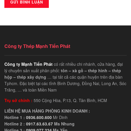
Công ty Thép Mạnh Tiến Phát
Công ty Mạnh Tiến Phát
có rất nhiều chi nhánh, cửa hàng, đại
lý chuyên sản xuất phân phối:
tôn – xà gồ – thép hình – thép
hộp – thép xây dựng
… tại tất cả các quận huyện trên địa bàn
Tphcm. Đặc biệt tại các tỉnh Bình Dương, Đồng Nai, Long An, Sóc
Trăng, … và toàn Miền Nam
Trụ sở chính :
550 Cộng Hòa, P.13, Q. Tân Bình, HCM
LIÊN HỆ MUA HÀNG PHÒNG KINH DOANH :
Hotline 1 :
0936.600.600
Mr Dinh
Hotline 2 :
0917.63.63.67
Ms Nhung
Hotline 3 :
0909.077.234
Ms Yến