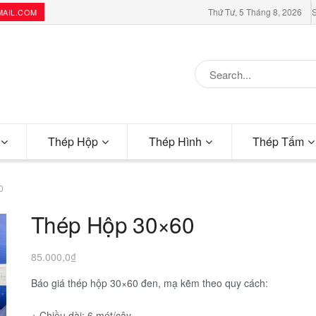
Thứ Tư, 5 Tháng 8, 2026
S
MAIL.COM
Thép Hộp
Thép Hình
Thép Tấm
0
Thép Hộp 30×60
85.000,0
₫
Báo giá thép hộp 30×60 đen, mạ kẽm theo quy cách:
+ Chiều dài: 6 mét/cây