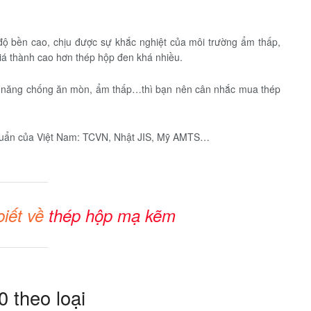
độ bền cao, chịu được sự khắc nghiệt của môi trường ẩm thấp,
iá thành cao hơn thép hộp đen khá nhiều.
hả năng chống ăn mòn, ẩm thấp…thì bạn nên cân nhắc mua thép
huẩn của Việt Nam: TCVN, Nhật JIS, Mỹ AMTS…
biết về
thép hộp mạ kẽm
 theo loại