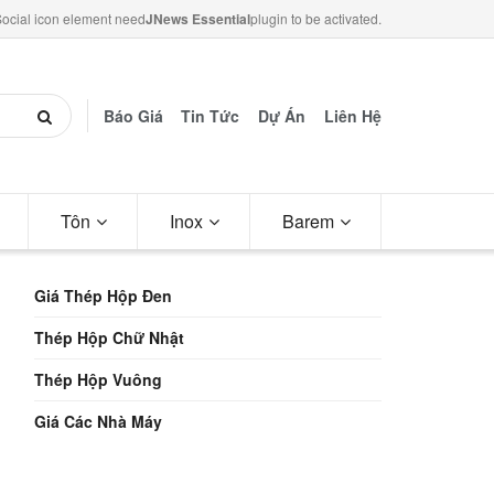
ocial icon element need
JNews Essential
plugin to be activated.
Báo Giá
Tin Tức
Dự Án
Liên Hệ
Tôn
Inox
Barem
Giá Thép Hộp Đen
Thép Hộp Chữ Nhật
Thép Hộp Vuông
Giá Các Nhà Máy