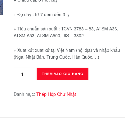
+ Độ dày : từ 7 dem đến 3 ly
+ Tiêu chuẩn sản xuất : TCVN 3783 – 83, ATSM A36,
ATSM A53, ATSM A500, JIS – 3302
+ Xuất xứ: xuất xứ tại Việt Nam (nội địa) và nhập khẩu
(Nga, Nhật Bản, Trung Quốc, Hàn Quốc,…)
Thép
THÊM VÀO GIỎ HÀNG
Hộp
30x60
số
Danh mục:
Thép Hộp Chữ Nhật
lượng