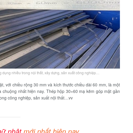
g dụng nhiều trong nội thất, xây dựng, sản xuất công nghiệp…
ật, với chiều rộng 30 mm và kích thước chiều dài 60 mm, là một
a chuộng nhất hiện nay. Thép hộp 30×60 mạ kẽm góp mặt gần
trong công nghiệp, sản xuất nội thất…vv
hữ nhật
mới nhất hiện nay