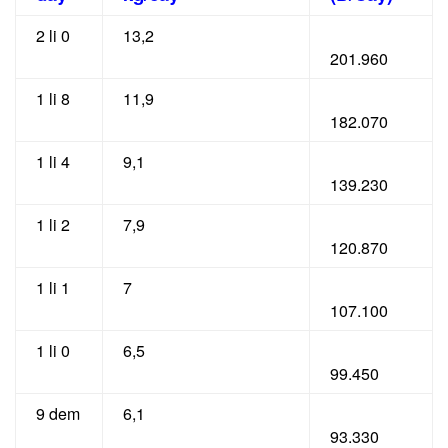
2 li 0
13,2
201.960
1 li 8
11,9
182.070
1 li 4
9,1
139.230
1 li 2
7,9
120.870
1 li 1
7
107.100
1 li 0
6,5
99.450
9 dem
6,1
93.330