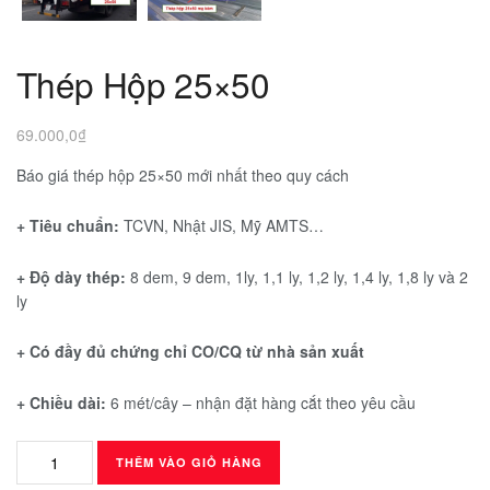
Thép Hộp 25×50
69.000,0
₫
Báo giá thép hộp 25×50 mới nhất theo quy cách
+ Tiêu chuẩn:
TCVN, Nhật JIS, Mỹ AMTS…
+ Độ dày thép:
8 dem, 9 dem, 1ly, 1,1 ly, 1,2 ly, 1,4 ly, 1,8 ly và 2
ly
+ Có đầy đủ chứng chỉ CO/CQ từ nhà sản xuất
+ Chiều dài:
6 mét/cây – nhận đặt hàng cắt theo yêu cầu
Thép
THÊM VÀO GIỎ HÀNG
Hộp