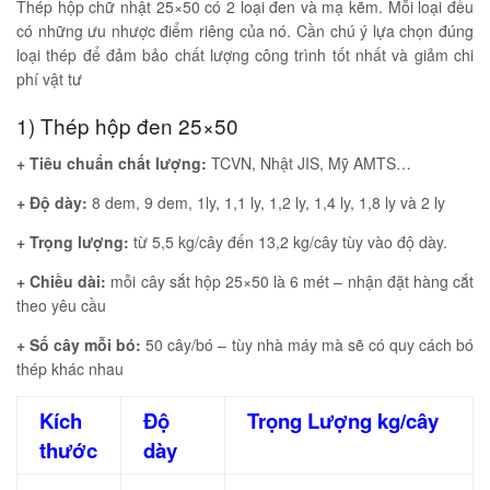
Thép hộp chữ nhật 25×50 có 2 loại đen và mạ kẽm. Mỗi loại đều
có những ưu nhược điểm riêng của nó. Cần chú ý lựa chọn đúng
loại thép để đảm bảo chất lượng công trình tốt nhất và giảm chi
phí vật tư
1) Thép hộp đen 25×50
+ Tiêu chuẩn chất lượng:
TCVN, Nhật JIS, Mỹ AMTS…
+ Độ dày:
8 dem, 9 dem, 1ly, 1,1 ly, 1,2 ly, 1,4 ly, 1,8 ly và 2 ly
+ Trọng lượng:
từ 5,5 kg/cây đến 13,2 kg/cây tùy vào độ dày.
+ Chiều dài:
mỗi cây sắt hộp 25×50 là 6 mét – nhận đặt hàng cắt
theo yêu cầu
+ Số cây mỗi bó:
50 cây/bó – tùy nhà máy mà sẽ có quy cách bó
thép khác nhau
Kích
Độ
Trọng Lượng kg/cây
thước
dày