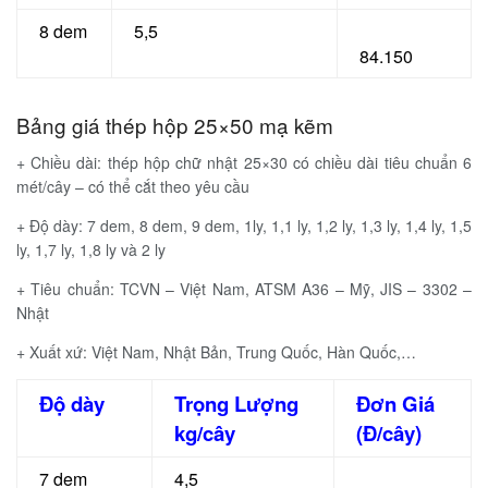
8 dem
5,5
84.150
Bảng giá thép hộp 25×50 mạ kẽm
+ Chiều dài: thép hộp chữ nhật 25×30 có chiều dài tiêu chuẩn 6
mét/cây – có thể cắt theo yêu cầu
+ Độ dày: 7 dem, 8 dem, 9 dem, 1ly, 1,1 ly, 1,2 ly, 1,3 ly, 1,4 ly, 1,5
ly, 1,7 ly, 1,8 ly và 2 ly
+ Tiêu chuẩn: TCVN – Việt Nam, ATSM A36 – Mỹ, JIS – 3302 –
Nhật
+ Xuất xứ: Việt Nam, Nhật Bản, Trung Quốc, Hàn Quốc,…
Độ dày
Trọng Lượng
Đơn Giá
kg/cây
(Đ/cây)
7 dem
4,5