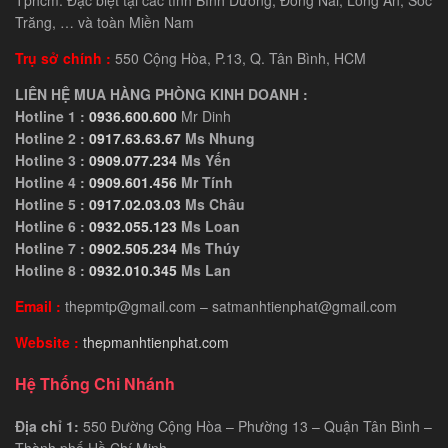
Trăng, … và toàn Miền Nam
Trụ sở chính :
550 Cộng Hòa, P.13, Q. Tân Bình, HCM
LIÊN HỆ MUA HÀNG PHÒNG KINH DOANH :
Hotline 1 :
0936.600.600
Mr Dinh
Hotline 2 :
0917.63.63.67
Ms Nhung
Hotline 3 :
0909.077.234
Ms Yến
Hotline 4 :
0909.601.456
Mr Tính
Hotline 5 :
0917.02.03.03
Ms Châu
Hotline 6 :
0932.055.123
Ms Loan
Hotline 7 :
0902.505.234
Ms Thúy
Hotline 8 :
0932.010.345
Ms Lan
Email :
thepmtp@gmail.com – satmanhtienphat@gmail.com
Website :
thepmanhtienphat.com
Hệ Thống Chi Nhánh
Địa chỉ 1:
550 Đường Cộng Hòa – Phường 13 – Quận Tân Bình –
Thành phố Hồ Chí Minh