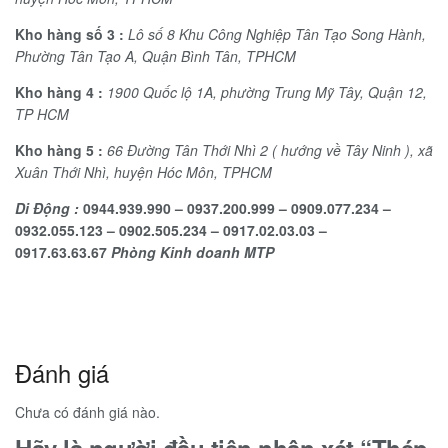
Kho hàng
số
3 :
Lô số 8 Khu Công Nghiệp Tân Tạo Song Hành
,
Phường Tân Tạo A
,
Quận Bình Tâ
n,
TPHCM
Kho hàng 4 :
1900 Quốc lộ 1A
,
phường Trung Mỹ Tây
,
Quận 12
,
TP
HCM
Kho hàng 5 :
66 Đường Tân Thới Nhì 2 ( hướng về Tây Ninh )
,
xã
Xuân Thới Nhì
,
huyện Hóc Môn
,
TPHCM
Di Động :
0944.939.990 – 0937.200.999 – 0909.077.234 –
0932.055.123 – 0902.505.234 – 0917.02.03.03 –
0917.63.63.67
Phòng Kinh doanh MTP
Đánh giá
Chưa có đánh giá nào.