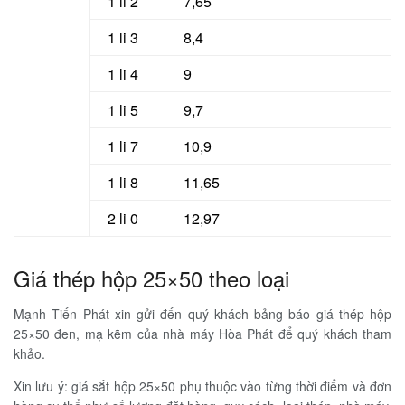
1 li 2
7,65
1 li 3
8,4
1 li 4
9
1 li 5
9,7
1 li 7
10,9
1 li 8
11,65
2 li 0
12,97
Giá thép hộp 25×50 theo loại
Mạnh Tiến Phát xin gửi đến quý khách bảng báo giá thép hộp
25×50 đen, mạ kẽm của nhà máy Hòa Phát để quý khách tham
khảo.
Xin lưu ý: giá sắt hộp 25×50 phụ thuộc vào từng thời điểm và đơn