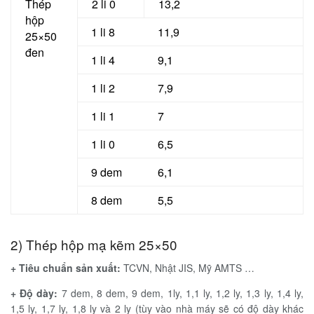
Thép
2 li 0
13,2
hộp
1 li 8
11,9
25×50
đen
1 li 4
9,1
1 li 2
7,9
1 li 1
7
1 li 0
6,5
9 dem
6,1
8 dem
5,5
2) Thép hộp mạ kẽm 25×50
+ Tiêu chuẩn sản xuất:
TCVN, Nhật JIS, Mỹ AMTS …
+ Độ dày:
7 dem, 8 dem, 9 dem, 1ly, 1,1 ly, 1,2 ly, 1,3 ly, 1,4 ly,
1,5 ly, 1,7 ly, 1,8 ly và 2 ly (tùy vào nhà máy sẽ có độ dày khác