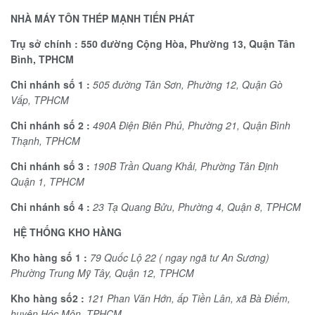
NHÀ MÁY TÔN THÉP MẠNH TIẾN PHÁT
Trụ sở chính :
550 đường Cộng Hòa
,
Phường 1
3,
Quận Tân
Bình
,
TPHCM
Chi nhánh
số
1 :
505 đường Tân Sơ
n,
Phường 12
, Q
uận Gò
Vấp
,
TPHCM
Chi nhánh
số
2 :
490A Điện Biên Phủ
,
Phường 21
,
Quận Bình
Thạnh
,
TPHCM
Chi nhánh
số
3 :
190B Trần Quang Khải
,
Phường Tân Định
Quận
1,
TPHCM
Chi nhánh
số
4 :
23 Tạ Quang Bửu
,
Phường 4
,
Quận 8
,
TPHCM
HỆ THỐNG KHO HÀNG
Kho hàng
số
1 :
79 Quốc Lộ 22 ( ngay ngã tư An Sương)
Phường Trung Mỹ Tâ
y,
Quận 12
,
TPHCM
Kho hàng
số
2 :
121 Phan Văn Hớn
,
ấp Tiền Lân
,
xã Bà Điểm
,
huyện Hóc Môn
,
TPHCM