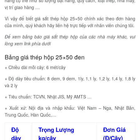
hàng cụ thể như số lượng đặt hàng, quy cách, loại thép, nhà máy,
vị trí giao hàng …
Vì vậy để biết giá sắt thép hộp 25×50 chính xác theo đơn hàng
của mình, quý khách hãy liên hệ trực tiếp với nhân viên chúng tôi.
Để xem bảng báo giá sắt thép hộp của các nhà máy khác, vui
lòng xem link phía dưới
Bảng giá thép hộp 25×50 đen
+ Chiều dài mỗi cây: 6 mét/cây
+ Độ dày tiêu chuẩn: 8 dem, 9 dem, 1ly, 1,1 ly, 1,2 ly, 1,4 ly, 1,8 ly
và 2 ly
+ Tiêu chuẩn: TCVN, Nhật JIS, Mỹ AMTS …
+ Xuất xứ: Nội địa và nhập khẩu: Việt Nam – Nga, Nhật Bản,
Trung Quốc, Hàn Quốc,…
Độ
Trọng Lượng
Đơn Giá
dày
kg/cây
(Đ/Cây)