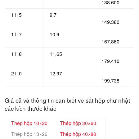
138.600
1 li 5
9,7
149.380
1 li 7
10,9
167.860
1 li 8
11,65
179.410
2 li 0
12,97
199.738
Giá cả và thông tin cần biết về sắt hộp chữ nhật
các kích thước khác
Thép hộp 10×20
Thép hộp 30×60
Thép hộp 13×26
Thép hộp 40×80