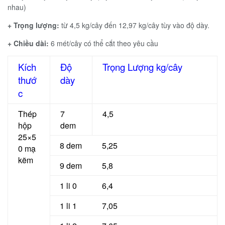
nhau)
+ Trọng lượng:
từ 4,5 kg/cây đến 12,97 kg/cây tùy vào độ dày.
+ Chiều dài:
6 mét/cây có thể cắt theo yêu cầu
Kích
Độ
Trọng Lượng kg/cây
thướ
dày
c
Thép
7
4,5
hộp
dem
25×5
8 dem
5,25
0 mạ
kẽm
9 dem
5,8
1 li 0
6,4
1 li 1
7,05