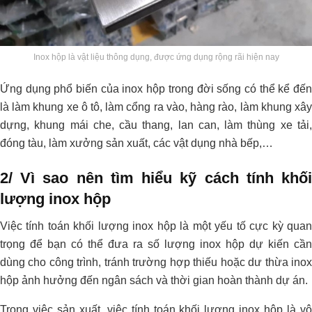
Inox hộp là vật liệu thông dụng, được ứng dụng rộng rãi hiện nay
Ứng dụng phổ biến của inox hộp trong đời sống có thể kể đến
là làm khung xe ô tô, làm cổng ra vào, hàng rào, làm khung xây
dựng, khung mái che, cầu thang, lan can, làm thùng xe tải,
đóng tàu, làm xưởng sản xuất, các vật dụng nhà bếp,…
2/ Vì sao nên tìm hiểu kỹ cách tính khối
lượng inox hộp
Việc tính toán khối lượng inox hộp là một yếu tố cực kỳ quan
trọng để bạn có thể đưa ra số lượng inox hộp dự kiến cần
dùng cho công trình, tránh trường hợp thiếu hoặc dư thừa inox
hộp ảnh hưởng đến ngân sách và thời gian hoàn thành dự án.
Trong việc sản xuất, việc tính toán khối lượng inox hộp là vô