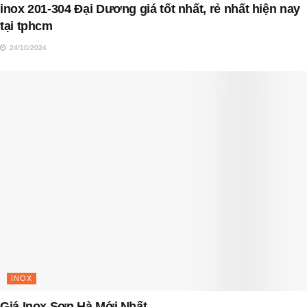
inox 201-304 Đại Dương giá tốt nhất, rẻ nhất hiện nay
tại tphcm
24/10/2024
INOX
Giá Inox Sơn Hà Mới Nhất