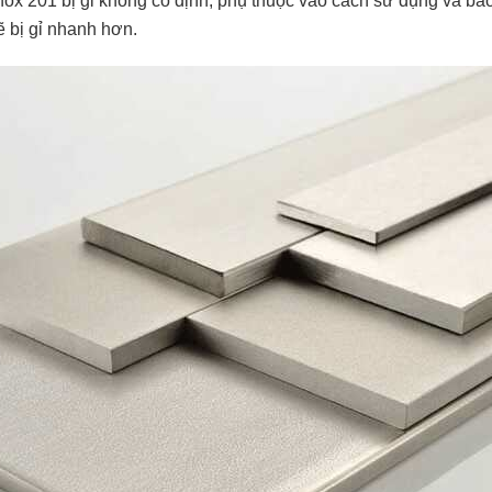
 inox 201 bị gỉ không cố định, phụ thuộc vào cách sử dụng và bả
ẽ bị gỉ nhanh hơn.