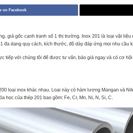
e on Facebook
g, giá gốc cạnh tranh số 1 thị trường. Inox 201 là loại vật liệ
01 đa dạng quy cách, kích thước, độ dày đáp ứng mọi nhu cầu 
rực tiếp với chúng tôi để được tư vấn, báo giá ngay và có cơ h
00 loại inox khác nhau. Loại này có hàm lượng Mangan và Nit
a học của thép 201 bao gồm: Fe, Cr, Mn, Ni, N, Si, C.