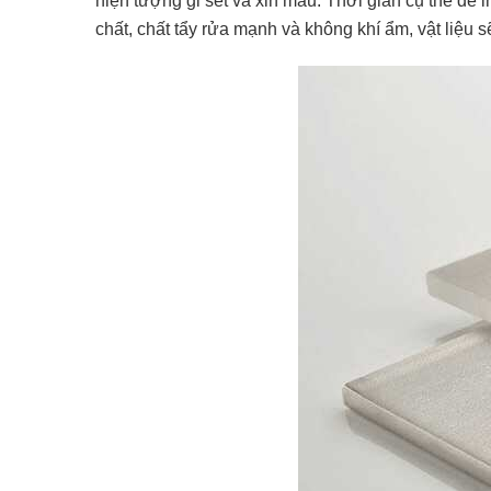
hiện tượng gỉ sét và xỉn màu. Thời gian cụ thể để
chất, chất tẩy rửa mạnh và không khí ẩm, vật liệu s