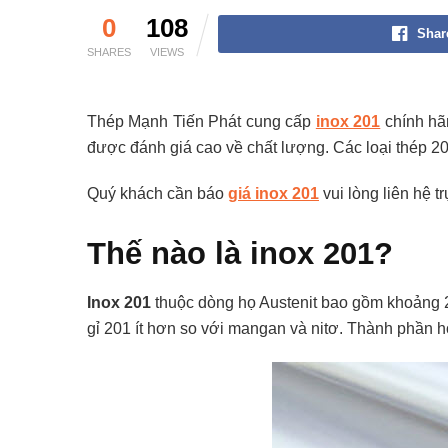
0
108
Shar
SHARES
VIEWS
Thép Mạnh Tiến Phát cung cấp
inox 201
chính hãn
được đánh giá cao về chất lượng. Các loại thép 2
Quý khách cần báo
giá inox 201
vui lòng liên hệ t
Thế nào là inox 201?
Inox 201
thuộc dòng họ Austenit bao gồm khoảng 2
gỉ 201 ít hơn so với mangan và nitơ. Thành phần hó