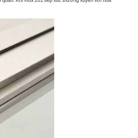
o quản. Khi inox 201 tiếp xúc thường xuyên với hóa