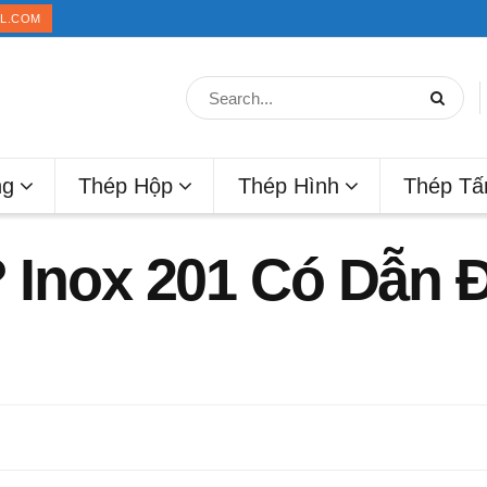
IL.COM
ng
Thép Hộp
Thép Hình
Thép T
? Inox 201 Có Dẫn Đ