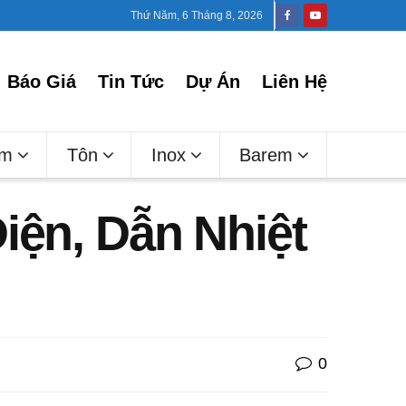
Thứ Năm, 6 Tháng 8, 2026
Báo Giá
Tin Tức
Dự Án
Liên Hệ
ấm
Tôn
Inox
Barem
iện, Dẫn Nhiệt
0