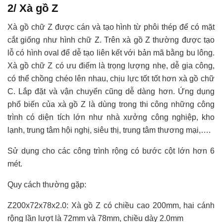
2/ Xà gồ Z
Xà gồ chữ Z được cán và tạo hình từ phôi thép để có mặt
cắt giống như hình chữ Z. Trên xà gồ Z thường được tạo
lỗ có hình oval để dễ tạo liên kết với bản mã bằng bu lông.
Xà gồ chữ Z có ưu điểm là trọng lượng nhẹ, dễ gia công,
có thể chồng chéo lên nhau, chịu lực tốt tốt hơn xà gồ chữ
C. Lắp đặt và vận chuyển cũng dễ dàng hơn. Ứng dụng
phổ biến của xà gồ Z là dùng trong thi công những công
trình có diện tích lớn như nhà xưởng công nghiệp, kho
lạnh, trung tâm hội nghị, siêu thị, trung tâm thương mại,….
Sử dụng cho các công trình rộng có bước cột lớn hơn 6
mét.
Quy cách thường gặp:
Z200x72x78x2.0: Xà gồ Z có chiều cao 200mm, hai cánh
rộng lần lượt là 72mm và 78mm, chiều dày 2.0mm