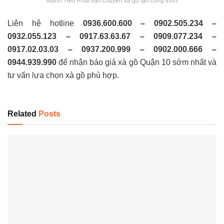
Mạnh Tiến Phát vận chuyển xà gồ tận công trình
Liên hệ hotline
0936.600.600 – 0902.505.234 –
0932.055.123 – 0917.63.63.67 – 0909.077.234 –
0917.02.03.03 – 0937.200.999 – 0902.000.666 –
0944.939.990
để nhận báo giá xà gồ Quận 10 sớm nhất và
tư vấn lựa chọn xà gồ phù hợp.
Related
Posts