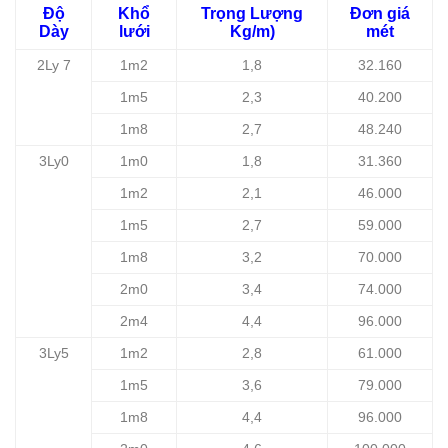
Độ
Khổ
Trọng Lượng
Đơn giá
Dày
lưới
Kg/m)
mét
2Ly 7
1m2
1,8
32.160
1m5
2,3
40.200
1m8
2,7
48.240
3Ly0
1m0
1,8
31.360
1m2
2,1
46.000
1m5
2,7
59.000
1m8
3,2
70.000
2m0
3,4
74.000
2m4
4,4
96.000
3Ly5
1m2
2,8
61.000
1m5
3,6
79.000
1m8
4,4
96.000