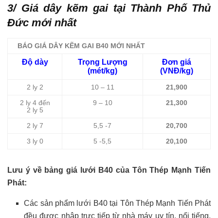
3/ Giá dây kẽm gai tại Thành Phố Thủ
Đức mới nhất
BÁO GIÁ DÂY KẼM GAI B40 MỚI NHẤT
Độ dày
Trọng Lượng
Đơn giá
(mét/kg)
(VNĐ/kg)
2 ly 2
10 – 11
21,900
2 ly 4 đến
9 – 10
21,300
2 ly 5
2 ly 7
5,5 -7
20,700
3 ly 0
5 -5,5
20,100
Lưu ý về bảng giá lưới B40 của Tôn Thép Mạnh Tiến
Phát:
Các sản phẩm lưới B40 tại Tôn Thép Mạnh Tiến Phát
đều được nhập trực tiếp từ nhà máy uy tín, nổi tiếng,