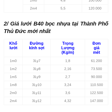
2m0
4,6
100.000
2m4
5,5
120.000
2/ Giá lưới B40 bọc nhựa tại Thành Phố
Thủ Đức mới nhất
Khổ
Đường
Trọng
Đơn
lưới
kính sợi
Lượng
giá
(Kg/m)
mét
1m0
3Ly7
1,8
61.200
1m2
3Ly8
2,16
73.500
1m5
3Ly9
2,7
90.000
1m8
3Ly10
3,24
110.500
2m0
3Ly11
3,6
122.500
2m4
3Ly12
4,32
147.000