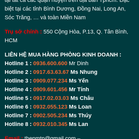
tại tất cả các quận huyện trên địa bàn Tphcm. Đặc
biệt tại các tỉnh Bình Dương, Đồng Nai, Long An,
Sóc Trăng, … và toàn Miền Nam
Trụ sở chính :
550 Cộng Hòa, P.13, Q. Tân Bình,
HCM
LIÊN HỆ MUA HÀNG PHÒNG KINH DOANH :
Hotline 1 :
0936.600.600
Mr Dinh
Hotline 2 :
0917.63.63.67
Ms Nhung
Hotline 3 :
0909.077.234
Ms Yến
Hotline 4 :
0909.601.456
Mr Tính
Hotline 5 :
0917.02.03.03
Ms Châu
Hotline 6 :
0932.055.123
Ms Loan
Hotline 7 :
0902.505.234
Ms Thúy
Hotline 8 :
0932.010.345
Ms Lan
Email :
thepmtp@gmail.com –