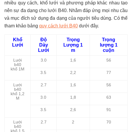
nhiều quy cách, khổ lưới và phương pháp khác nhau tạo
nên sự đa dạng cho lưới B40. Nhằm đáp ứng mọi nhu cầu
và mục đích sử dụng đa dạng của người tiêu dùng. Có thể
tham khảo bảng
quy cách lưới B40
dưới đây.
Khổ
Độ
Trọng
Trọng
Lưới
Dày
Lượng 1
lượng 1
Lưới
m
cuộn
Lưới
3.0
1,6
56
b40
khổ 1M
3.5
2,2
77
Lưới
2.7
1,6
56
b40
khổ 1,2
3.0
1,8
63
M
3.5
2,6
91
Lưới
2.7
2
70
b40
khổ 1,5