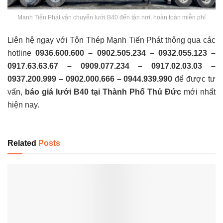
Mạnh Tiến Phát vận chuyển lưới B40 đến tận nơi, hoàn toàn miễn phí
Liên hệ ngay với Tôn Thép Mạnh Tiến Phát thông qua các
hotline
0936.600.600 – 0902.505.234 – 0932.055.123 –
0917.63.63.67 – 0909.077.234 – 0917.02.03.03 –
0937.200.999 – 0902.000.666 – 0944.939.990
để được tư
vấn,
báo giá lưới B40 tại Thành Phố Thủ Đức
mới nhất
hiện nay.
Related
Posts