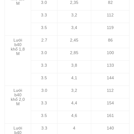
3.0
2,35
82
M
3.3
3,2
112
3.5
3,4
119
Lưới
2.7
2,45
86
b40
khổ 1,8
3.0
2,85
100
M
3.3
3,8
133
3.5
4,1
144
Lưới
3.0
3,2
112
b40
khổ 2,0
3.3
4,4
154
M
3.5
4,6
161
Lưới
3.3
4
140
b40