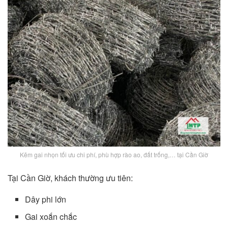
Kẽm gai nhọn tối ưu chi phí, phù hợp rào ao, đất trống,… tại Cần Giờ
Tại Cần Giờ, khách thường ưu tiên:
Dây phi lớn
Gai xoắn chắc