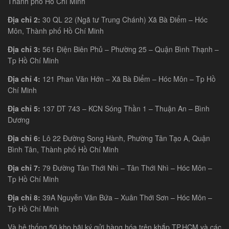
Thành phố Hồ Chí Minh
Địa chỉ 2:
30 QL 22 (Ngã tư Trung Chánh) Xã Bà Điểm – Hóc
Môn, Thành phố Hồ Chí Minh
Địa chỉ 3:
561 Điện Biên Phủ – Phường 25 – Quận Bình Thạnh –
Tp Hồ Chí Minh
Địa chỉ 4:
121 Phan Văn Hớn – Xã Bà Điểm – Hóc Môn – Tp Hồ
Chí Minh
Địa chỉ 5:
137 DT 743 – KCN Sóng Thần 1 – Thuận An – Bình
Dương
Địa chỉ 6:
Lô 22 Đường Song Hành, Phường Tân Tạo A, Quận
Bình Tân, Thành phố Hồ Chí Minh
Địa chỉ 7:
79 Đường Tân Thới Nhì – Tân Thới Nhì – Hóc Môn –
Tp Hồ Chí Minh
Địa chỉ 8:
39A Nguyễn Văn Bứa – Xuân Thới Sơn – Hóc Môn –
Tp Hồ Chí Minh
Và hệ thống 50 kho bãi ký gửi hàng hóa trên khắp TP.HCM và các