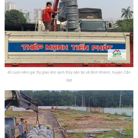
40 cuộn kẽm gai 3ly giao kho lạnh thủy sản tại xã Bình Khánh, huyện Cần
Giờ