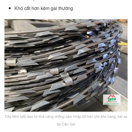
Khó cắt hơn kẽm gai thường
Dây kẽm lưỡi dao có khả năng chống xâm nhập tốt hơn cho kho hàng, bãi xe
tại Cần Giờ