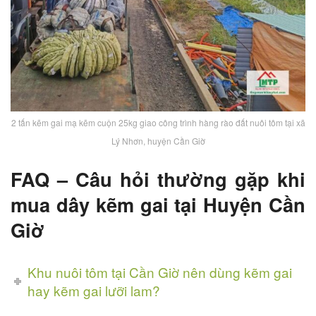
2 tấn kẽm gai mạ kẽm cuộn 25kg giao công trình hàng rào đất nuôi tôm tại xã
Lý Nhơn, huyện Cần Giờ
FAQ – Câu hỏi thường gặp khi
mua dây kẽm gai tại Huyện Cần
Giờ
Khu nuôi tôm tại Cần Giờ nên dùng kẽm gai
hay kẽm gai lưỡi lam?