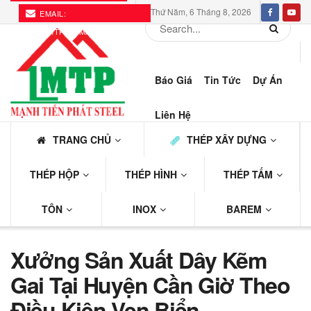
Thứ Năm, 6 Tháng 8, 2026
EMAIL:
THEPMTP@GMAIL.COM
Báo Giá
Tin Tức
Dự Án
Liên Hệ
TRANG CHỦ
THÉP XÂY DỰNG
THÉP HỘP
THÉP HÌNH
THÉP TẤM
TÔN
INOX
BAREM
Xưởng Sản Xuất Dây Kẽm
Gai Tại Huyện Cần Giờ Theo
Điều Kiện Ven Biển