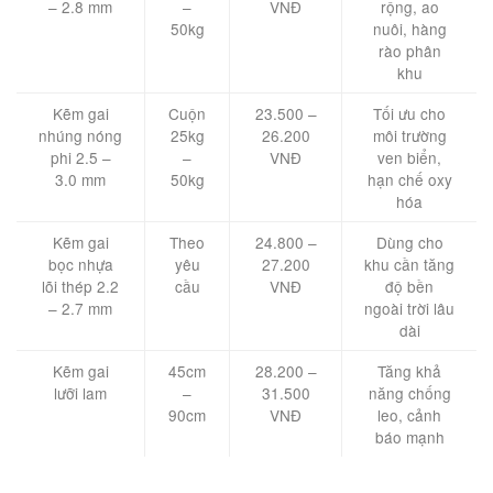
– 2.8 mm
–
VNĐ
rộng, ao
50kg
nuôi, hàng
rào phân
khu
Kẽm gai
Cuộn
23.500 –
Tối ưu cho
nhúng nóng
25kg
26.200
môi trường
phi 2.5 –
–
VNĐ
ven biển,
3.0 mm
50kg
hạn chế oxy
hóa
Kẽm gai
Theo
24.800 –
Dùng cho
bọc nhựa
yêu
27.200
khu cần tăng
lõi thép 2.2
cầu
VNĐ
độ bền
– 2.7 mm
ngoài trời lâu
dài
Kẽm gai
45cm
28.200 –
Tăng khả
lưỡi lam
–
31.500
năng chống
90cm
VNĐ
leo, cảnh
báo mạnh