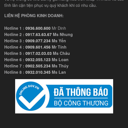
tỉnh lân cận tiện phục vụ quý khách khi có nhu cầu.
LIÊN HỆ PHÒNG KINH DOANH:
Hotline 1 :
0936.600.600
Mr Dinh
Hotline 2 :
0917.63.63.67
Ms Nhung
Hotline 3 :
0909.077.234
Ms Yến
Hotline 4 :
0909.601.456
Mr Tính
Hotline 5 :
0917.02.03.03
Ms Châu
Hotline 6 :
0932.055.123
Ms Loan
Hotline 7 :
0902.505.234
Ms Thúy
Hotline 8 :
0932.010.345
Ms Lan