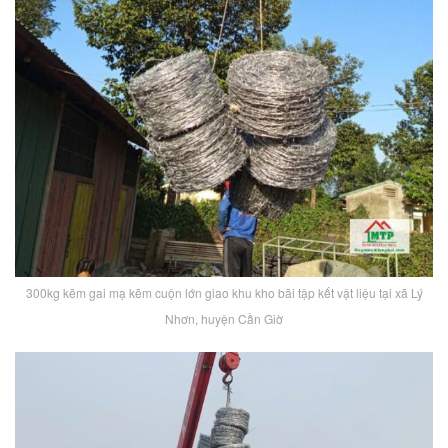
300kg kẽm gai mạ kẽm cuộn lớn giao khu kho bãi tập kết vật liệu tại xã Lý
Nhơn, huyện Cần Giờ