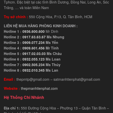
Tphcm. Đặc biệt tại các tỉnh Bình Dương, Đồng Nai, Long An, Sóc
Trăng, … và toàn Miền Nam
Trụ sở chính :
550 Cộng Hòa, P.13, Q. Tân Bình, HCM
LIÊN HỆ MUA HÀNG PHÒNG KINH DOANH :
Hotline 1 :
0936.600.600
Mr Dinh
Hotline 2 :
0917.63.63.67
Ms Nhung
Hotline 3 :
0909.077.234
Ms Yến
Hotline 4 :
0909.601.456
Mr Tính
Hotline 5 :
0917.02.03.03
Ms Châu
Hotline 6 :
0932.055.123
Ms Loan
Hotline 7 :
0902.505.234
Ms Thúy
Hotline 8 :
0932.010.345
Ms Lan
Email :
thepmtp@gmail.com – satmanhtienphat@gmail.com
Website :
thepmanhtienphat.com
Hệ Thống Chi Nhánh
Địa chỉ 1:
550 Đường Cộng Hòa – Phường 13 – Quận Tân Bình –