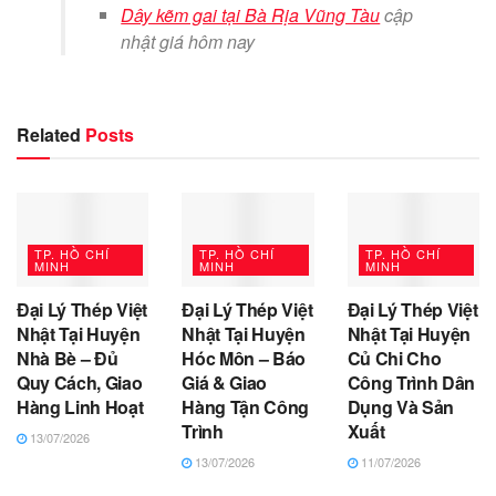
Dây kẽm gai tại Bà Rịa Vũng Tàu
cập
nhật giá hôm nay
Related
Posts
TP. HỒ CHÍ
TP. HỒ CHÍ
TP. HỒ CHÍ
MINH
MINH
MINH
Đại Lý Thép Việt
Đại Lý Thép Việt
Đại Lý Thép Việt
Nhật Tại Huyện
Nhật Tại Huyện
Nhật Tại Huyện
Nhà Bè – Đủ
Hóc Môn – Báo
Củ Chi Cho
Quy Cách, Giao
Giá & Giao
Công Trình Dân
Hàng Linh Hoạt
Hàng Tận Công
Dụng Và Sản
Trình
Xuất
13/07/2026
13/07/2026
11/07/2026