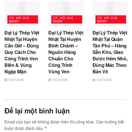
TP. HỒ CHÍ
TP. HỒ CHÍ
TP. HỒ CHÍ
MINH
MINH
MINH
Đại Lý Thép Việt
Đại Lý Thép Việt
Đại Lý Thép Việt
Nhật Tại Huyện
Nhật Tại Huyện
Nhật Tại Quận
Cần Giờ – Đúng
Bình Chánh –
Tân Phú – Hàng
Quy Cách Cho
Nguồn Hàng
Sẵn Kho, Giao
Công Trình Ven
Chuẩn Cho
Được Hẻm Nhỏ,
Biển & Vùng
Công Trình
Đúng Mác Theo
Ngập Mặn
Vùng Ven
Bản Vẽ
13/07/2026
13/07/2026
13/07/2026
Để lại một bình luận
Email của bạn sẽ không được hiển thị công khai.
Các trường bắt
buộc được đánh dấu
*