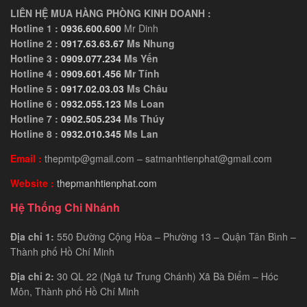
LIÊN HỆ MUA HÀNG PHÒNG KINH DOANH :
Hotline 1 :
0936.600.600
Mr Dinh
Hotline 2 :
0917.63.63.67
Ms Nhung
Hotline 3 :
0909.077.234
Ms Yến
Hotline 4 :
0909.601.456
Mr Tính
Hotline 5 :
0917.02.03.03
Ms Châu
Hotline 6 :
0932.055.123
Ms Loan
Hotline 7 :
0902.505.234
Ms Thúy
Hotline 8 :
0932.010.345
Ms Lan
Email :
thepmtp@gmail.com – satmanhtienphat@gmail.com
Website :
thepmanhtienphat.com
Hệ Thống Chi Nhánh
Địa chỉ 1:
550 Đường Cộng Hòa – Phường 13 – Quận Tân Bình –
Thành phố Hồ Chí Minh
Địa chỉ 2:
30 QL 22 (Ngã tư Trung Chánh) Xã Bà Điểm – Hóc
Môn, Thành phố Hồ Chí Minh