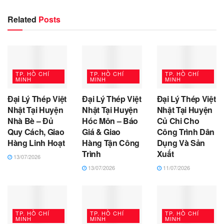
Related
Posts
TP. HỒ CHÍ
TP. HỒ CHÍ
TP. HỒ CHÍ
MINH
MINH
MINH
Đại Lý Thép Việt
Đại Lý Thép Việt
Đại Lý Thép Việt
Nhật Tại Huyện
Nhật Tại Huyện
Nhật Tại Huyện
Nhà Bè – Đủ
Hóc Môn – Báo
Củ Chi Cho
Quy Cách, Giao
Giá & Giao
Công Trình Dân
Hàng Linh Hoạt
Hàng Tận Công
Dụng Và Sản
Trình
Xuất
13/07/2026
13/07/2026
11/07/2026
TP. HỒ CHÍ
TP. HỒ CHÍ
TP. HỒ CHÍ
MINH
MINH
MINH