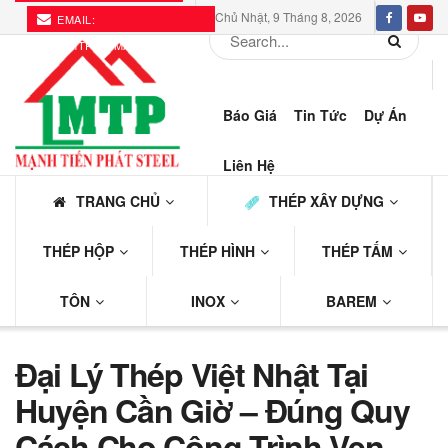
Chủ Nhật, 9 Tháng 8, 2026
EMAIL:
THEPMTP@GMAIL.COM
Báo Giá
Tin Tức
Dự Án
Liên Hệ
TRANG CHỦ
THÉP XÂY DỰNG
THÉP HỘP
THÉP HÌNH
THÉP TẤM
TÔN
INOX
BAREM
Đại Lý Thép Việt Nhật Tại
Huyện Cần Giờ – Đúng Quy
Cách Cho Công Trình Ven