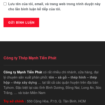
Lưu tên của tôi, email, và trang web trong trình duyệt này
cho lần bình luận kế tiếp của tôi.
Công ty Thép Mạnh Tiến Phát
Công ty Mạnh Tiến Phát
có rất nhiều chi nhánh, cửa hàng, đại
lý chuyên sản xuất phân phối:
tôn – xà gồ – thép hình – thép
hộp – thép xây dựng
… tại tất cả các quận huyện trên địa bàn
Tphcm. Đặc biệt tại các tỉnh Bình Dương, Đồng Nai, Long An, Sóc
Trăng, … và toàn Miền Nam
Trụ sở chính :
550 Cộng Hòa, P.13, Q. Tân Bình, HCM