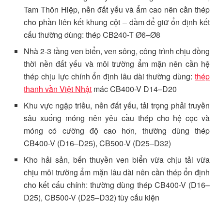
Tam Thôn Hiệp, nền đất yếu và ẩm cao nên cần thép
cho phần liên kết khung cột – dầm để giữ ổn định kết
cấu thường dùng: thép CB240-T Ø6–Ø8
Nhà 2-3 tầng ven biển, ven sông, công trình chịu đồng
thời nền đất yếu và môi trường ẩm mặn nên cần hệ
thép chịu lực chính ổn định lâu dài thường dùng:
thép
thanh vằn Việt Nhật
mác CB400-V D14–D20
Khu vực ngập triều, nền đất yếu, tải trọng phải truyền
sâu xuống móng nên yêu cầu thép cho hệ cọc và
móng có cường độ cao hơn, thường dùng thép
CB400-V (D16–D25), CB500-V (D25–D32)
Kho hải sản, bến thuyền ven biển vừa chịu tải vừa
chịu môi trường ẩm mặn lâu dài nên cần thép ổn định
cho kết cấu chính: thường dùng thép CB400-V (D16–
D25), CB500-V (D25–D32) tùy cấu kiện