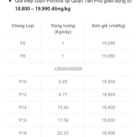
Giá thép cuộn Pomina tại Quận Tân Phú giao động từ:
18.800 – 19.990 đồng/kg
Chủng Loại
Trọng lượng
Đơn giá (vnđ/kg)
(Kg/cây)
P6
1
19,990
P8
1
19,990
CB300/SD295
P10
6.25
18,900
P12
9.77
18,800
P14
13.45
18,800
P16
17.56
18,800
P18
22.23
18,800