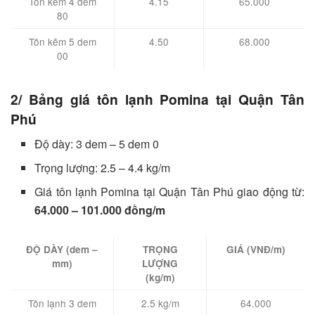
Tôn kẽm 4 dem
4.15
65.000
80
Tôn kẽm 5 dem
4.50
68.000
00
2/ Bảng giá tôn lạnh Pomina tại Quận Tân
Phú
Độ dày: 3 dem – 5 dem 0
Trọng lượng: 2.5 – 4.4 kg/m
Giá tôn lạnh Pomina tại Quận Tân Phú giao động từ:
64.000 – 101.000 đồng/m
ĐỘ DÀY (dem –
TRỌNG
GIÁ (VNĐ/m)
mm)
LƯỢNG
(kg/m)
Tôn lạnh 3 dem
2.5 kg/m
64.000