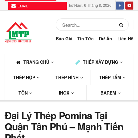
Thứ Năm, 6 Tháng 8, 2026
EMAIL:
THEPMTP@GMAIL.COM
Báo Giá
Tin Tức
Dự Án
Liên Hệ
TRANG CHỦ
THÉP XÂY DỰNG
THÉP HỘP
THÉP HÌNH
THÉP TẤM
TÔN
INOX
BAREM
Đại Lý Thép Pomina Tại
Quận Tân Phú – Mạnh Tiến
Phát