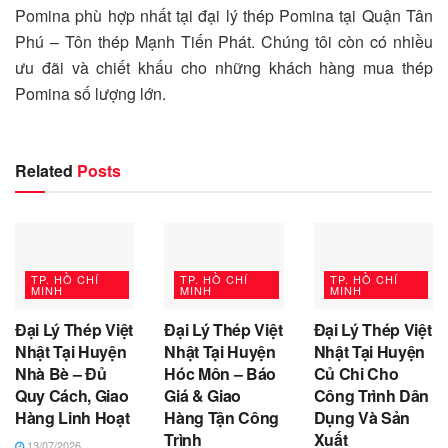
Pomina phù hợp nhất tại đại lý thép Pomina tại Quận Tân
Phú – Tôn thép Mạnh Tiến Phát. Chúng tôi còn có nhiều
ưu đãi và chiết khấu cho những khách hàng mua thép
Pomina số lượng lớn.
Related
Posts
TP. HỒ CHÍ
TP. HỒ CHÍ
TP. HỒ CHÍ
MINH
MINH
MINH
Đại Lý Thép Việt
Đại Lý Thép Việt
Đại Lý Thép Việt
Nhật Tại Huyện
Nhật Tại Huyện
Nhật Tại Huyện
Nhà Bè – Đủ
Hóc Môn – Báo
Củ Chi Cho
Quy Cách, Giao
Giá & Giao
Công Trình Dân
Hàng Linh Hoạt
Hàng Tận Công
Dụng Và Sản
Trình
Xuất
13/07/2026