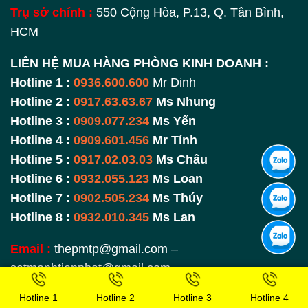
Trụ sở chính :
550 Cộng Hòa, P.13, Q. Tân Bình,
HCM
LIÊN HỆ MUA HÀNG PHÒNG KINH DOANH :
Hotline 1 :
0936.600.600
Mr Dinh
Hotline 2 :
0917.63.63.67
Ms Nhung
Hotline 3 :
0909.077.234
Ms Yến
Hotline 4 :
0909.601.456
Mr Tính
Hotline 5 :
0917.02.03.03
Ms Châu
Hotline 6 :
0932.055.123
Ms Loan
Hotline 7 :
0902.505.234
Ms Thúy
Hotline 8 :
0932.010.345
Ms Lan
Email :
thepmtp@gmail.com –
satmanhtienphat@gmail.com
Hotline 1
Hotline 2
Hotline 3
Hotline 4
Website :
thepmanhtienphat.com