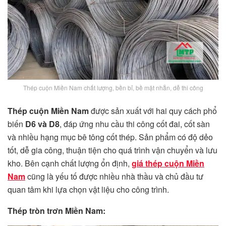
Thép cuộn Miền Nam chất lượng, bền bỉ, bề mặt nhẵn, dễ thi công
Thép cuộn Miền Nam
được sản xuất với hai quy cách phổ
biến
D6 và D8
, đáp ứng nhu cầu thi công cốt đai, cốt sàn
và nhiều hạng mục bê tông cốt thép. Sản phẩm có độ dẻo
tốt, dễ gia công, thuận tiện cho quá trình vận chuyển và lưu
kho. Bên cạnh chất lượng ổn định,
giá thép cuộn Miền
Nam
cũng là yếu tố được nhiều nhà thầu và chủ đầu tư
quan tâm khi lựa chọn vật liệu cho công trình.
Thép tròn trơn Miền Nam: