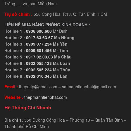
Trăng, … và toàn Miền Nam
Trụ sở chính :
550 Cộng Hòa, P.13, Q. Tân Bình, HCM
LIÊN HỆ MUA HÀNG PHÒNG KINH DOANH :
Hotline 1 :
0936.600.600
Mr Dinh
Hotline 2 :
0917.63.63.67
Ms Nhung
Hotline 3 :
0909.077.234
Ms Yến
Hotline 4 :
0909.601.456
Mr Tính
Hotline 5 :
0917.02.03.03
Ms Châu
Hotline 6 :
0932.055.123
Ms Loan
Hotline 7 :
0902.505.234
Ms Thúy
Hotline 8 :
0932.010.345
Ms Lan
Email :
thepmtp@gmail.com – satmanhtienphat@gmail.com
Website :
thepmanhtienphat.com
Hệ Thống Chi Nhánh
Địa chỉ 1:
550 Đường Cộng Hòa – Phường 13 – Quận Tân Bình –
Thành phố Hồ Chí Minh