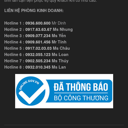
tỉnh lân cận tiện phục vụ quý khách khi có nhu cầu.
LIÊN HỆ PHÒNG KINH DOANH:
Hotline 1 :
0936.600.600
Mr Dinh
Hotline 2 :
0917.63.63.67
Ms Nhung
Hotline 3 :
0909.077.234
Ms Yến
Hotline 4 :
0909.601.456
Mr Tính
Hotline 5 :
0917.02.03.03
Ms Châu
Hotline 6 :
0932.055.123
Ms Loan
Hotline 7 :
0902.505.234
Ms Thúy
Hotline 8 :
0932.010.345
Ms Lan