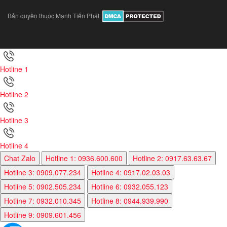
Bản quyền thuộc Mạnh Tiến Phát.
Hotline 1
Hotline 2
Hotline 3
Hotline 4
Chat Zalo
Hotline 1: 0936.600.600
Hotline 2: 0917.63.63.67
Hotline 3: 0909.077.234
Hotline 4: 0917.02.03.03
Hotline 5: 0902.505.234
Hotline 6: 0932.055.123
Hotline 7: 0932.010.345
Hotline 8: 0944.939.990
Hotline 9: 0909.601.456