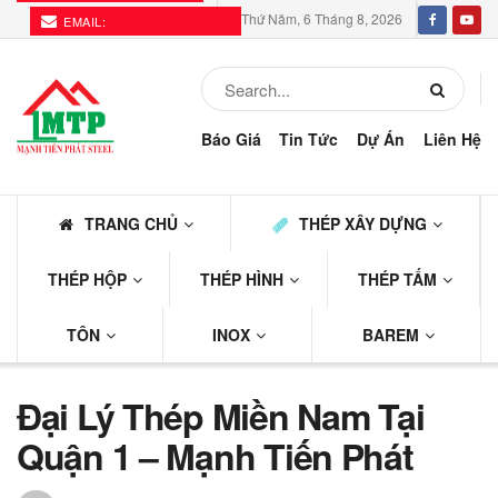
Thứ Năm, 6 Tháng 8, 2026
EMAIL:
THEPMTP@GMAIL.COM
Báo Giá
Tin Tức
Dự Án
Liên Hệ
TRANG CHỦ
THÉP XÂY DỰNG
THÉP HỘP
THÉP HÌNH
THÉP TẤM
TÔN
INOX
BAREM
Đại Lý Thép Miền Nam Tại
Quận 1 – Mạnh Tiến Phát