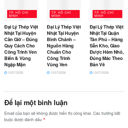
TP. HỒ CHÍ
TP. HỒ CHÍ
TP. HỒ CHÍ
MINH
MINH
MINH
Đại Lý Thép Việt
Đại Lý Thép Việt
Đại Lý Thép Việt
Nhật Tại Huyện
Nhật Tại Huyện
Nhật Tại Quận
Cần Giờ – Đúng
Bình Chánh –
Tân Phú – Hàng
Quy Cách Cho
Nguồn Hàng
Sẵn Kho, Giao
Công Trình Ven
Chuẩn Cho
Được Hẻm Nhỏ,
Biển & Vùng
Công Trình
Đúng Mác Theo
Ngập Mặn
Vùng Ven
Bản Vẽ
13/07/2026
13/07/2026
13/07/2026
Để lại một bình luận
Email của bạn sẽ không được hiển thị công khai.
Các trường bắt
buộc được đánh dấu
*