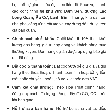
hẹn, hỗ trợ giao nhiều đợt theo tiến độ. Phục vụ nhanh
các công trình tại
khu vực Đầm Sen, đường Lạc
Long Quân, Âu Cơ, Lãnh Binh Thăng,
khu dân cư,
nhà phố, công trình cải tạo và xây dựng dân dụng trên
địa bàn quận.
Chính sách chiết khấu:
Chiết khấu
5–10%
theo khối
lượng đơn hàng, giá trị hợp đồng và khách hàng mua
thường xuyên. Đơn hàng dự án được áp dụng báo giá
ưu đãi riêng.
Đặt cọc & thanh toán:
Đặt cọc
50%
để giữ giá và giữ
hàng theo thỏa thuận. Thanh toán linh hoạt bằng tiền
mặt hoặc chuyển khoản, hỗ trợ xuất hóa đơn VAT.
Cam kết chất lượng:
Thép Hòa Phát chính hãng,
đúng quy cách, đủ trọng lượng, đầy đủ CO, CQ trước
khi bàn giao.
Hỗ trợ sau bán hàng:
Hỗ trợ bổ sung vật tư, điều