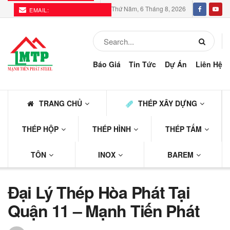
Thứ Năm, 6 Tháng 8, 2026
EMAIL:
THEPMTP@GMAIL.COM
Báo Giá
Tin Tức
Dự Án
Liên Hệ
TRANG CHỦ
THÉP XÂY DỰNG
THÉP HỘP
THÉP HÌNH
THÉP TẤM
TÔN
INOX
BAREM
Đại Lý Thép Hòa Phát Tại
Quận 11 – Mạnh Tiến Phát