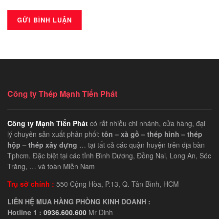
Công ty Thép Mạnh Tiến Phát
Công ty Mạnh Tiến Phát
có rất nhiều chi nhánh, cửa hàng, đại
lý chuyên sản xuất phân phối:
tôn – xà gồ – thép hình – thép
hộp – thép xây dựng
… tại tất cả các quận huyện trên địa bàn
Tphcm. Đặc biệt tại các tỉnh Bình Dương, Đồng Nai, Long An, Sóc
Trăng, … và toàn Miền Nam
Trụ sở chính :
550 Cộng Hòa, P.13, Q. Tân Bình, HCM
LIÊN HỆ MUA HÀNG PHÒNG KINH DOANH :
Hotline 1 :
0936.600.600
Mr Dinh