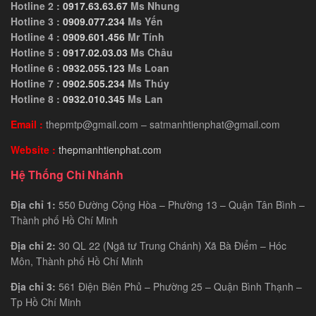
Hotline 2 :
0917.63.63.67
Ms Nhung
Hotline 3 :
0909.077.234
Ms Yến
Hotline 4 :
0909.601.456
Mr Tính
Hotline 5 :
0917.02.03.03
Ms Châu
Hotline 6 :
0932.055.123
Ms Loan
Hotline 7 :
0902.505.234
Ms Thúy
Hotline 8 :
0932.010.345
Ms Lan
Email :
thepmtp@gmail.com – satmanhtienphat@gmail.com
Website :
thepmanhtienphat.com
Hệ Thống Chi Nhánh
Địa chỉ 1:
550 Đường Cộng Hòa – Phường 13 – Quận Tân Bình –
Thành phố Hồ Chí Minh
Địa chỉ 2:
30 QL 22 (Ngã tư Trung Chánh) Xã Bà Điểm – Hóc
Môn, Thành phố Hồ Chí Minh
Địa chỉ 3:
561 Điện Biên Phủ – Phường 25 – Quận Bình Thạnh –
Tp Hồ Chí Minh