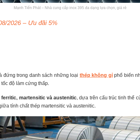
Mạnh Tiến Phát – Nhà cung cấp inox 395 đa dạng lựa chọn, giá rẻ
08/2026 – Ưu đãi 5%
và đứng trong danh sách những loại
thép không gỉ
phổ biến nh
tốc độ làm cứng thấp.
:
ferritic, martensitic và austenitic
, dựa trên cấu trúc tinh thể
iữa tính chất thép martensitic và austenitic.