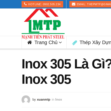
HOTLINE: 0902.505.234
EMAIL: THEPMTP@GMA
Trang Chủ
Thép Xây Dự
Inox 305 Là Gì
Inox 305
by
xuanmtp
in
Inox