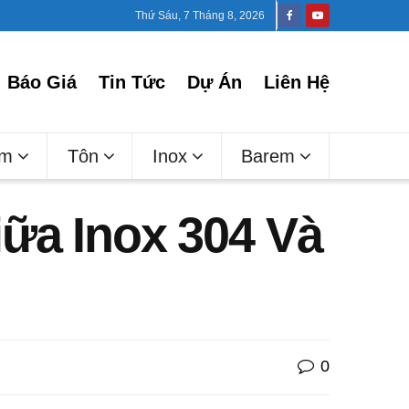
Thứ Sáu, 7 Tháng 8, 2026
Báo Giá
Tin Tức
Dự Án
Liên Hệ
ấm
Tôn
Inox
Barem
iữa Inox 304 Và
0