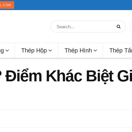
IL.COM
ng
Thép Hộp
Thép Hình
Thép T
? Điểm Khác Biệt G