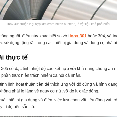
Inox 305 thuộc loại hợp kim crom-niken austenit, là vật liệu khá phổ biến
a công nguội, điều này khác biệt so với
inox 301
hoặc 304, và in
c sử dụng rộng rãi trong các thiết bị gia dụng và dụng cụ nhà b
i thực tế
 305 có đặc tính nhiệt độ cao kết hợp với khả năng chống ăn mò
 phần thực hiện trách nhiệm xã hội cá nhân.
tính linh hoạt thuận tiện để thích ứng với độ cứng và hình dạng
không phải lo lắng về nguy cơ nứt vỡ do lực tác động.
t thiết bị gia dụng và điện, việc lựa chọn vật liệu đóng vai trò
y trì độ bền sẵn có.