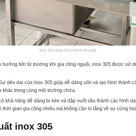
Inox 305 dùng làm thiết bị nhà bếp
hưởng bởi từ trường khi gia công nguội, inox 305 được sử dụn
Sự dẻo dai của inox 305 giúp dễ dàng uốn và tạo hình thành c
ox khác trong cùng môi trường chứa.
ó khả năng dễ dàng bị kéo và dập vuốt sâu thành các hình d
ó thời gian gia công nhiều mà không cần lo lắng về sự cứng h
uất inox 305