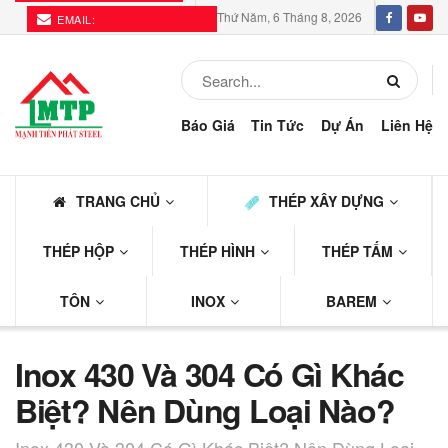
Thứ Năm, 6 Tháng 8, 2026
EMAIL:
THEPMTP@GMAIL.COM
Báo Giá
Tin Tức
Dự Án
Liên Hệ
TRANG CHỦ
THÉP XÂY DỰNG
THÉP HỘP
THÉP HÌNH
THÉP TẤM
TÔN
INOX
BAREM
Inox 430 Và 304 Có Gì Khác
Biệt? Nên Dùng Loại Nào?
Inox 430 Và 304 Có Gì Khác Biệt? Nên Dùng Loại