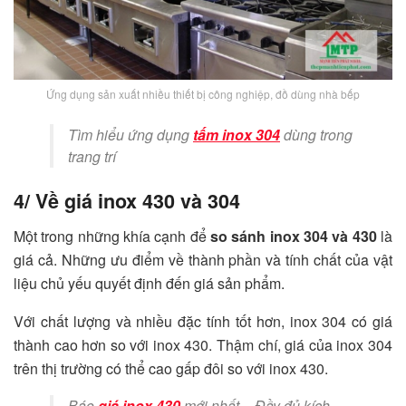
Ứng dụng sản xuất nhiều thiết bị công nghiệp, đồ dùng nhà bếp
Tìm hiểu ứng dụng
tấm inox 304
dùng trong
trang trí
4/ Về giá inox 430 và 304
Một trong những khía cạnh để
so sánh inox 304 và 430
là
giá cả. Những ưu điểm về thành phần và tính chất của vật
liệu chủ yếu quyết định đến giá sản phẩm.
Với chất lượng và nhiều đặc tính tốt hơn, inox 304 có giá
thành cao hơn so với inox 430. Thậm chí, giá của inox 304
trên thị trường có thể cao gấp đôi so với inox 430.
Báo
giá inox 430
mới nhất – Đầy đủ kích