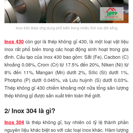
Inox 430 được ứng dụng phổ biến trong nhiều lĩnh vực đời sống
Inox 430
còn gọi là thép không gỉ 430, là một loại vật liệu
inox rất phổ biến trong các hoạt động sinh hoạt trong gia
đình. Cấu tạo của inox 430 bao gồm: Sắt (Fe), Cacbon (C)
khoảng 0.08%, Crom (Cr) từ 17.5% đến 20%, Niken (Ni) từ
8% đến 11%, Mangan (Mn) dưới 2%, Silic (Si) dưới 1%,
Photpho (P) dưới 0.045%, và Lưu huỳnh (S) dưới 0.03%.
Thép không gỉ 430 chiếm khoảng một nửa tổng sản lượng
thép không gỉ được sản xuất trên toàn thế giới.
2/ Inox 304 là gì?
Inox 304
là thép không gỉ, tuy nhiên có tỷ lệ thành phần
nguyên liệu khác biệt so với các loại inox khác. Hàm lượng