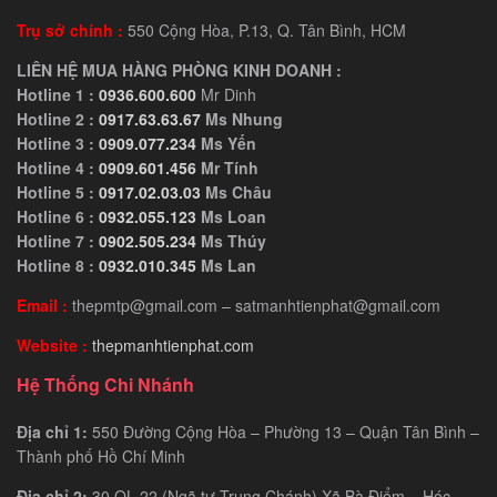
Trụ sở chính :
550 Cộng Hòa, P.13, Q. Tân Bình, HCM
LIÊN HỆ MUA HÀNG PHÒNG KINH DOANH :
Hotline 1 :
0936.600.600
Mr Dinh
Hotline 2 :
0917.63.63.67
Ms Nhung
Hotline 3 :
0909.077.234
Ms Yến
Hotline 4 :
0909.601.456
Mr Tính
Hotline 5 :
0917.02.03.03
Ms Châu
Hotline 6 :
0932.055.123
Ms Loan
Hotline 7 :
0902.505.234
Ms Thúy
Hotline 8 :
0932.010.345
Ms Lan
Email :
thepmtp@gmail.com – satmanhtienphat@gmail.com
Website :
thepmanhtienphat.com
Hệ Thống Chi Nhánh
Địa chỉ 1:
550 Đường Cộng Hòa – Phường 13 – Quận Tân Bình –
Thành phố Hồ Chí Minh
Địa chỉ 2:
30 QL 22 (Ngã tư Trung Chánh) Xã Bà Điểm – Hóc