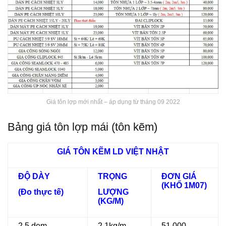
Giá tôn lợp mới nhất – áp dụng từ tháng 09 2022
Bảng giá tôn lợp mái (tôn kẽm)
GIÁ TÔN KẼM LD VIỆT NHẬT
ĐỘ DÀY
TRỌNG
ĐƠN GIÁ
(KHỔ 1M07)
(Đo thực tế)
LƯỢNG
(KG/M)
2.5 dem
2.1kg/m
51.000