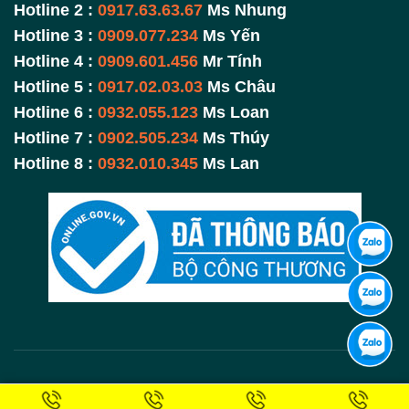
Hotline 2 :
0917.63.63.67
Ms Nhung
Hotline 3 :
0909.077.234
Ms Yến
Hotline 4 :
0909.601.456
Mr Tính
Hotline 5 :
0917.02.03.03
Ms Châu
Hotline 6 :
0932.055.123
Ms Loan
Hotline 7 :
0902.505.234
Ms Thúy
Hotline 8 :
0932.010.345
Ms Lan
Bản quyền thuộc Mạnh Tiến Phát.