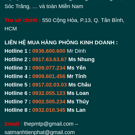
Sóc Trăng, … và toàn Miền Nam
Trụ sở chính :
550 Cộng Hòa, P.13, Q. Tân Bình,
HCM
LIÊN HỆ MUA HÀNG PHÒNG KINH DOANH :
Hotline 1 :
0936.600.600
Mr Dinh
Hotline 2 :
0917.63.63.67
Ms Nhung
Hotline 3 :
0909.077.234
Ms Yến
Hotline 4 :
0909.601.456
Mr Tính
Hotline 5 :
0917.02.03.03
Ms Châu
Hotline 6 :
0932.055.123
Ms Loan
Hotline 7 :
0902.505.234
Ms Thúy
Hotline 8 :
0932.010.345
Ms Lan
Email :
thepmtp@gmail.com –
satmanhtienphat@gmail.com