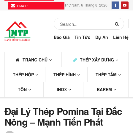
Thứ Năm, 6 Tháng 8, 2026
EMAIL:
THEPMTP@GMAIL.COM
Báo Giá
Tin Tức
Dự Án
Liên Hệ
TRANG CHỦ
THÉP XÂY DỰNG
THÉP HỘP
THÉP HÌNH
THÉP TẤM
TÔN
INOX
BAREM
Đại Lý Thép Pomina Tại Đắc
Nông – Mạnh Tiến Phát