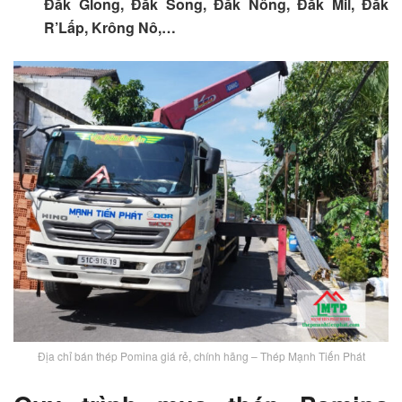
Đắk Glong, Đắk Song, Đắk Nông, Đắk Mil, Đắk
R’Lấp, Krông Nô,…
Địa chỉ bán thép Pomina giá rẻ, chính hãng – Thép Mạnh Tiến Phát