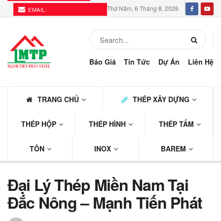
Thứ Năm, 6 Tháng 8, 2026
EMAIL:
THEPMTP@GMAIL.COM
Báo Giá
Tin Tức
Dự Án
Liên Hệ
TRANG CHỦ
THÉP XÂY DỰNG
THÉP HỘP
THÉP HÌNH
THÉP TẤM
TÔN
INOX
BAREM
Đại Lý Thép Miền Nam Tại
Đắc Nông – Mạnh Tiến Phát