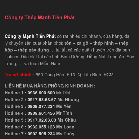
Công ty Thép Mạnh Tiến Phát
Công ty Mạnh Tiến Phát
có rất nhiều chi nhánh, cửa hàng, đại
lý chuyên sản xuất phân phối:
tôn – xà gồ – thép hình – thép
hộp – thép xây dựng
… tại tất cả các quận huyện trên địa bàn
Tphcm. Đặc biệt tại các tỉnh Bình Dương, Đồng Nai, Long An, Sóc
Trăng, … và toàn Miền Nam
Trụ sở chính :
550 Cộng Hòa, P.13, Q. Tân Bình, HCM
LIÊN HỆ MUA HÀNG PHÒNG KINH DOANH :
Hotline 1 :
0936.600.600
Mr Dinh
Hotline 2 :
0917.63.63.67
Ms Nhung
Hotline 3 :
0909.077.234
Ms Yến
Hotline 4 :
0909.601.456
Mr Tính
Hotline 5 :
0917.02.03.03
Ms Châu
Hotline 6 :
0932.055.123
Ms Loan
Hotline 7 :
0902.505.234
Ms Thúy