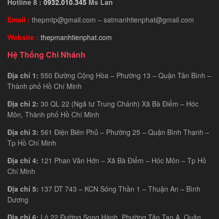
Hotline 8 :
0932.010.345
Ms Lan
Email :
thepmtp@gmail.com – satmanhtienphat@gmail.com
Website :
thepmanhtienphat.com
Hệ Thống Chi Nhánh
Địa chỉ 1:
550 Đường Cộng Hòa – Phường 13 – Quận Tân Bình –
Thành phố Hồ Chí Minh
Địa chỉ 2:
30 QL 22 (Ngã tư Trung Chánh) Xã Bà Điểm – Hóc
Môn, Thành phố Hồ Chí Minh
Địa chỉ 3:
561 Điện Biên Phủ – Phường 25 – Quận Bình Thạnh –
Tp Hồ Chí Minh
Địa chỉ 4:
121 Phan Văn Hớn – Xã Bà Điểm – Hóc Môn – Tp Hồ
Chí Minh
Địa chỉ 5:
137 DT 743 – KCN Sóng Thần 1 – Thuận An – Bình
Dương
Địa chỉ 6:
Lô 22 Đường Song Hành, Phường Tân Tạo A, Quận