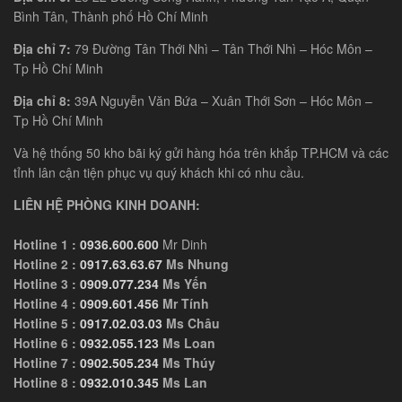
Bình Tân, Thành phố Hồ Chí Minh
Địa chỉ 7:
79 Đường Tân Thới Nhì – Tân Thới Nhì – Hóc Môn –
Tp Hồ Chí Minh
Địa chỉ 8:
39A Nguyễn Văn Bứa – Xuân Thới Sơn – Hóc Môn –
Tp Hồ Chí Minh
Và hệ thống 50 kho bãi ký gửi hàng hóa trên khắp TP.HCM và các
tỉnh lân cận tiện phục vụ quý khách khi có nhu cầu.
LIÊN HỆ PHÒNG KINH DOANH:
Hotline 1 :
0936.600.600
Mr Dinh
Hotline 2 :
0917.63.63.67
Ms Nhung
Hotline 3 :
0909.077.234
Ms Yến
Hotline 4 :
0909.601.456
Mr Tính
Hotline 5 :
0917.02.03.03
Ms Châu
Hotline 6 :
0932.055.123
Ms Loan
Hotline 7 :
0902.505.234
Ms Thúy
Hotline 8 :
0932.010.345
Ms Lan