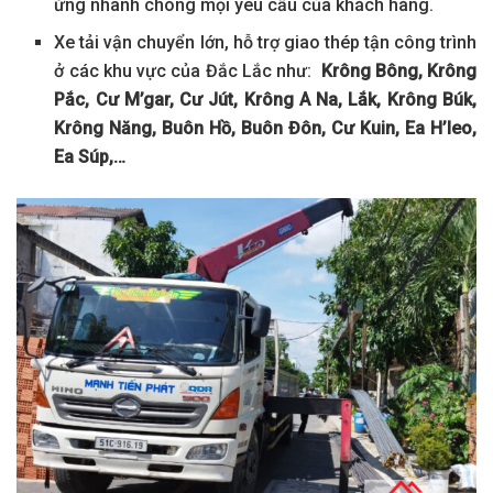
ứng nhanh chóng mọi yêu cầu của khách hàng.
Xe tải vận chuyển lớn, hỗ trợ giao thép tận công trình
ở các khu vực của Đắc Lắc như:
Krông Bông, Krông
Pắc, Cư M’gar, Cư Jút, Krông A Na, Lắk, Krông Búk,
Krông Năng, Buôn Hồ, Buôn Đôn, Cư Kuin, Ea H’leo,
Ea Súp,…