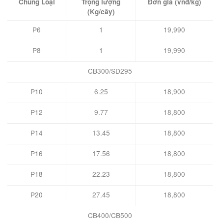
Chủng Loại
Trọng lượng
Đơn giá (vnđ/kg)
(Kg/cây)
P6
1
19,990
P8
1
19,990
CB300/SD295
P10
6.25
18,900
P12
9.77
18,800
P14
13.45
18,800
P16
17.56
18,800
P18
22.23
18,800
P20
27.45
18,800
CB400/CB500