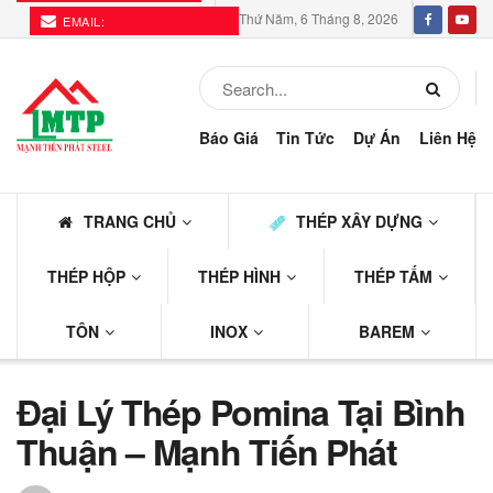
Thứ Năm, 6 Tháng 8, 2026
EMAIL:
THEPMTP@GMAIL.COM
Báo Giá
Tin Tức
Dự Án
Liên Hệ
TRANG CHỦ
THÉP XÂY DỰNG
THÉP HỘP
THÉP HÌNH
THÉP TẤM
TÔN
INOX
BAREM
Đại Lý Thép Pomina Tại Bình
Thuận – Mạnh Tiến Phát