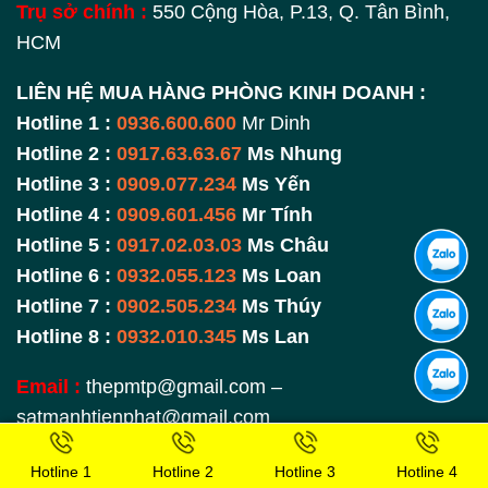
Trụ sở chính :
550 Cộng Hòa, P.13, Q. Tân Bình,
HCM
LIÊN HỆ MUA HÀNG PHÒNG KINH DOANH :
Hotline 1 :
0936.600.600
Mr Dinh
Hotline 2 :
0917.63.63.67
Ms Nhung
Hotline 3 :
0909.077.234
Ms Yến
Hotline 4 :
0909.601.456
Mr Tính
Hotline 5 :
0917.02.03.03
Ms Châu
Hotline 6 :
0932.055.123
Ms Loan
Hotline 7 :
0902.505.234
Ms Thúy
Hotline 8 :
0932.010.345
Ms Lan
Email :
thepmtp@gmail.com –
satmanhtienphat@gmail.com
Website :
thepmanhtienphat.com
Hotline 1
Hotline 2
Hotline 3
Hotline 4