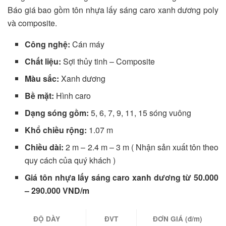
Báo giá bao gồm tôn nhựa lấy sáng caro xanh dương poly
và composite.
Công nghệ:
Cán máy
Chất liệu:
Sợi thủy tinh – Composite
Màu sắc:
Xanh dương
Bề mặt:
Hình caro
Dạng sóng gồm:
5, 6, 7, 9, 11, 15 sóng vuông
Khổ chiều rộng:
1.07 m
Chiều dài:
2 m – 2.4 m – 3 m ( Nhận sản xuất tôn theo
quy cách của quý khách )
Giá tôn nhựa lấy sáng caro xanh dương từ 50.000
– 290.000 VND/m
ĐỘ DÀY
ĐVT
ĐƠN GIÁ (đ/m)