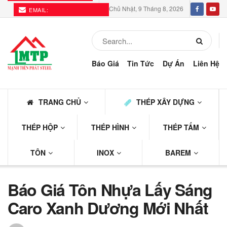
Chủ Nhật, 9 Tháng 8, 2026
EMAIL:
THEPMTP@GMAIL.COM
Báo Giá
Tin Tức
Dự Án
Liên Hệ
TRANG CHỦ
THÉP XÂY DỰNG
THÉP HỘP
THÉP HÌNH
THÉP TẤM
TÔN
INOX
BAREM
Báo Giá Tôn Nhựa Lấy Sáng
Caro Xanh Dương Mới Nhất