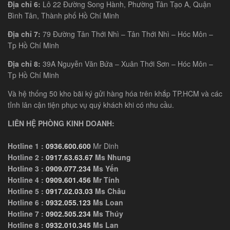
Địa chỉ 6:
Lô 22 Đường Song Hành, Phường Tân Tạo A, Quận
Bình Tân, Thành phố Hồ Chí Minh
Địa chỉ 7:
79 Đường Tân Thới Nhì – Tân Thới Nhì – Hóc Môn –
Tp Hồ Chí Minh
Địa chỉ 8:
39A Nguyễn Văn Bứa – Xuân Thới Sơn – Hóc Môn –
Tp Hồ Chí Minh
Và hệ thống 50 kho bãi ký gửi hàng hóa trên khắp TP.HCM và các
tỉnh lân cận tiện phục vụ quý khách khi có nhu cầu.
LIÊN HỆ PHÒNG KINH DOANH:
Hotline 1 :
0936.600.600
Mr Dinh
Hotline 2 :
0917.63.63.67
Ms Nhung
Hotline 3 :
0909.077.234
Ms Yến
Hotline 4 :
0909.601.456
Mr Tính
Hotline 5 :
0917.02.03.03
Ms Châu
Hotline 6 :
0932.055.123
Ms Loan
Hotline 7 :
0902.505.234
Ms Thúy
Hotline 8 :
0932.010.345
Ms Lan