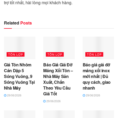
trợ tốt nhất, hài lòng mọi khách hàng.
Related
Posts
TÔN LỢP
TÔN LỢP
TÔN LỢP
Giá Tôn Nhôm
Báo Giá Giá Đỡ
Báo giá giá đỡ
Cán Dập 5
Máng Xối Tôn –
máng xối inox
Sóng Vuông, 9
Nhà Máy Sản
mới nhất | Đủ
Sóng Vuông Tại
Xuất, Chấn
quy cách, giao
Nhà Máy
Theo Yêu Cầu
nhanh
Giá Tốt
29/06/2026
29/06/2026
29/06/2026