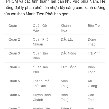
TPHCM và các tỉnh thành lân cận khu vực phía Nam. Hệ
thống đại lý phân phối tôn nhựa lấy sáng caro xanh dương
của tôn thép Mạnh Tiến Phát bao gồm:
Quận 1
Quận Gò
Khánh
Bến Tre
Vấp
Hòa
Quận 2
Quận Phú
Đắc Lắc
Đồng
Nhuận
Tháp
Quận 3
Quận Tân
Đắc Nông
Trà Vinh
Bình
Quận 4
Quận Tân
Lâm Đồng
Vĩnh
Phú
Long
Quận 5
Thành Phố
Ninh
An
Thủ Đức
Thuận
Giang
Quận 6
Huyện Bình
Bình
Cần
Chánh
Thuận
Thơ
Quận 7
Huyện Cần
Đồng Nai
Hậu