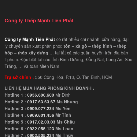
Công ty Thép Mạnh Tiến Phát
Công ty Mạnh Tiến Phát
có rất nhiều chi nhánh, cửa hàng, đại
lý chuyên sản xuất phân phối:
tôn – xà gồ – thép hình – thép
hộp – thép xây dựng
… tại tất cả các quận huyện trên địa bàn
Tphcm. Đặc biệt tại các tỉnh Bình Dương, Đồng Nai, Long An, Sóc
Trăng, … và toàn Miền Nam
Trụ sở chính :
550 Cộng Hòa, P.13, Q. Tân Bình, HCM
LIÊN HỆ MUA HÀNG PHÒNG KINH DOANH :
Hotline 1 :
0936.600.600
Mr Dinh
Hotline 2 :
0917.63.63.67
Ms Nhung
Hotline 3 :
0909.077.234
Ms Yến
Hotline 4 :
0909.601.456
Mr Tính
Hotline 5 :
0917.02.03.03
Ms Châu
Hotline 6 :
0932.055.123
Ms Loan
Hotline 7 :
0902.505.234
Ms Thúy