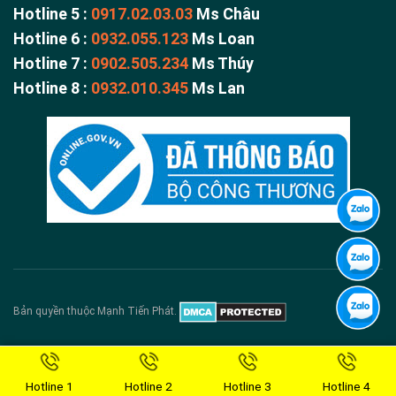
Hotline 5 :
0917.02.03.03
Ms Châu
Hotline 6 :
0932.055.123
Ms Loan
Hotline 7 :
0902.505.234
Ms Thúy
Hotline 8 :
0932.010.345
Ms Lan
Bản quyền thuộc Mạnh Tiến Phát.
Hotline 1
Hotline 2
Hotline 3
Hotline 4