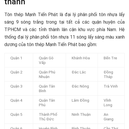
thành
Tôn thép Mạnh Tiến Phát là đại lý phân phối tôn nhựa lấy
sáng 9 sóng trắng trong tại tất cả các quận huyện của
TPHCM và các tỉnh thành lân cận khu vực phía Nam. Hệ
thống đại lý phân phối tôn nhựa 11 sóng lấy sáng màu xanh
dương của tôn thép Mạnh Tiến Phát bao gồm:
Quận 1
Quận Gò
Khánh Hòa
Bến Tre
Vấp
Quận 2
Quận Phú
Đắc Lắc
Đồng
Nhuận
Tháp
Quận 3
Quận Tân
Đắc Nông
Trà Vinh
Bình
Quận 4
Quận Tân
Lâm Đồng
Vĩnh
Phú
Long
Quận 5
Thành Phố
Ninh Thuận
An
Thủ Đức
Giang
Quận 6
Huyện Bình
Bình Thuận
Cần Thơ