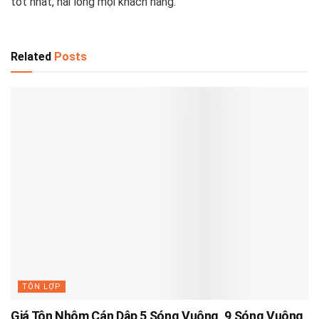
tốt nhất, hài lòng mọi khách hàng.
Related
Posts
TÔN LỢP
Giá Tôn Nhôm Cán Dập 5 Sóng Vuông, 9 Sóng Vuông