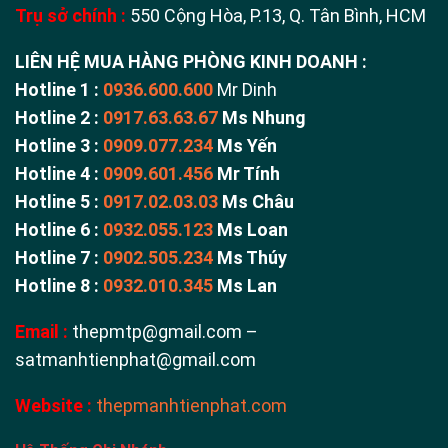
Trụ sở chính :
550 Cộng Hòa, P.13, Q. Tân Bình, HCM
LIÊN HỆ MUA HÀNG PHÒNG KINH DOANH :
Hotline 1 :
0936.600.600
Mr Dinh
Hotline 2 :
0917.63.63.67
Ms Nhung
Hotline 3 :
0909.077.234
Ms Yến
Hotline 4 :
0909.601.456
Mr Tính
Hotline 5 :
0917.02.03.03
Ms Châu
Hotline 6 :
0932.055.123
Ms Loan
Hotline 7 :
0902.505.234
Ms Thúy
Hotline 8 :
0932.010.345
Ms Lan
Email :
thepmtp@gmail.com –
satmanhtienphat@gmail.com
Website :
thepmanhtienphat.com