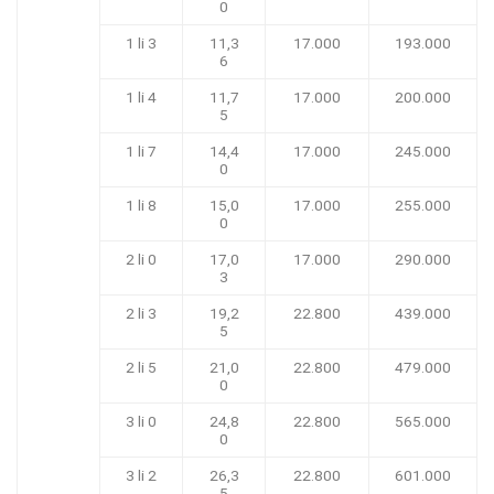
0
1 li 3
11,3
17.000
193.000
6
1 li 4
11,7
17.000
200.000
5
1 li 7
14,4
17.000
245.000
0
1 li 8
15,0
17.000
255.000
0
2 li 0
17,0
17.000
290.000
3
2 li 3
19,2
22.800
439.000
5
2 li 5
21,0
22.800
479.000
0
3 li 0
24,8
22.800
565.000
0
3 li 2
26,3
22.800
601.000
5