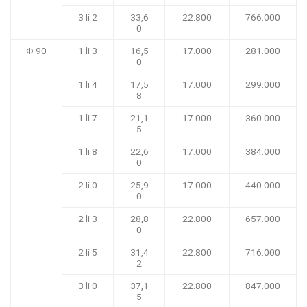
3 li 2
33,6
22.800
766.000
0
Φ 90
1 li 3
16,5
17.000
281.000
0
1 li 4
17,5
17.000
299.000
8
1 li 7
21,1
17.000
360.000
5
1 li 8
22,6
17.000
384.000
0
2 li 0
25,9
17.000
440.000
0
2 li 3
28,8
22.800
657.000
0
2 li 5
31,4
22.800
716.000
2
3 li 0
37,1
22.800
847.000
5