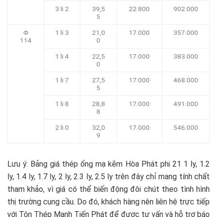
3 li 2
39,5
22.800
902.000
5
Φ
1 li 3
21,0
17.000
357.000
114
0
1 li 4
22,5
17.000
383.000
0
1 li 7
27,5
17.000
468.000
5
1 li 8
28,8
17.000
491.000
8
2 li 0
32,0
17.000
546.000
9
Lưu ý: Bảng giá thép ống mạ kẽm Hòa Phát phi 21 1 ly, 1.2
ly, 1.4 ly, 1.7 ly, 2 ly, 2.3 ly, 2.5 ly trên đây chỉ mang tính chất
tham khảo, vì giá có thể biến động đôi chút theo tình hình
thị trường cung cầu. Do đó, khách hàng nên liên hệ trực tiếp
với Tôn Thép Mạnh Tiến Phát để được tư vấn và hỗ trợ báo