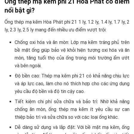
Ống thép mạ kẽm phi 21 Hòa Phát có điểm
nổi bật gì?
Ống thép mạ kẽm Hòa Phát phi 21 1 ly, 1.2 ly, 1.4 ly, 1.7 ly, 2
ly, 2.3 ly, 2.5 ly mang đến nhiều ưu điểm vượt trội:
Chống oxi hóa và ăn mòn: Lớp mạ kẽm tráng phủ trên
bề mặt ống giúp bảo vệ khỏi hiện tượng oxi hóa và ăn
mòn, tăng tuổi thọ của ống trong môi trường ẩm ướt
và bên ngoài.
Độ bền cao: Thép mạ kẽm phi 21 có khả năng chịu lực
và áp lực cao, làm cho nó thích hợp cho các ứng dụng
yêu cầu độ bền và độ tin cậy cao.
Tiết kiệm chi phí sửa chữa và bảo trì: Nhờ khả năng
chống ăn mòn, ống thép mạ kẽm ít yêu cầu sự can
thiệp bảo trì và sửa chữa so với các loại ống khác.
Dễ dàng sử dụng và lắp đặt: Với bề mặt mạ kẽm, ống