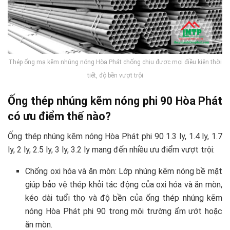
Thép ống mạ kẽm nhúng nóng Hòa Phát chống chịu được mọi điều kiện thời
tiết, độ bền vượt trội
Ống thép nhúng kẽm nóng phi 90 Hòa Phát
có ưu điểm thế nào?
Ống thép nhúng kẽm nóng Hòa Phát phi 90 1.3 ly, 1.4 ly, 1.7
ly, 2 ly, 2.5 ly, 3 ly, 3.2 ly mang đến nhiều ưu điểm vượt trội:
Chống oxi hóa và ăn mòn: Lớp nhúng kẽm nóng bề mặt
giúp bảo vệ thép khỏi tác động của oxi hóa và ăn mòn,
kéo dài tuổi thọ và độ bền của ống thép nhúng kẽm
nóng Hòa Phát phi 90 trong môi trường ẩm ướt hoặc
ăn mòn.