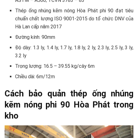
ASTM – A500; TCVN 3783 – 83
Thép ống nhúng kẽm nóng Hòa Phát phi 90 đạt tiêu
chuẩn chất lượng ISO 9001-2015 do tổ chức DNV của
Hà Lan cấp năm 2017
Đường kính: 90mm
Độ dày: 1.3 ly, 1.4 ly, 1.7 ly, 1.8 ly, 2 ly, 2.3 ly, 2.5 ly, 3 ly,
3.2 ly
Trọng lượng: 16.5 – 39.55 kg/cây 6m
Chiều dài: 6m/12m
Cách bảo quản thép ống nhúng
kẽm nóng phi 90 Hòa Phát trong
kho