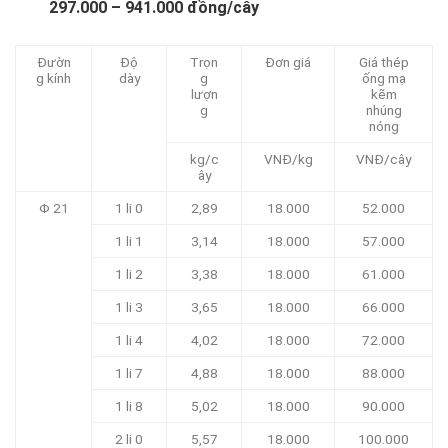
297.000 – 941.000 đồng/cây
Đườn
Độ
Trọn
Đơn giá
Giá thép
g kính
dày
g
ống mạ
lượn
kẽm
g
nhúng
nóng
kg/c
VNĐ/kg
VNĐ/cây
ây
Φ 21
1 li 0
2,89
18.000
52.000
1 li 1
3,14
18.000
57.000
1 li 2
3,38
18.000
61.000
1 li 3
3,65
18.000
66.000
1 li 4
4,02
18.000
72.000
1 li 7
4,88
18.000
88.000
1 li 8
5,02
18.000
90.000
2 li 0
5,57
18.000
100.000