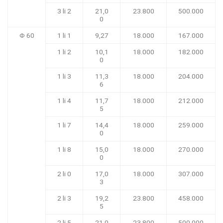
3 li 2
21,0
23.800
500.000
0
Φ 60
1 li 1
9,27
18.000
167.000
1 li 2
10,1
18.000
182.000
0
1 li 3
11,3
18.000
204.000
6
1 li 4
11,7
18.000
212.000
5
1 li 7
14,4
18.000
259.000
0
1 li 8
15,0
18.000
270.000
0
2 li 0
17,0
18.000
307.000
3
2 li 3
19,2
23.800
458.000
5
2 li 5
21,0
23.800
500.000