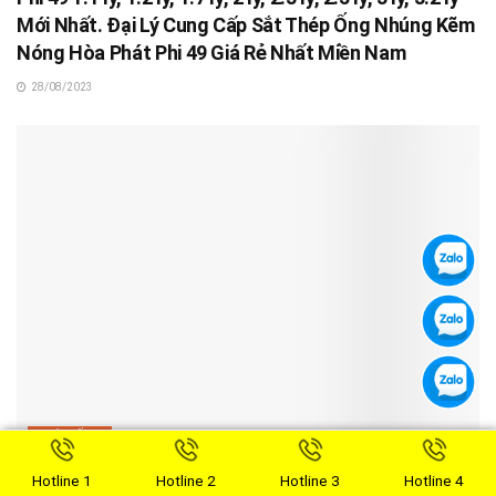
Mới Nhất. Đại Lý Cung Cấp Sắt Thép Ống Nhúng Kẽm
Nóng Hòa Phát Phi 49 Giá Rẻ Nhất Miền Nam
28/08/2023
THÉP ỐNG
Báo Giá Sắt Thép Ống Nhúng Kẽm Nóng Hòa Phát
Hotline 1
Hotline 2
Hotline 3
Hotline 4