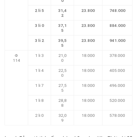
0
2 li 5
31,4
23.800
748.000
2
3 li 0
37,1
23.800
884.000
5
3 li 2
39,5
23.800
941.000
5
Φ
1 li 3
21,0
18.000
378.000
114
0
1 li 4
22,5
18.000
405.000
0
1 li 7
27,5
18.000
496.000
5
1 li 8
28,8
18.000
520.000
8
2 li 0
32,0
18.000
578.000
9