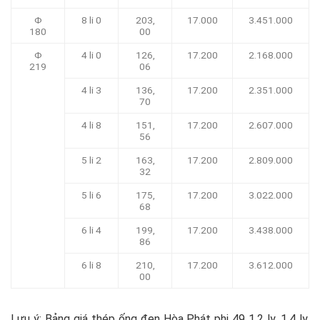
Φ
8 li 0
203,
17.000
3.451.000
180
00
Φ
4 li 0
126,
17.200
2.168.000
219
06
4 li 3
136,
17.200
2.351.000
70
4 li 8
151,
17.200
2.607.000
56
5 li 2
163,
17.200
2.809.000
32
5 li 6
175,
17.200
3.022.000
68
6 li 4
199,
17.200
3.438.000
86
6 li 8
210,
17.200
3.612.000
00
Lưu ý: Bảng giá thép ống đen Hòa Phát phi 49 1.2 ly, 1.4 ly,