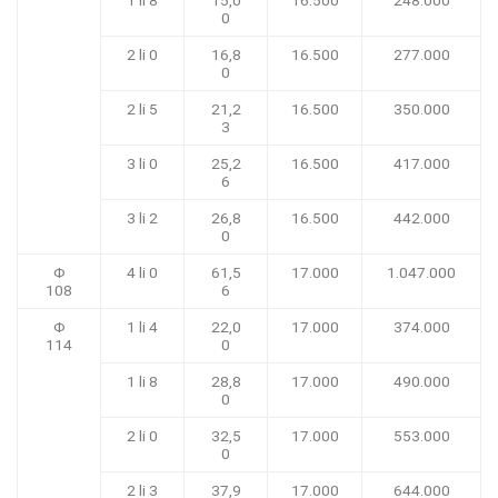
0
2 li 0
16,8
16.500
277.000
0
2 li 5
21,2
16.500
350.000
3
3 li 0
25,2
16.500
417.000
6
3 li 2
26,8
16.500
442.000
0
Φ
4 li 0
61,5
17.000
1.047.000
108
6
Φ
1 li 4
22,0
17.000
374.000
114
0
1 li 8
28,8
17.000
490.000
0
2 li 0
32,5
17.000
553.000
0
2 li 3
37,9
17.000
644.000