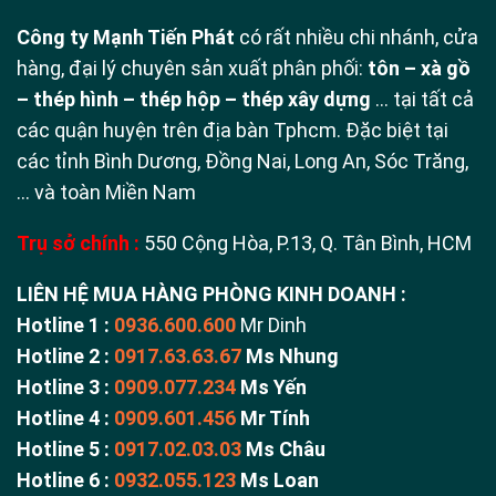
Công ty Mạnh Tiến Phát
có rất nhiều chi nhánh, cửa
hàng, đại lý chuyên sản xuất phân phối:
tôn – xà gồ
– thép hình – thép hộp – thép xây dựng
… tại tất cả
các quận huyện trên địa bàn Tphcm. Đặc biệt tại
các tỉnh Bình Dương, Đồng Nai, Long An, Sóc Trăng,
… và toàn Miền Nam
Trụ sở chính :
550 Cộng Hòa, P.13, Q. Tân Bình, HCM
LIÊN HỆ MUA HÀNG PHÒNG KINH DOANH :
Hotline 1 :
0936.600.600
Mr Dinh
Hotline 2 :
0917.63.63.67
Ms Nhung
Hotline 3 :
0909.077.234
Ms Yến
Hotline 4 :
0909.601.456
Mr Tính
Hotline 5 :
0917.02.03.03
Ms Châu
Hotline 6 :
0932.055.123
Ms Loan