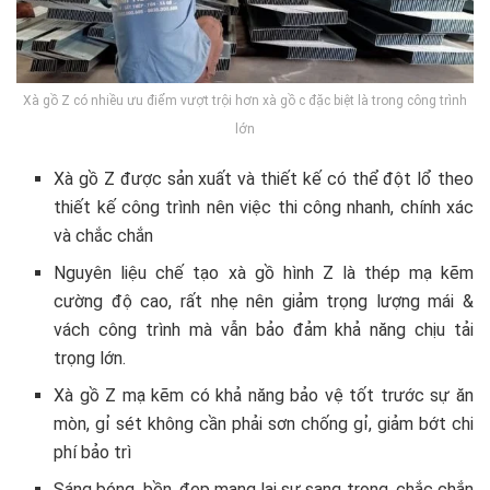
Xà gồ Z có nhiều ưu điểm vượt trội hơn xà gồ c đặc biệt là trong công trình
lớn
Xà gồ Z được sản xuất và thiết kế có thể đột lổ theo
thiết kế công trình nên việc thi công nhanh, chính xác
và chắc chắn
Nguyên liệu chế tạo xà gồ hình Z là thép mạ kẽm
cường độ cao, rất nhẹ nên giảm trọng lượng mái &
vách công trình mà vẫn bảo đảm khả năng chịu tải
trọng lớn.
Xà gồ Z mạ kẽm có khả năng bảo vệ tốt trước sự ăn
mòn, gỉ sét không cần phải sơn chống gỉ, giảm bớt chi
phí bảo trì
Sáng bóng, bền, đẹp mang lại sự sang trọng, chắc chắn