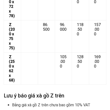
0 x
0
0
72
x
78)
Z
86.
96.
118
157
(20
500
000
.50
.00
0 x
0
0
75
x
75)
Z
105
128
169
(25
.00
.50
.00
0 x
0
0
0
62
x
68)
Lưu ý báo giá xà gồ Z trên
Bảng giá xà gồ Z trên chưa bao gồm 10% VAT