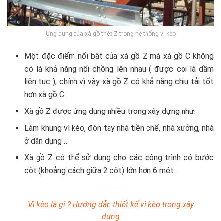
Ứng dụng của xà gồ thép Z trong hệ thống vì kèo
Một đặc điểm nổi bật của xà gồ Z mà xà gồ C không
có là khả năng nối chồng lên nhau ( được coi là dầm
liên tục ), chính vì vậy xà gồ Z có khả năng chịu tải tốt
hơn xà gồ C.
Xà gồ Z được ứng dụng nhiều trong xây dựng như:
Làm khung vì kèo, đòn tay nhà tiền chế, nhà xưởng, nhà
ở dân dụng …
Xà gồ Z có thể sử dụng cho các công trình có bước
cột (khoảng cách giữa 2 cột) lớn hơn 6 mét.
Vì kèo là gì
? Hướng dẫn thiết kế vì kèo trong xây
dựng