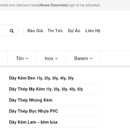
ocial icon element need
JNews Essential
plugin to be activated.
Báo Giá
Tin Tức
Dự Án
Liên Hệ
Tôn
Inox
Barem
Dây Kẽm Đen 1ly, 2ly, 3ly, 4ly, 5ly
Dây Thép Mạ Kẽm 1ly, 2ly, 3ly, 4ly, 5ly
Dây Thép Nhúng Kẽm
Dây Thép Bọc Nhựa PVC
Dây Kẽm Lam – kẽm búa