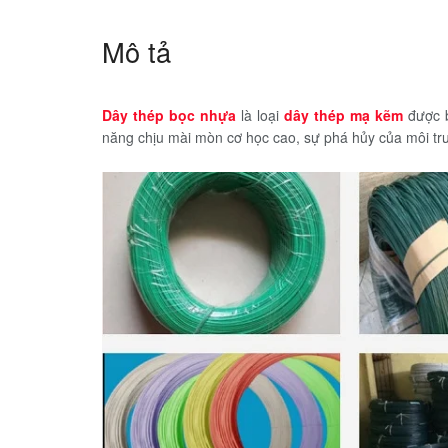
Mô tả
Dây thép bọc nhựa
là loại
dây thép mạ kẽm
được b
năng chịu mài mòn cơ học cao, sự phá hủy của môi trư