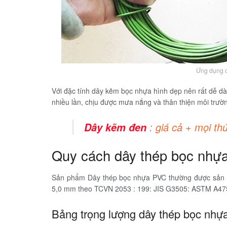
Ứng dụng c
Với đặc tính dây kẽm bọc nhựa hình dẹp nên rất dễ dà
nhiều lần, chịu được mưa nắng và thân thiện môi trườn
: giá cả + mọi th
Dây kẽm đen
Quy cách dây thép bọc nhự
Sản phẩm Dây thép bọc nhựa PVC thường được sản x
5,0 mm theo TCVN 2053 : 199: JIS G3505: ASTM A475
Bảng trọng lượng dây thép bọc nh