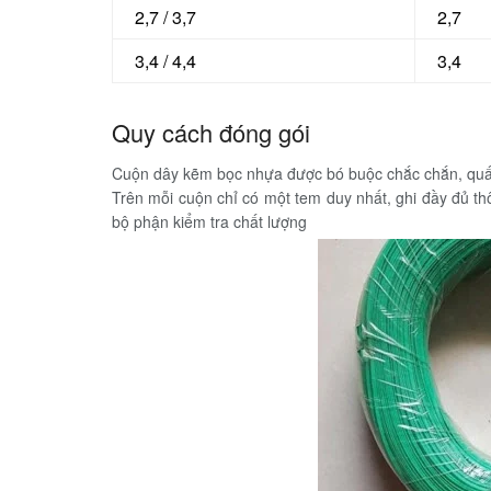
2,7 / 3,7
2,7
3,4 / 4,4
3,4
Quy cách đóng gói
Cuộn dây kẽm bọc nhựa được bó buộc chắc chắn, quấ
Trên mỗi cuộn chỉ có một tem duy nhất, ghi đầy đủ th
bộ phận kiểm tra chất lượng