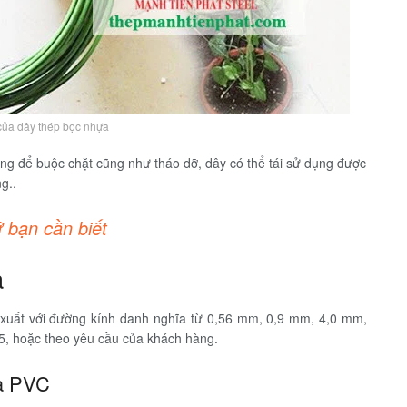
ủa dây thép bọc nhựa
ng để buộc chặt cũng như tháo dỡ, dây có thể tái sử dụng được
g..
ứ bạn cần biết
a
uất với đường kính danh nghĩa từ 0,56 mm, 0,9 mm, 4,0 mm,
, hoặc theo yêu cầu của khách hàng.
ựa PVC