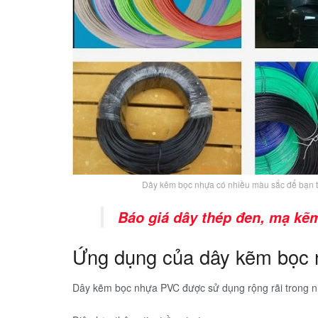
Dây kẽm bọc nhựa có nhiều màu sắc để bạn th
Báo giá dây thép đen, mạ kẽ
Ứng dụng của dây kẽm bọc
Dây kẽm bọc nhựa PVC được sử dụng rộng rãi trong nh