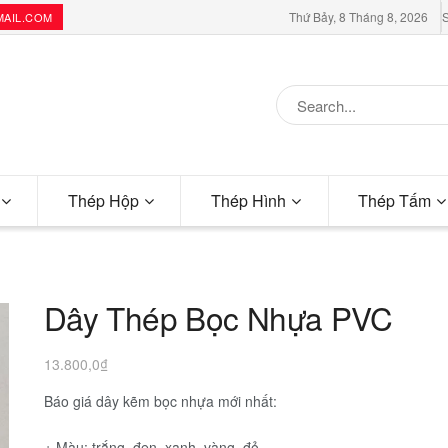
Thứ Bảy, 8 Tháng 8, 2026
S
MAIL.COM
Thép Hộp
Thép Hình
Thép Tấm
Dây Thép Bọc Nhựa PVC
13.800,0
₫
Báo giá dây kẽm bọc nhựa mới nhất:
+ Màu: trắng, đen, xanh, vàng, đỏ