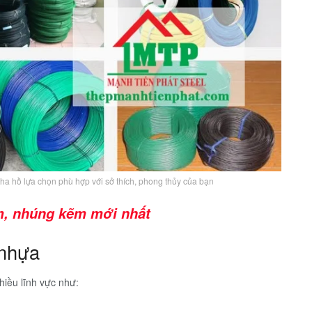
a hồ lựa chọn phù hợp với sở thích, phong thủy của bạn
m, nhúng kẽm mới nhất
 nhựa
iều lĩnh vực như: