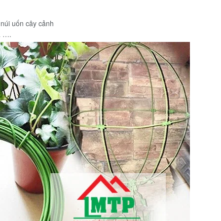
núi uốn cây cảnh
á ….