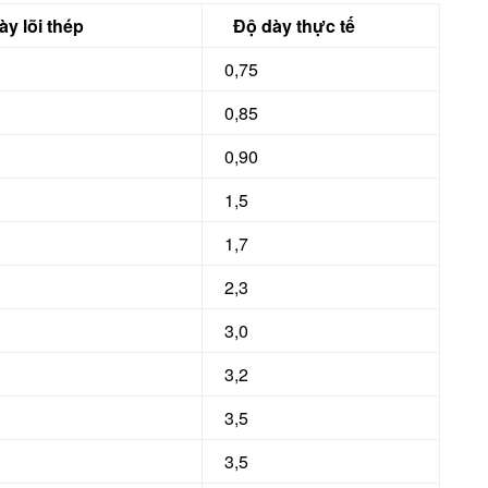
y lõi thép
Độ dày thực tế
0,75
0,85
0,90
1,5
1,7
2,3
3,0
3,2
3,5
3,5