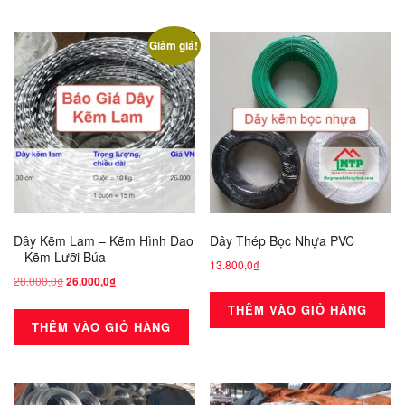
Giảm giá!
Dây Kẽm Lam – Kẽm Hình Dao
Dây Thép Bọc Nhựa PVC
– Kẽm Lưỡi Búa
13.800,0
₫
28.000,0
₫
Giá
Giá
26.000,0
₫
gốc
hiện
THÊM VÀO GIỎ HÀNG
là:
tại
THÊM VÀO GIỎ HÀNG
28.000,0₫.
là:
26.000,0₫.