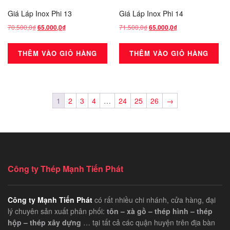
Giá Láp Inox Phi 13
Giá Láp Inox Phi 14
70.500,0
₫
Giá
Giá
71.500,0
₫
Giá
Giá
65.000,0
₫
65.000,0
₫
gốc
hiện
gốc
hiện
là:
tại
là:
tại
THÊM VÀO GIỎ HÀNG
THÊM VÀO GIỎ HÀNG
70.500,0₫.
là:
71.500,0₫.
là:
65.000,0₫.
65.000,0₫.
1
2
3
4
…
24
25
26
→
Công ty Thép Mạnh Tiến Phát
Công ty Mạnh Tiến Phát
có rất nhiều chi nhánh, cửa hàng, đại
lý chuyên sản xuất phân phối:
tôn – xà gồ – thép hình – thép
hộp – thép xây dựng
… tại tất cả các quận huyện trên địa bàn