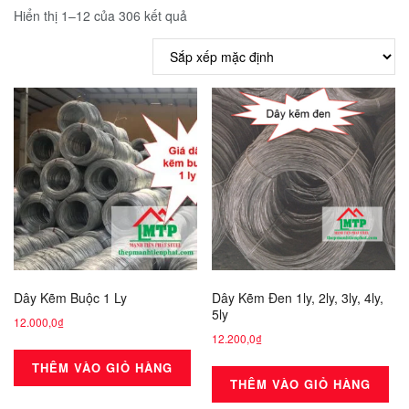
Hiển thị 1–12 của 306 kết quả
Dây Kẽm Buộc 1 Ly
Dây Kẽm Đen 1ly, 2ly, 3ly, 4ly,
5ly
12.000,0
₫
12.200,0
₫
THÊM VÀO GIỎ HÀNG
THÊM VÀO GIỎ HÀNG