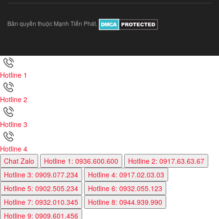
Bản quyền thuộc Mạnh Tiến Phát.
Hotline 1
Hotline 2
Hotline 3
Hotline 4
Chat Zalo
Hotline 1: 0936.600.600
Hotline 2: 0917.63.63.67
Hotline 3: 0909.077.234
Hotline 4: 0917.02.03.03
Hotline 5: 0902.505.234
Hotline 6: 0932.055.123
Hotline 7: 0932.010.345
Hotline 8: 0944.939.990
Hotline 9: 0909.601.456