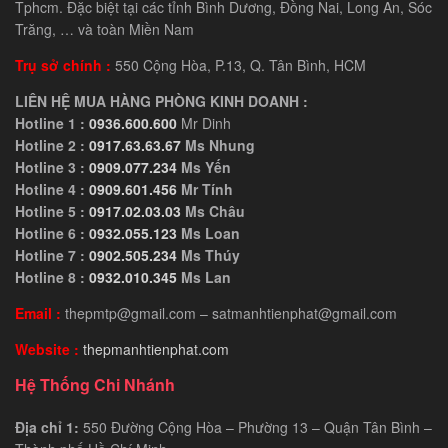
Tphcm. Đặc biệt tại các tỉnh Bình Dương, Đồng Nai, Long An, Sóc
Trăng, … và toàn Miền Nam
Trụ sở chính :
550 Cộng Hòa, P.13, Q. Tân Bình, HCM
LIÊN HỆ MUA HÀNG PHÒNG KINH DOANH :
Hotline 1 :
0936.600.600
Mr Dinh
Hotline 2 :
0917.63.63.67
Ms Nhung
Hotline 3 :
0909.077.234
Ms Yến
Hotline 4 :
0909.601.456
Mr Tính
Hotline 5 :
0917.02.03.03
Ms Châu
Hotline 6 :
0932.055.123
Ms Loan
Hotline 7 :
0902.505.234
Ms Thúy
Hotline 8 :
0932.010.345
Ms Lan
Email :
thepmtp@gmail.com – satmanhtienphat@gmail.com
Website :
thepmanhtienphat.com
Hệ Thống Chi Nhánh
Địa chỉ 1:
550 Đường Cộng Hòa – Phường 13 – Quận Tân Bình –