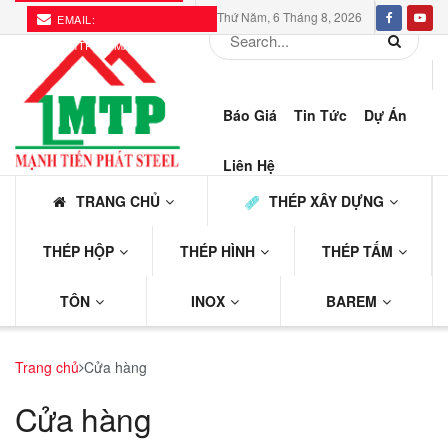
Thứ Năm, 6 Tháng 8, 2026
EMAIL:
THEPMTP@GMAIL.COM
Báo Giá
Tin Tức
Dự Án
Liên Hệ
TRANG CHỦ
THÉP XÂY DỰNG
THÉP HỘP
THÉP HÌNH
THÉP TẤM
TÔN
INOX
BAREM
Trang chủ
Cửa hàng
Cửa hàng