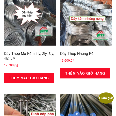
Dây Thép Mạ Kẽm 1ly, 2ly, 3ly,
Dây Thép Nhúng Kẽm
4ly, 5ly
13.600,0
₫
12.700,0
₫
THÊM VÀO GIỎ HÀNG
THÊM VÀO GIỎ HÀNG
Giảm giá!