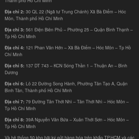
Thành phố Hồ Chí Minh
Địa chỉ 2:
30 QL 22 (Ngã tư Trung Chánh) Xã Bà Điểm – Hóc
Môn, Thành phố Hồ Chí Minh
Địa chỉ 3:
561 Điện Biên Phủ – Phường 25 – Quận Bình Thạnh –
Tp Hồ Chí Minh
Địa chỉ 4:
121 Phan Văn Hớn – Xã Bà Điểm – Hóc Môn – Tp Hồ
Chí Minh
Địa chỉ 5:
137 DT 743 – KCN Sóng Thần 1 – Thuận An – Bình
Dương
Địa chỉ 6:
Lô 22 Đường Song Hành, Phường Tân Tạo A, Quận
Bình Tân, Thành phố Hồ Chí Minh
Địa chỉ 7:
79 Đường Tân Thới Nhì – Tân Thới Nhì – Hóc Môn –
Tp Hồ Chí Minh
Địa chỉ 8:
39A Nguyễn Văn Bứa – Xuân Thới Sơn – Hóc Môn –
Tp Hồ Chí Minh
Và hệ thống 50 kho bãi ký gửi hàng hóa trên khắp TP.HCM và các