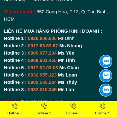
Trụ sở chính :
550 Cộng Hòa, P.13, Q. Tân Bình,
HCM
LIÊN HỆ MUA HÀNG PHÒNG KINH DOANH :
Hotline 1 :
0936.600.600
Mr Dinh
Hotline 2 :
0917.63.63.67
Ms Nhung
Hotline 3 :
0909.077.234
Ms Yến
Hotline 4 :
0909.601.456
Mr Tính
Hotline 5 :
0917.02.03.03
Ms Châu
Hotline 6 :
0932.055.123
Ms Loan
Hotline 7 :
0902.505.234
Ms Thúy
Hotline 8 :
0932.010.345
Ms Lan
Email :
thepmtp@gmail.com –
satmanhtienphat@gmail.com
Hotline 1
Hotline 2
Hotline 3
Hotline 4