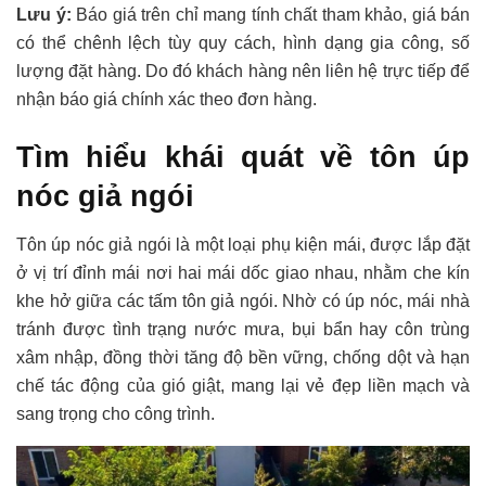
Lưu ý:
Báo giá trên chỉ mang tính chất tham khảo, giá bán
có thể chênh lệch tùy quy cách, hình dạng gia công, số
lượng đặt hàng. Do đó khách hàng nên liên hệ trực tiếp để
nhận báo giá chính xác theo đơn hàng.
Tìm hiểu khái quát về tôn úp
nóc giả ngói
Tôn úp nóc giả ngói là một loại phụ kiện mái, được lắp đặt
ở vị trí đỉnh mái nơi hai mái dốc giao nhau, nhằm che kín
khe hở giữa các tấm tôn giả ngói. Nhờ có úp nóc, mái nhà
tránh được tình trạng nước mưa, bụi bẩn hay côn trùng
xâm nhập, đồng thời tăng độ bền vững, chống dột và hạn
chế tác động của gió giật, mang lại vẻ đẹp liền mạch và
sang trọng cho công trình.