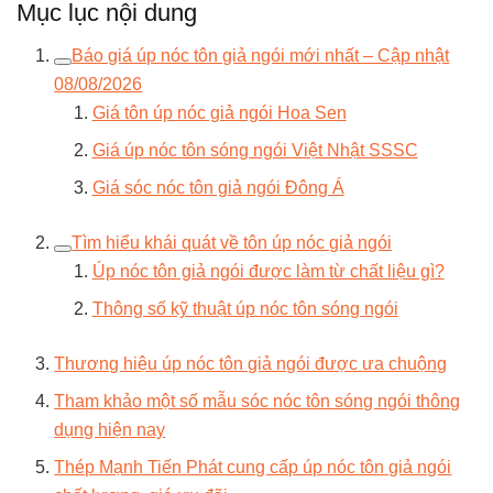
Mục lục nội dung
Báo giá úp nóc tôn giả ngói mới nhất – Cập nhật
08/08/2026
Giá tôn úp nóc giả ngói Hoa Sen
Giá úp nóc tôn sóng ngói Việt Nhật SSSC
Giá sóc nóc tôn giả ngói Đông Á
Tìm hiểu khái quát về tôn úp nóc giả ngói
Úp nóc tôn giả ngói được làm từ chất liệu gì?
Thông số kỹ thuật úp nóc tôn sóng ngói
Thương hiệu úp nóc tôn giả ngói được ưa chuộng
Tham khảo một số mẫu sóc nóc tôn sóng ngói thông
dụng hiện nay
Thép Mạnh Tiến Phát cung cấp úp nóc tôn giả ngói