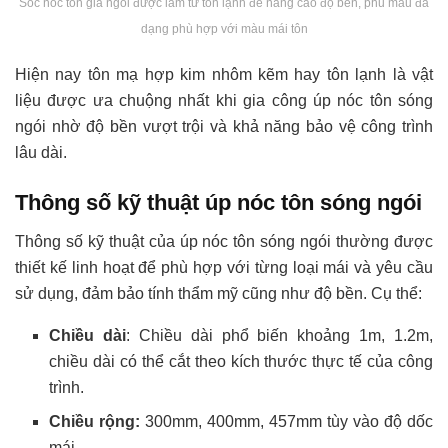
Sóc nóc tôn giả ngói được làm từ tôn lạnh để nâng cao độ bền, phủ màu đa
dạng phù hợp với màu mái tôn
Hiện nay tôn mạ hợp kim nhôm kẽm hay tôn lạnh là vật
liệu được ưa chuộng nhất khi gia công úp nóc tôn sóng
ngói nhờ độ bền vượt trội và khả năng bảo vệ công trình
lâu dài.
Thông số kỹ thuật úp nóc tôn sóng ngói
Thông số kỹ thuật của úp nóc tôn sóng ngói thường được
thiết kế linh hoạt để phù hợp với từng loại mái và yêu cầu
sử dụng, đảm bảo tính thẩm mỹ cũng như độ bền. Cụ thể:
Chiều dài
: Chiều dài phổ biến khoảng 1m, 1.2m,
chiều dài có thể cắt theo kích thước thực tế của công
trình.
Chiều rộng:
300mm, 400mm, 457mm tùy vào độ dốc
mái