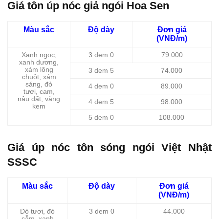
Giá tôn úp nóc giả ngói Hoa Sen
Màu sắc
Độ dày
Đơn giá
(VNĐ/m)
Xanh ngọc,
3 dem 0
79.000
xanh dương,
xám lông
3 dem 5
74.000
chuột, xám
sáng, đỏ
4 dem 0
89.000
tươi, cam,
nâu đất, vàng
4 dem 5
98.000
kem
5 dem 0
108.000
Giá úp nóc tôn sóng ngói Việt Nhật
SSSC
Màu sắc
Độ dày
Đơn giá
(VNĐ/m)
Đỏ tươi, đỏ
3 dem 0
44.000
sẫm, xanh